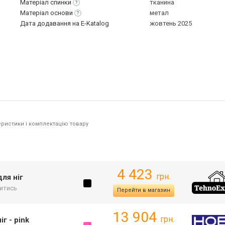
Матеріал
спинки
тканина
Матеріал
основи
метал
Дата додавання на E-Katalog
жовтень 2025
ристики і комплектацію товару
4 423
грн.
ля ніг
итись
Перейти в магазин
13 904
грн.
г - pink