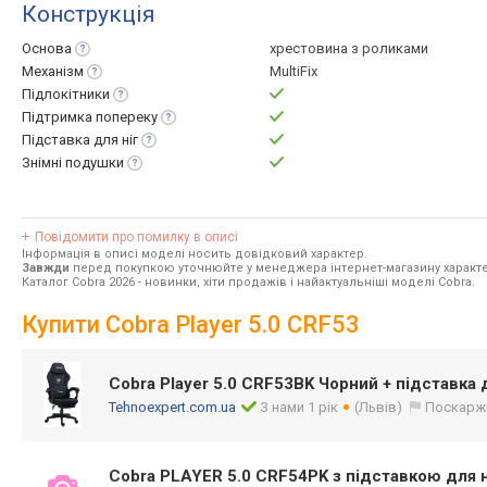
Конструкція
Основа
хрестовина з роликами
Механізм
MultiFix
Підлокітники
Підтримка
попереку
Підставка для
ніг
Знімні
подушки
Повідомити про помилку в описі
Інформація в описі моделі носить довідковий характер.
Завжди
перед покупкою уточнюйте у менеджера інтернет-магазину характе
Каталог Cobra 2026
- новинки, хіти продажів і найактуальніші моделі Cobra.
Купити Cobra Player 5.0 CRF53
Cobra Player 5.0 CRF53BK Чорний + підставка д
Tehnoexpert.com.ua
З нами 1 рік
(Львів)
Поскарж
Cobra PLAYER 5.0 CRF54PK з підставкою для ні