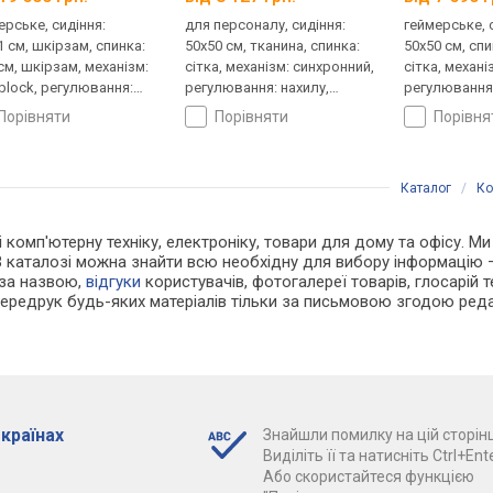
ерське, сидіння:
для персоналу, сидіння:
геймерське, 
1 см, шкірзам, спинка:
50x50 см, тканина, спинка:
50x50 см, спи
 см, шкірзам, механізм:
сітка, механізм: синхронний,
сітка, механі
iblock, регулювання:
регулювання: нахилу,
регулювання:
лу, висоти, жорсткості
висоти, глибини, жорсткості
висоти, жор
порівняти
порівняти
порівн
Каталог
/
Ко
і комп'ютерну техніку, електроніку, товари для дому та офісу. Ми
В каталозі можна знайти всю необхідну для вибору інформацію
 за назвою,
відгуки
користувачів, фотогалереї товарів, глосарій те
Передрук будь-яких матеріалів тільки за письмовою згодою реда
 країнах
Знайшли помилку на цій сторінц
Виділіть її та натисніть Ctrl+Ente
Або скористайтеся функцією