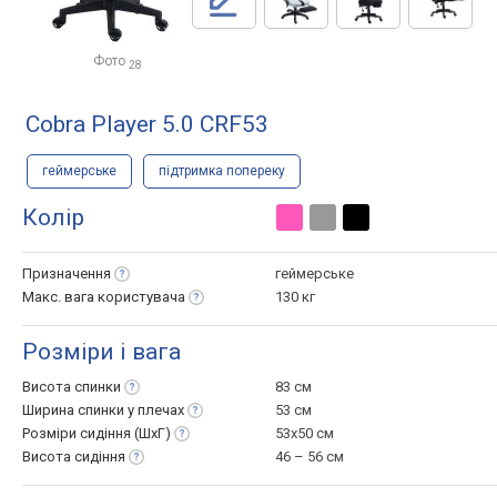
Фото
28
Cobra Player 5.0 CRF53
геймерське
підтримка попереку
Колір
Призначення
геймерське
Макс. вага
користувача
130 кг
Розміри і вага
Висота
спинки
83 см
Ширина спинки у
плечах
53 см
Розміри сидіння
(ШхГ)
53x50 см
Висота
сидіння
46 – 56 см