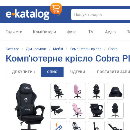
Гаджети
Комп'ютери
Фото
TV
Аудіо
П
Каталог
/
Дім і ремонт
/
Меблі
/
Комп'ютерні крісла
/
Cobra
Комп'ютерне крісло Cobra Pl
ДЕ КУПИТИ
ОПИС
ВІДГУКИ
ПОСТАВИТИ ЗАП
4