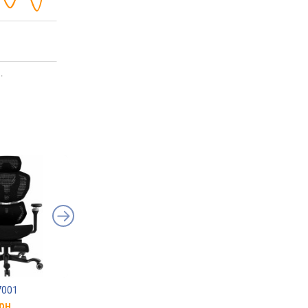
.
7001
Mealux D1 Air Fabric
GT Racer B-522-1
рн.
від 8 899 грн.
від 4 050 грн.