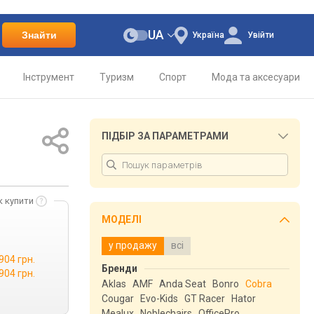
UA
Знайти
Україна
Увійти
Інструмент
Туризм
Спорт
Мода та аксесуари
ПІДБІР ЗА ПАРАМЕТРАМИ
к купити
МОДЕЛІ
у продажу
всі
904 грн.
Бренди
904 грн.
Aklas
AMF
Anda Seat
Bonro
Cobra
Cougar
Evo-Kids
GT Racer
Hator
Mealux
Noblechairs
OfficePro