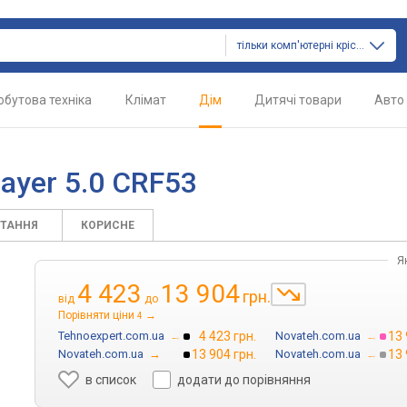
тільки комп'ютерні крісла
обутова техніка
Клімат
Дім
Дитячі товари
Авто
ayer 5.0 CRF53
ИТАННЯ
КОРИСНЕ
Я
4 423
13 904
грн.
від
до
Порівняти ціни
→
4
Tehnoexpert.com.ua
→
4 423 грн.
Novateh.com.ua
→
13 
Novateh.com.ua
→
13 904 грн.
Novateh.com.ua
→
13 
в список
додати до порівняння