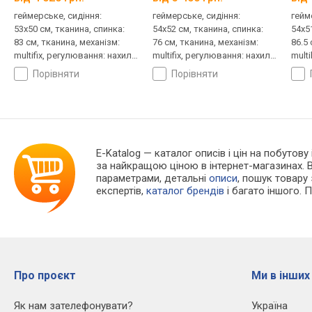
геймерське, сидіння:
геймерське, сидіння:
гейм
53x50 см, тканина, спинка:
54x52 см, тканина, спинка:
54x5
83 см, тканина, механізм:
76 см, тканина, механізм:
86.5
multifix, регулювання: нахилу,
multifix, регулювання: нахилу,
mult
висоти, жорсткості
висоти
нахи
порівняти
порівняти
E-Katalog
— каталог описів і цін на побутову 
за найкращою ціною в інтернет-магазинах. 
параметрами, детальні
описи
, пошук товару
експертів,
каталог брендів
і багато іншого. 
Про проєкт
Ми в інших
Як нам зателефонувати?
Україна