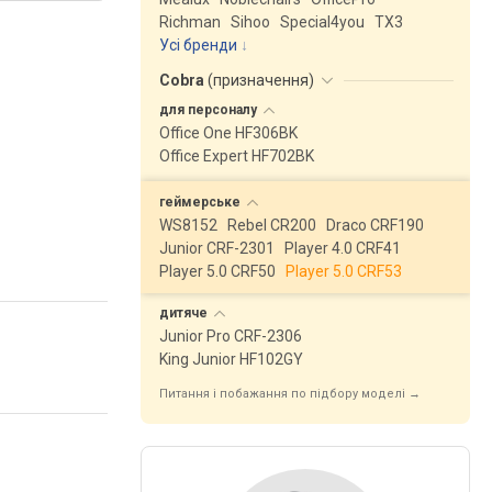
Richman
Sihoo
Special4you
ТX3
Усі бренди
Cobra
(
призначення
)
для
персоналу
Office One HF306BK
Office Expert HF702BK
геймерське
WS8152
Rebel CR200
Draco CRF190
Junior CRF-2301
Player 4.0 CRF41
Player 5.0 CRF50
Player 5.0 CRF53
дитяче
Junior Pro CRF-2306
King Junior HF102GY
Питання і побажання по підбору моделі →