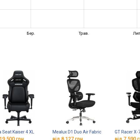
Бер.
Трав.
Лип
 Seat Kaiser 4 XL
Mealux D1 Duo Air Fabric
GT Racer X-
19 500 грн.
від 8 127 грн.
від 7 590 г