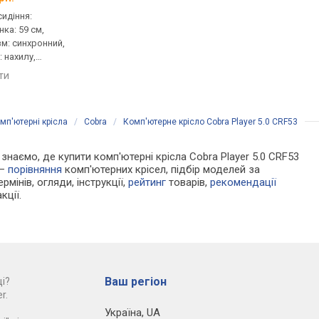
сидіння:
для персоналу, сидіння:
для персоналу, сидін
нка: 59 см,
53x52 см, тканина, спинка:
50x49 см, тканина, сп
зм: синхронний,
62 см, сітка, механізм:
58 см, сітка, механізм
 нахилу,
синхронний, регулювання:
синхронний, регулюв
сткості
нахилу, висоти, глибини,
висоти, глибини, жор
яти
порівняти
порівняти
жорсткості
мп'ютерні крісла
/
Cobra
/
Комп'ютерне крісло Cobra Player 5.0 CRF53
 знаємо, де купити комп'ютерні крісла Cobra Player 5.0 CRF53
 —
порівняння
комп'ютерних крісел, підбір моделей за
рмінів, огляди, інструкції,
рейтинг
товарів,
рекомендації
кції.
Ваш регіон
і?
r.
Україна
,
UA