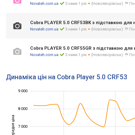
Novateh.com.ua
З нами 1 рік
(Новояворівськ)
По
Cobra PLAYER 5.0 CRF53BK з підставкою для ні
Novateh.com.ua
З нами 1 рік
(Новояворівськ)
По
Cobra PLAYER 5.0 CRF55GR з підставкою для ні
Novateh.com.ua
З нами 1 рік
(Новояворівськ)
По
Динаміка цін на Cobra Player 5.0 CRF53
9 000
10 000
4 000
4 500
5 500
6 500
7 500
3 000
8 000
Середня ціна
7 000
5 000