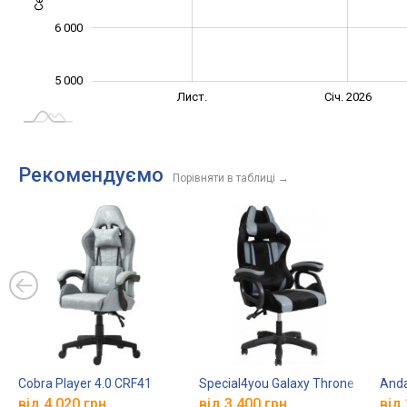
6 000
5 000
Вер.
Вер.
Лист.
Січ. 2026
L
Рекомендуємо
Порівняти в таблиці
→
Cobra Player 4.0 CRF41
Special4you Galaxy Throne
Anda
від 4 020 грн.
від 3 400 грн.
від 