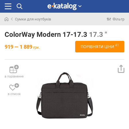
Сумки для ноутбуків
Фільтр
Шукали
раніше
ColorWay Modern 17-17.3
17.3 "
41
919 — 1 889
ПОРІВНЯТИ ЦІНИ
грн.
в порівняння
в список