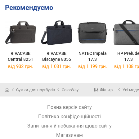
Рекомендуємо
RIVACASE
RIVACASE
NATEC Impala
HP Prelud
Central 8251
Biscayne 8355
17.3
17.3
від 932 грн.
від 1 031 грн.
від 1 199 грн.
від 1 108 гр
Сумки для ноутбуків
ColorWay
Фільтр
Усі моде
Повна версія сайту
Політика конфіденційності
Запитання й побажання щодо сайту
Магазинам