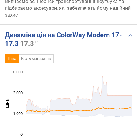
Вивчаємо всі нюанси транспортування ноутбука та
підбираємо аксесуари, які забезпечать йому надійний
захист
Динаміка цін на ColorWay Modern 17-
17.3
17.3 "
Ціна
К-сть магазинів
3 000
 000
 000
 500
 000
-500
500
2 000
Ціна
1 000
1 000
0