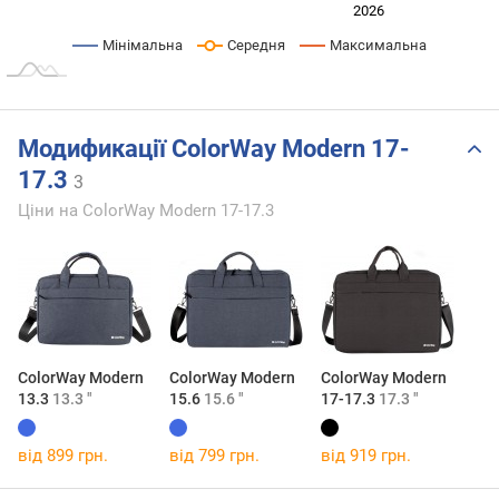
2024
2025
2028
2026
L
Мінімальна
Середня
Максимальна
Модификації ColorWay Modern 17-
17.3
3
Ціни на ColorWay Modern 17-17.3
ColorWay Modern
ColorWay Modern
ColorWay Modern
13.3
13.3 "
15.6
15.6 "
17-17.3
17.3 "
від 899 грн.
від 799 грн.
від 919 грн.