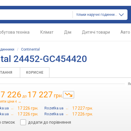
тільки наручні годинники
обутова техніка
Клімат
Дім
Дитячі товари
Авто
одинники
/
Continental
ntal 24452-GC454420
ИТАННЯ
КОРИСНЕ
Я
17 226
17 227
грн.
до
няти ціни
→
4
ka.ua
→
17 226 грн.
Rozetka.ua
→
17 227 грн.
ka.ua
→
17 226 грн.
Rozetka.ua
→
17 226 грн.
в список
додати до порівняння