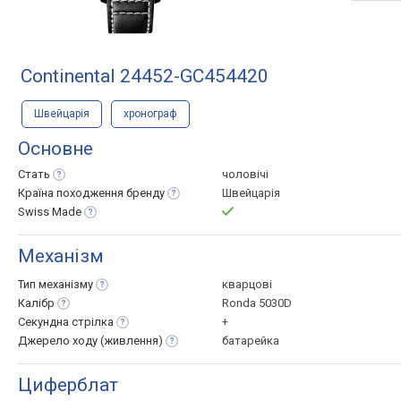
Continental 24452-GC454420
Швейцарія
хронограф
Основне
Стать
чоловічі
Країна походження
бренду
Швейцарія
Swiss
Made
Механізм
Тип
механізму
кварцові
Калібр
Ronda 5030D
Секундна
стрілка
+
Джерело ходу
(живлення)
батарейка
Циферблат