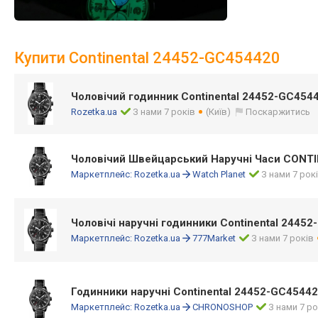
Купити Continental 24452-GC454420
Чоловічий годинник Continental 24452-GC454
Rozetka.ua
З нами 7 років
(Київ)
Поскаржитись
Чоловічий Швейцарський Наручні Часи CONT
Маркетплейс:
Rozetka.ua
Watch Planet
З нами 7 рок
Чоловічі наручні годинники Continental 2445
Маркетплейс:
Rozetka.ua
777Market
З нами 7 років
Годинники наручні Continental 24452-GC4544
Маркетплейс:
Rozetka.ua
CHRONOSHOP
З нами 7 ро