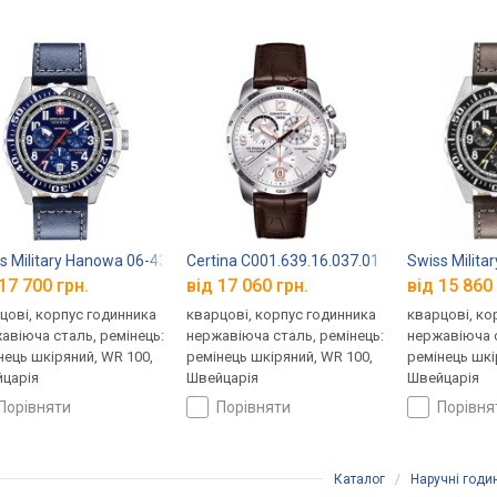
07.07
s Military Hanowa 06-4304.04.003
Certina C001.639.16.037.01
Swiss Milita
17 700 грн.
від 17 060 грн.
від 15 860 
цові, корпус годинника
кварцові, корпус годинника
кварцові, ко
авіюча сталь, ремінець:
нержавіюча сталь, ремінець:
нержавіюча с
нець шкіряний, WR 100,
ремінець шкіряний, WR 100,
ремінець шкі
царія
Швейцарія
Швейцарія
порівняти
порівняти
порівн
Каталог
/
Наручні годи