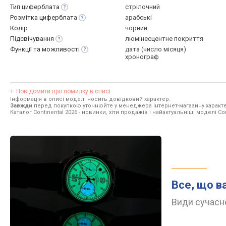
Тип
циферблата
стрілочний
Розмітка
циферблата
арабські
Колір
чорний
Підсвічування
люмінесцентне покриття
Функції та
можливості
дата (число місяця)
хронограф
Повідомити про помилку в описі
Інформація в описі моделі носить довідковий характер.
Завжди
перед покупкою уточнюйте у менеджера інтернет-магазину характе
Каталог Continental 2026
- новинки, хіти продажів і найактуальніші моделі Con
Все, що в
Види сучасно