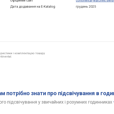
Офіційний сайт
continental-watches.swis
Дата додавання на E-Katalog
грудень 2025
ристики і комплектацію товару
tinental.
ам потрібно знати про підсвічування в год
го підсвічування у звичайних і розумних годинниках