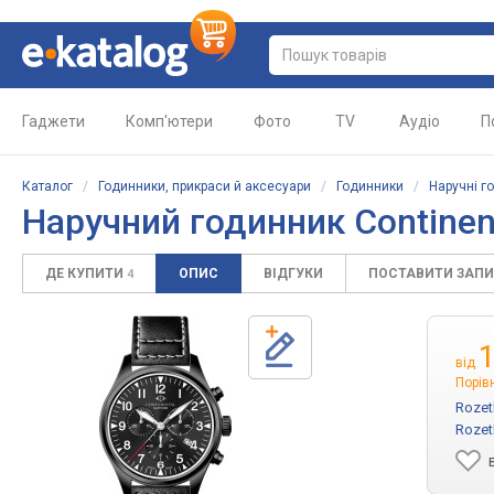
Гаджети
Комп'ютери
Фото
TV
Аудіо
П
Каталог
/
Годинники, прикраси й аксесуари
/
Годинники
/
Наручні г
Наручний годинник Contine
ДЕ КУПИТИ
ОПИС
ВІДГУКИ
ПОСТАВИТИ ЗАП
4
від
Порів
Rozet
Rozet