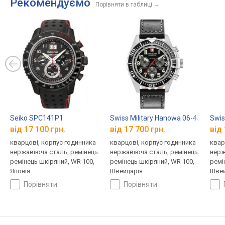
Рекомендуємо
Порівняти в таблиці
→
Seiko SPC141P1
Swiss Military Hanowa 06-4304.04.0
Swis
від 17 100 грн.
від 17 700 грн.
від 
кварцові, корпус годинника
кварцові, корпус годинника
квар
нержавіюча сталь, ремінець:
нержавіюча сталь, ремінець:
нерж
ремінець шкіряний, WR 100,
ремінець шкіряний, WR 100,
ремі
Японія
Швейцарія
Швей
порівняти
порівняти