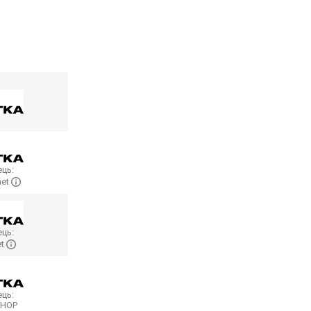
ць:
net
ць:
et
ць:
SHOP