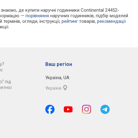
и знаємо, де купити наручні годинники Continental 24452-
нформацію —
порівняння
наручних годинників, підбір моделей
 термінів, огляди, інструкції,
рейтинг
товарів,
рекомендації
кції.
Ваш регіон
і?
r.
Україна
,
UA
і" під
ретної
Україна