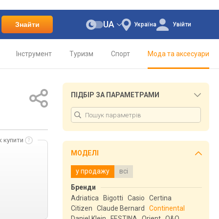
UA
Знайти
Україна
Увійти
Інструмент
Туризм
Спорт
Мода та аксесуари
ПІДБІР ЗА ПАРАМЕТРАМИ
к купити
МОДЕЛІ
у продажу
всі
Бренди
Adriatica
Bigotti
Casio
Certina
Citizen
Claude Bernard
Continental
Daniel Klein
FESTINA
Orient
Q&Q