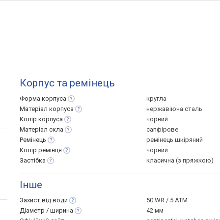
Корпус та ремінець
Форма
корпуса
кругла
Матеріал
корпуса
нержавіюча сталь
Колір
корпуса
чорний
Матеріал
скла
сапфірове
Ремінець
ремінець шкіряний
Колір
ремінця
чорний
Застібка
класична (з пряжкою)
Інше
Захист від
води
50 WR / 5 ATM
Діаметр /
ширина
42 мм