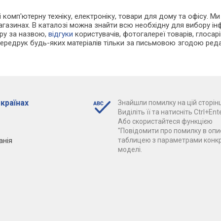
і комп'ютерну техніку, електроніку, товари для дому та офісу. М
агазинах. В каталозі можна знайти всю необхідну для вибору і
ару за назвою,
відгуки
користувачів, фотогалереї товарів, глосарій
Передрук будь-яких матеріалів тільки за письмовою згодою реда
 країнах
Знайшли помилку на цій сторінц
Виділіть її та натисніть Ctrl+Ente
Або скористайтеся функцією
"Повідомити про помилку в опис
анія
таблицею з параметрами конк
моделі.