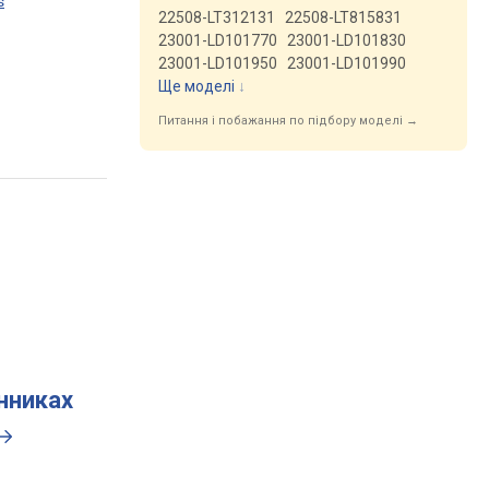
s
22508-LT312131
22508-LT815831
23001-LD101770
23001-LD101830
23001-LD101950
23001-LD101990
Ще моделі
↓
Питання і побажання по підбору моделі →
инниках