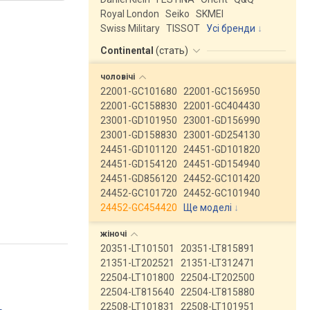
Royal London
Seiko
SKMEI
Swiss Military
TISSOT
Усі бренди
Continental
(
стать
)
чоловічі
22001-GC101680
22001-GC156950
22001-GC158830
22001-GC404430
23001-GD101950
23001-GD156990
23001-GD158830
23001-GD254130
24451-GD101120
24451-GD101820
24451-GD154120
24451-GD154940
24451-GD856120
24452-GC101420
24452-GC101720
24452-GC101940
24452-GC454420
Ще моделі
↓
жіночі
20351-LT101501
20351-LT815891
21351-LT202521
21351-LT312471
22504-LT101800
22504-LT202500
22504-LT815640
22504-LT815880
22508-LT101831
22508-LT101951