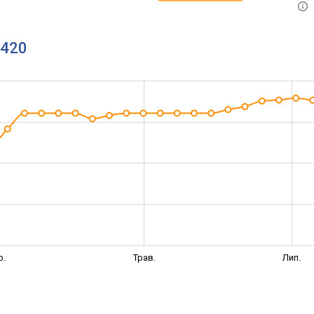
4420
р.
Трав.
Лип.