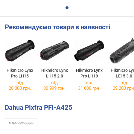
Рекомендуємо товари в наявності
Hikmicro Lynx
Hikmicro Lynx
Hikmicro Lynx
Hikmicro Ly
Pro LH15
LH15 2.0
Pro LH19
LE15 3.0
від
від
від
від
28 000 грн.
30 999 грн.
31 000 грн.
29 200 грн
Dahua Pixfra PFI-A425
відеорекордер