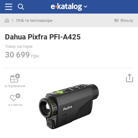
ПНБ та тепловізори
Фільтр
Шукали
раніше
Dahua Pixfra PFI-A425
Товар застарів
30 699
грн.
в порівняння
в список