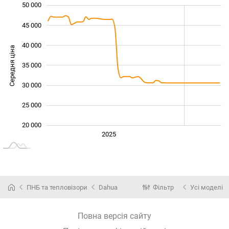
50 000
 000
 000
 000
45 000
40 000
Середня ціна
35 000
20 000
30 000
25 000
20 000
Січ. 2025
2027
2026
2025
L
ПНБ та тепловізори
Dahua
Фільтр
Усі моделі
Повна версія сайту