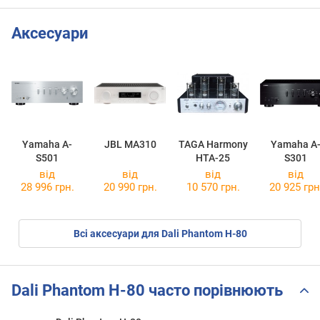
Аксесуари
Yamaha A-
JBL MA310
TAGA Harmony
Yamaha A
S501
HTA-25
S301
від
від
від
від
28 996 грн.
20 990 грн.
10 570 грн.
20 925 грн
Всі аксесуари для Dali Phantom H-80
Dali Phantom H-80 часто порівнюють