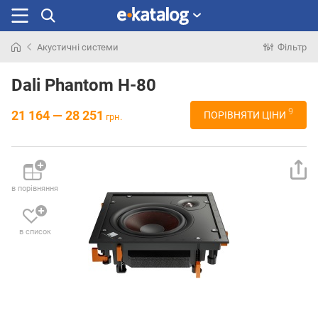
Акустичні системи
Фільтр
Шукали
раніше
Dali Phantom H-80
9
21 164 — 28 251
ПОРІВНЯТИ ЦІНИ
грн.
в порівняння
в список