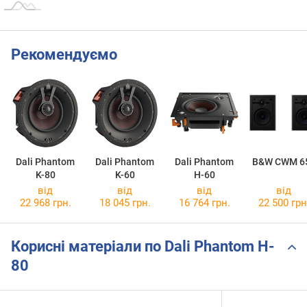
Рекомендуємо
Dali Phantom
Dali Phantom
Dali Phantom
B&W CWM 6
K-80
K-60
H-60
від
від
від
від
22 968 грн.
18 045 грн.
16 764 грн.
22 500 грн
Корисні матеріали по Dali Phantom H-
80