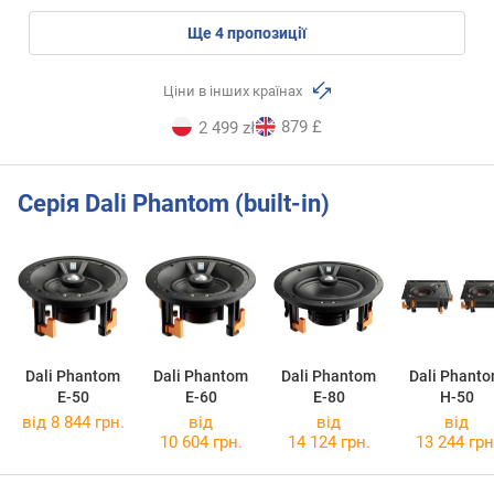
ще
4
пропозиції
Ціни в інших країнах
879 £
2 499 zł
Серія Dali Phantom (built-in)
Dali Phantom
Dali Phantom
Dali Phantom
Dali Phant
E-50
E-60
E-80
H-50
від 8 844 грн.
від
від
від
10 604 грн.
14 124 грн.
13 244 грн