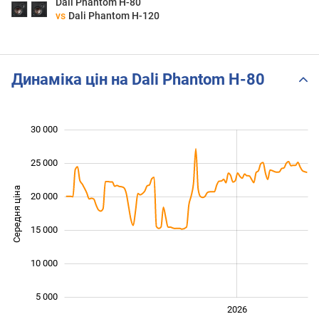
Dali Phantom H-80
vs
Dali Phantom H-120
Динаміка цін на Dali Phantom H-80
30 000
 000
 000
0
25 000
Середня ціна
20 000
10 000
15 000
10 000
5 000
2024
2025
2028
2026
L