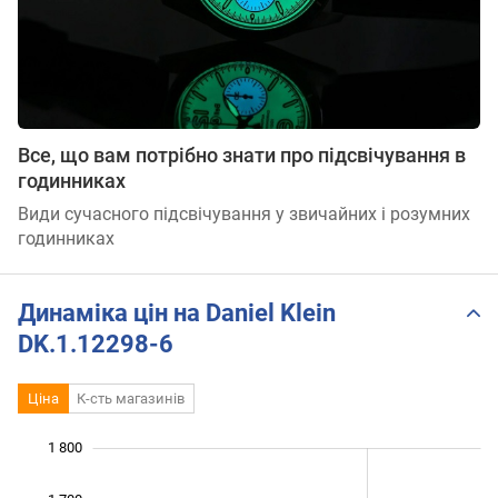
Все, що вам потрібно знати про підсвічування в
годинниках
Види сучасного підсвічування у звичайних і розумних
годинниках
Динаміка цін на Daniel Klein
DK.1.12298-6
Ціна
К-сть магазинів
1 800
 100
 200
 900