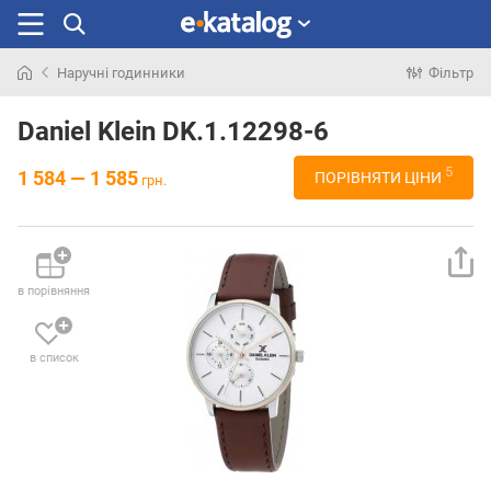
Наручні годинники
Фільтр
Шукали
раніше
Daniel Klein DK.1.12298-6
5
1 584 — 1 585
ПОРІВНЯТИ ЦІНИ
грн.
в порівняння
в список