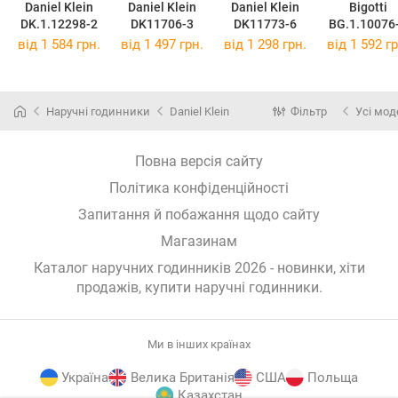
Daniel Klein
Daniel Klein
Daniel Klein
Bigotti
DK.1.12298-2
DK11706-3
DK11773-6
BG.1.10076
від 1 584 грн.
від 1 497 грн.
від 1 298 грн.
від 1 592 гр
Наручні годинники
Daniel Klein
Фільтр
Усі мод
Повна версія сайту
Політика конфіденційності
Запитання й побажання щодо сайту
Магазинам
Каталог наручних годинників 2026 - новинки, хіти
продажів,
купити наручні годинники
.
Ми в інших країнах
Україна
Велика Британія
США
Польща
Казахстан