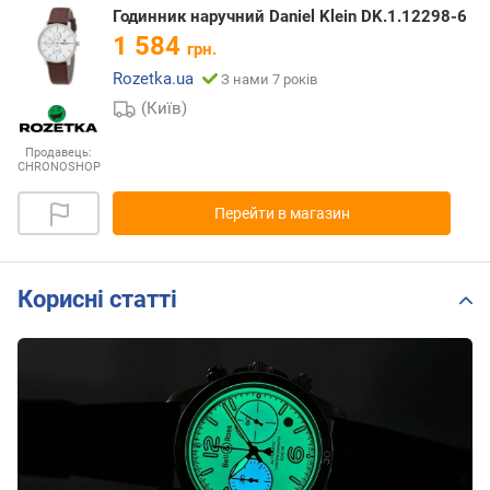
Годинник наручний Daniel Klein DK.1.12298-6
1 584
грн.
Rozetka.ua
З нами 7 років
(Київ)
Продавець:
CHRONOSHOP
Перейти в магазин
Корисні статті