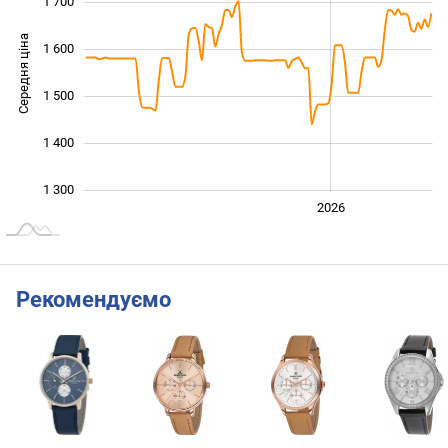
1 700
Середня ціна
1 600
1 300
1 500
1 400
1 300
2024
2025
2028
2026
L
Рекомендуємо