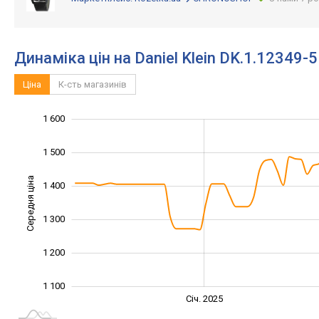
Динаміка цін на Daniel Klein DK.1.12349-5
Ціна
К-сть магазинів
1 600
1 000
1 700
900
1 500
Середня ціна
1 400
1 100
1 300
1 200
1 100
Січ. 2027
Лип.
Січ. 2025
L