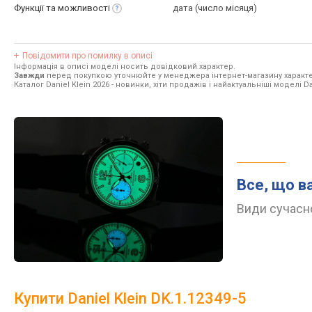
Функції та
можливості
дата (число місяця)
Повідомити про помилку в описі
Інформація в описі моделі носить довідковий характер.
Завжди
перед покупкою уточнюйте у менеджера інтернет-магазину характе
Каталог Daniel Klein 2026
- новинки, хіти продажів і найактуальніші моделі Dan
Все, що в
Види сучасно
Купити Daniel Klein DK.1.12349-5