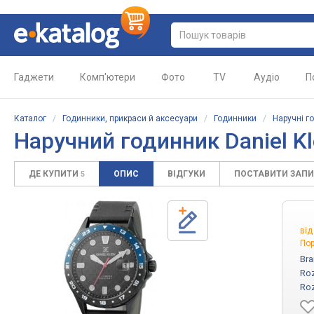
Гаджети
Комп'ютери
Фото
TV
Аудіо
П
Каталог
/
Годинники, прикраси й аксесуари
/
Годинники
/
Наручні г
Наручний годинник Daniel Kl
ДЕ КУПИТИ
ОПИС
ВІДГУКИ
ПОСТАВИТИ ЗАП
5
ві
Пор
Bra
Roz
Roz