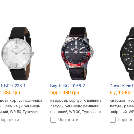
tti BGT0238-1
Bigotti BGT0168-2
Daniel Klein
1 385 грн.
від 1 380 грн.
від 1 385 г
цові, корпус годинника
кварцові, корпус годинника
кварцові, ко
нь, ремінець: ремінець
латунь, ремінець: ремінець
латунь, ремі
яний, WR 50, Туреччина
шкіряний, WR 30, Туреччина
шкіряний, WR
порівняти
порівняти
порівн