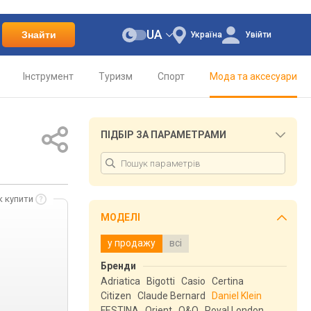
UA
Знайти
Україна
Увійти
Інструмент
Туризм
Спорт
Мода та аксесуари
ПІДБІР ЗА ПАРАМЕТРАМИ
к купити
МОДЕЛІ
у продажу
всі
Бренди
Adriatica
Bigotti
Casio
Certina
Citizen
Claude Bernard
Daniel Klein
FESTINA
Orient
Q&Q
Royal London