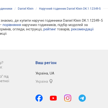
годинники
/
Daniel Klein
/
Наручний годинник Daniel Klein DK.1.12349-5
 знаємо, де купити наручні годинники Daniel Klein DK.1.12349-5
 —
порівняння
наручних годинників, підбір моделей за
рмінів, огляди, інструкції,
рейтинг
товарів,
рекомендації
кції.
Ваш регіон
і?
r.
Україна
,
UA
і" під
ретної
Україна