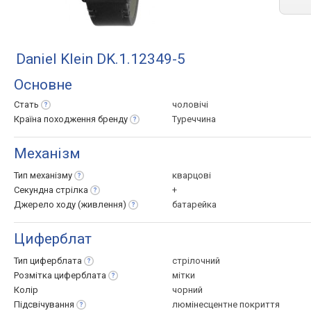
Daniel Klein DK.1.12349-5
Основне
Стать
чоловічі
Країна походження
бренду
Туреччина
Механізм
Тип
механізму
кварцові
Секундна
стрілка
+
Джерело ходу
(живлення)
батарейка
Циферблат
Тип
циферблата
стрілочний
Розмітка
циферблата
мітки
Колір
чорний
Підсвічування
люмінесцентне покриття