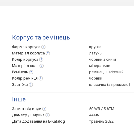
Корпус та ремінець
Форма
корпуса
кругла
Матеріал
корпуса
латунь
Колір
корпуса
чорний з синім
Матеріал
скла
мінеральне
Ремінець
ремінець шкіряний
Колір
ремінця
чорний
Застібка
класична (з пряжкою)
Інше
Захист від
води
50 WR / 5 ATM
Діаметр /
ширина
44 мм
Дата додавання на E-Katalog
травень 2022