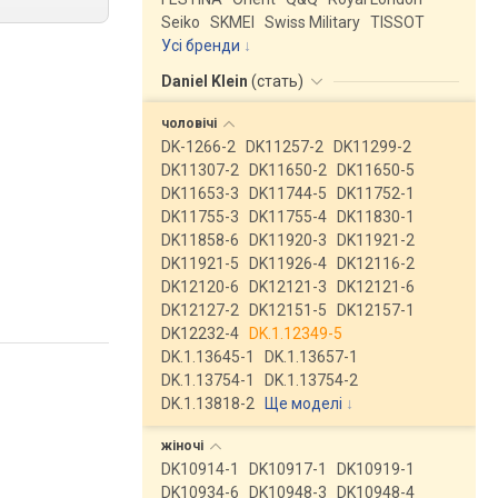
Seiko
SKMEI
Swiss Military
TISSOT
Усі бренди
Daniel Klein
(
стать
)
чоловічі
DK-1266-2
DK11257-2
DK11299-2
DK11307-2
DK11650-2
DK11650-5
DK11653-3
DK11744-5
DK11752-1
DK11755-3
DK11755-4
DK11830-1
DK11858-6
DK11920-3
DK11921-2
DK11921-5
DK11926-4
DK12116-2
DK12120-6
DK12121-3
DK12121-6
DK12127-2
DK12151-5
DK12157-1
DK12232-4
DK.1.12349-5
DK.1.13645-1
DK.1.13657-1
DK.1.13754-1
DK.1.13754-2
DK.1.13818-2
Ще моделі
↓
жіночі
DK10914-1
DK10917-1
DK10919-1
DK10934-6
DK10948-3
DK10948-4