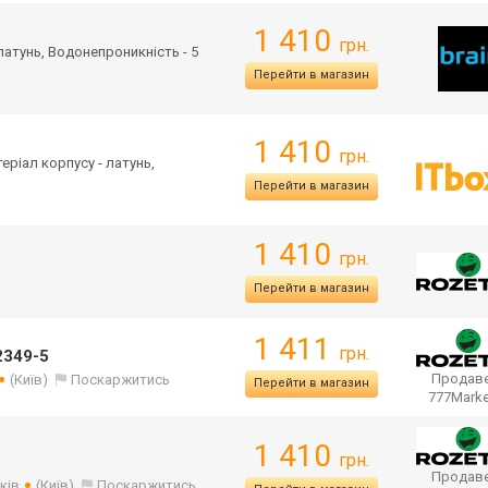
1 410
грн.
 латунь, Водонепроникність - 5
Перейти в магазин
1 410
грн.
теріал корпусу - латунь,
Перейти в магазин
1 410
грн.
Перейти в магазин
1 411
грн.
2349-5
Продаве
(Київ)
Поскаржитись
Перейти в магазин
777Mark
1 410
грн.
Продаве
ків
(Київ)
Поскаржитись