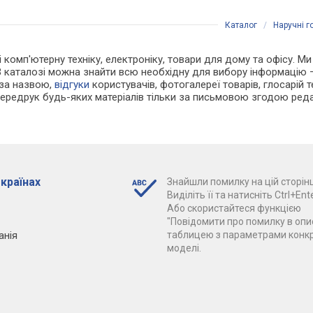
Каталог
/
Наручні 
і комп'ютерну техніку, електроніку, товари для дому та офісу. Ми
В каталозі можна знайти всю необхідну для вибору інформацію
 за назвою,
відгуки
користувачів, фотогалереї товарів, глосарій те
Передрук будь-яких матеріалів тільки за письмовою згодою реда
 країнах
Знайшли помилку на цій сторінц
Виділіть її та натисніть Ctrl+Ente
Або скористайтеся функцією
"Повідомити про помилку в опис
анія
таблицею з параметрами конк
моделі.