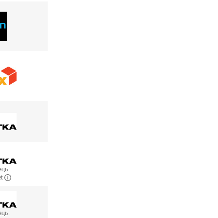
ць:
et
ць: