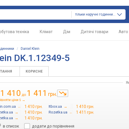
тільки наручні годинники
обутова техніка
Клімат
Дім
Дитячі товари
Авто
одинники
/
Daniel Klein
ein DK.1.12349-5
ИТАННЯ
КОРИСНЕ
Я
1 410
1 411
грн.
д
до
івняти ціни
→
5
in.com.ua
→
1 410 грн.
Itbox.ua
→
1 410 грн.
etka.ua
→
1 410 грн.
Rozetka.ua
→
1 411 грн.
etka.ua
→
1 410 грн.
в список
додати до порівняння