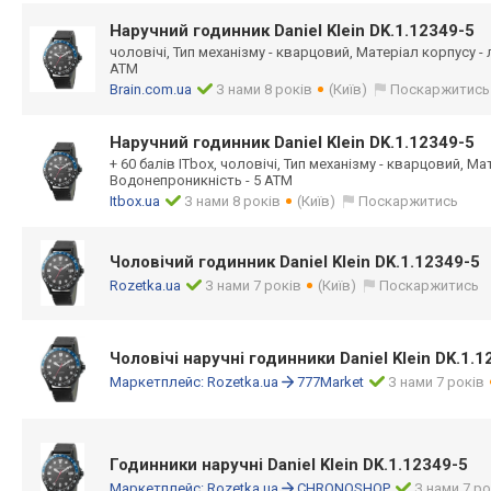
Наручний годинник Daniel Klein DK.1.12349-5
чоловічі, Тип механізму - кварцовий, Матеріал корпусу -
ATM
Brain.com.ua
З нами 8 років
(Київ)
Поскаржитись
Наручний годинник Daniel Klein DK.1.12349-5
+ 60 балів ITbox, чоловічі, Тип механізму - кварцовий, Ма
Водонепроникність - 5 ATM
Itbox.ua
З нами 8 років
(Київ)
Поскаржитись
Чоловічий годинник Daniel Klein DK.1.12349-5
Rozetka.ua
З нами 7 років
(Київ)
Поскаржитись
Чоловічі наручні годинники Daniel Klein DK.1.1
Маркетплейс:
Rozetka.ua
777Market
З нами 7 років
Годинники наручні Daniel Klein DK.1.12349-5
Маркетплейс:
Rozetka.ua
CHRONOSHOP
З нами 7 ро