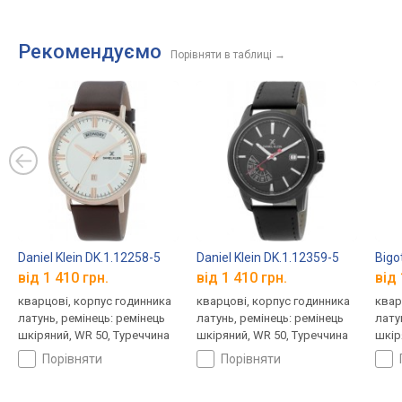
Рекомендуємо
Порівняти в таблиці
→
Daniel Klein DK.1.12258-5
Daniel Klein DK.1.12359-5
Bigo
від 1 410 грн.
від 1 410 грн.
від 
кварцові, корпус годинника
кварцові, корпус годинника
квар
латунь, ремінець: ремінець
латунь, ремінець: ремінець
лату
шкіряний, WR 50, Туреччина
шкіряний, WR 50, Туреччина
шкір
порівняти
порівняти