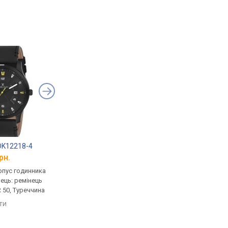
 DK12218-4
Daniel Klein DK12172-1
Daniel Klein DK1111
рн.
від 1 380 грн.
від 1 415 грн.
рпус годинника
кварцові, корпус годинника
кварцові, корпус го
нець: ремінець
латунь, ремінець: ремінець
латунь, світовий час,
 50, Туреччина
шкіряний, WR 50, Туреччина
ремінець: ремінець
шкіряний, WR 30, Тур
яти
порівняти
порівняти