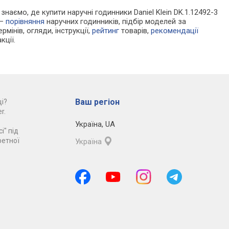
 знаємо, де купити наручні годинники Daniel Klein DK.1.12492-3
 —
порівняння
наручних годинників, підбір моделей за
рмінів, огляди, інструкції,
рейтинг
товарів,
рекомендації
кції.
Ваш регіон
і?
r.
Україна
,
UA
і" під
ретної
Україна