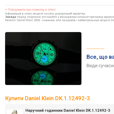
Повідомити про помилку в описі
Інформація в описі моделі носить довідковий характер.
Завжди
перед покупкою уточнюйте у менеджера інтернет-магазину характе
Каталог Daniel Klein 2026
- новинки, хіти продажів і найактуальніші моделі Dan
Все, що в
Види сучасно
Купити Daniel Klein DK.1.12492-3
Наручний годинник Daniel Klein DK.1.12492-3