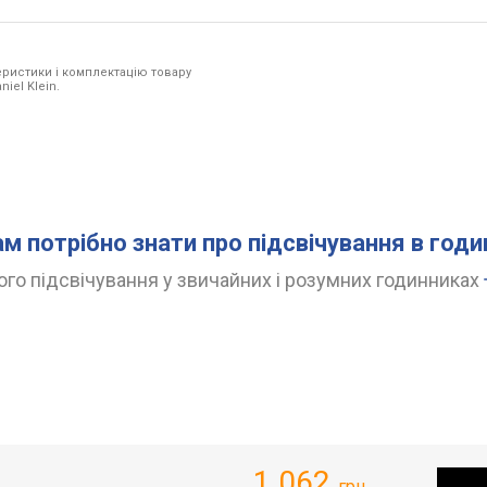
ристики і комплектацію товару
iel Klein.
ам потрібно знати про підсвічування в год
го підсвічування у звичайних і розумних годинниках
1 062
грн.