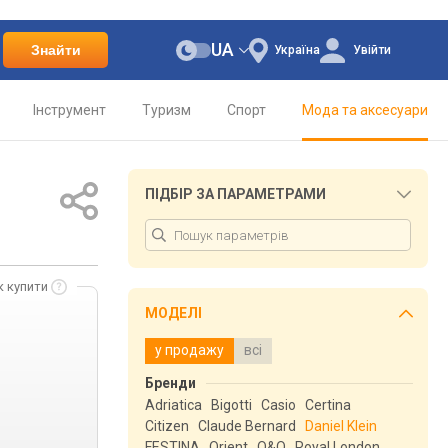
UA
Знайти
Україна
Увійти
Інструмент
Туризм
Спорт
Мода та аксесуари
ПІДБІР ЗА ПАРАМЕТРАМИ
к купити
МОДЕЛІ
у продажу
всі
Бренди
Adriatica
Bigotti
Casio
Certina
Citizen
Claude Bernard
Daniel Klein
FESTINA
Orient
Q&Q
Royal London