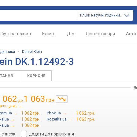
тільки наручні годинники
обутова техніка
Клімат
Дім
Дитячі товари
Авто
одинники
/
Daniel Klein
ein DK.1.12492-3
ИТАННЯ
КОРИСНЕ
Я
 062
1 063
грн.
до
яти ціни
→
5
.com.ua
→
1 062 грн.
Itbox.ua
→
1 062 грн.
ka.ua
→
1 062 грн.
Rozetka.ua
→
1 063 грн.
ka.ua
→
1 062 грн.
в список
додати до порівняння