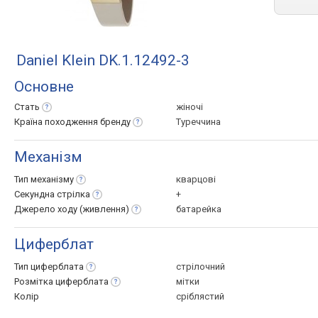
Daniel Klein DK.1.12492-3
Основне
Стать
жіночі
Країна походження
бренду
Туреччина
Механізм
Тип
механізму
кварцові
Секундна
стрілка
+
Джерело ходу
(живлення)
батарейка
Циферблат
Тип
циферблата
стрілочний
Розмітка
циферблата
мітки
Колір
сріблястий