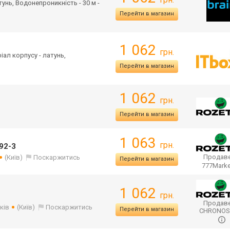
тунь, Водонепроникність - 30 м -
Перейти в магазин
1 062
грн.
ріал корпусу - латунь,
Перейти в магазин
1 062
грн.
Перейти в магазин
1 063
грн.
492-3
Продаве
(Київ)
Поскаржитись
Перейти в магазин
777Mark
1 062
грн.
Продаве
ків
(Київ)
Поскаржитись
Перейти в магазин
CHRONO