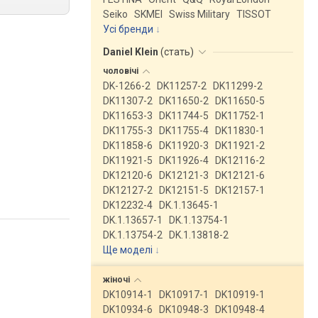
Seiko
SKMEI
Swiss Military
TISSOT
Усі бренди
Daniel Klein
(
стать
)
чоловічі
DK-1266-2
DK11257-2
DK11299-2
DK11307-2
DK11650-2
DK11650-5
DK11653-3
DK11744-5
DK11752-1
DK11755-3
DK11755-4
DK11830-1
DK11858-6
DK11920-3
DK11921-2
DK11921-5
DK11926-4
DK12116-2
DK12120-6
DK12121-3
DK12121-6
DK12127-2
DK12151-5
DK12157-1
DK12232-4
DK.1.13645-1
DK.1.13657-1
DK.1.13754-1
DK.1.13754-2
DK.1.13818-2
Ще моделі
↓
жіночі
DK10914-1
DK10917-1
DK10919-1
DK10934-6
DK10948-3
DK10948-4