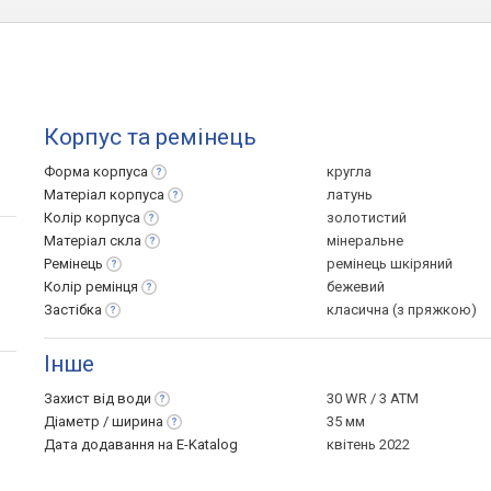
Корпус та ремінець
Форма
корпуса
кругла
Матеріал
корпуса
латунь
Колір
корпуса
золотистий
Матеріал
скла
мінеральне
Ремінець
ремінець шкіряний
Колір
ремінця
бежевий
Застібка
класична (з пряжкою)
Інше
Захист від
води
30 WR / 3 ATM
Діаметр /
ширина
35 мм
Дата додавання на E-Katalog
квітень 2022