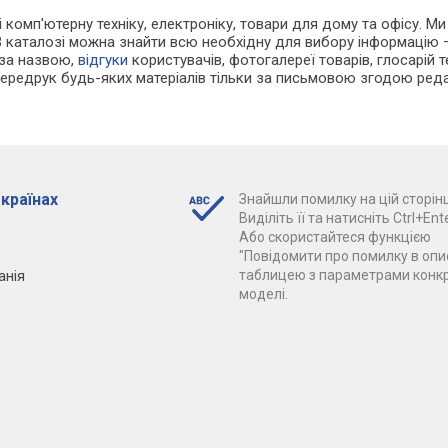
і комп'ютерну техніку, електроніку, товари для дому та офісу. Ми
В каталозі можна знайти всю необхідну для вибору інформацію
 за назвою,
відгуки
користувачів, фотогалереї товарів, глосарій те
Передрук будь-яких матеріалів тільки за письмовою згодою реда
 країнах
Знайшли помилку на цій сторінц
Виділіть її та натисніть Ctrl+Ente
Або скористайтеся функцією
"Повідомити про помилку в опис
анія
таблицею з параметрами конк
моделі.