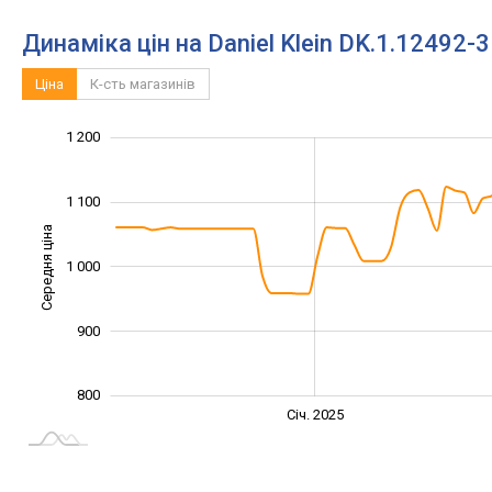
Динаміка цін на Daniel Klein DK.1.12492-3
Ціна
К-сть магазинів
1 300
750
850
950
700
600
1 200
1 100
Середня ціна
1 000
1 000
900
800
Січ. 2027
Лип.
Січ. 2025
L