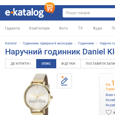
Гаджети
Комп'ютери
Фото
TV
Аудіо
П
Каталог
/
Годинники, прикраси й аксесуари
/
Годинники
/
Наручні г
Наручний годинник Daniel Kl
ДЕ КУПИТИ
ОПИС
ВІДГУКИ
ПОСТАВИТИ ЗАП
5
1
від
Порівн
Brain
Rozet
Rozet