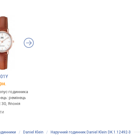
101Y
Q&Q Q979J121Y
Q&Q Q979J100Y
рн.
від 1 046 грн.
від 1 046 грн.
рпус годинника
кварцові, корпус годинника
кварцові, корпус го
нець: ремінець
латунь, ремінець: ремінець
латунь, ремінець: ре
 30, Японія
шкіряний, WR 30, Японія
шкіряний, WR 30, Япо
яти
порівняти
порівняти
годинники
/
Daniel Klein
/
Наручний годинник Daniel Klein DK.1.12492-3