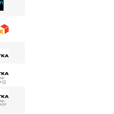
ць:
et
ць:
SHOP