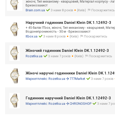
жіночі, Тип механізму - кварцовий, Матеріал корпусу - ла
Бризкозахист
Brain.com.ua
З нами 8 років
(Київ)
Поскаржитись
Наручний годинник Daniel Klein DK.1.12492-3
+ 45 балів ITbox, жіночі, Тип механізму - кварцовий, Мате
Водонепроникність - 30 м - Бризкозахист
Itbox.ua
З нами 8 років
(Київ)
Поскаржитись
Жіночий годинник Daniel Klein DK.1.12492-3
Rozetka.ua
З нами 7 років
(Київ)
Поскаржитись
Жіночі наручні годинники Daniel Klein DK.1.12
Маркетплейс:
Rozetka.ua
777Market
З нами 7 років
Годинник наручний Daniel Klein DK.1.12492-3
Маркетплейс:
Rozetka.ua
CHRONOSHOP
З нами 7 ро