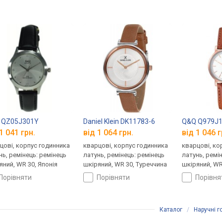
 QZ05J301Y
Daniel Klein DK11783-6
Q&Q Q979J
1 041 грн.
від 1 064 грн.
від 1 046 г
цові, корпус годинника
кварцові, корпус годинника
кварцові, ко
нь, ремінець: ремінець
латунь, ремінець: ремінець
латунь, ремі
яний, WR 30, Японія
шкіряний, WR 30, Туреччина
шкіряний, WR
порівняти
порівняти
порівн
Каталог
/
Наручні 