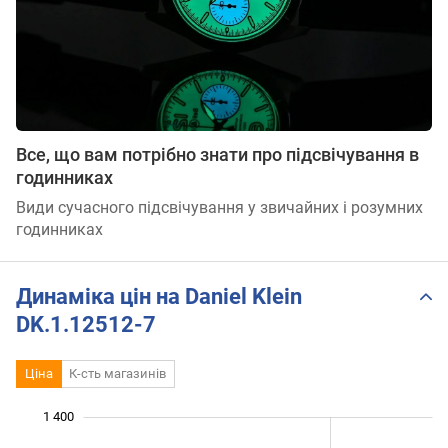
Все, що вам потрібно знати про підсвічування в
годинниках
Види сучасного підсвічування у звичайних і розумних
годинниках
Динаміка цін на Daniel Klein
DK.1.12512-7
Ціна
К-сть магазинів
 050
 150
 500
900
950
800
1 400