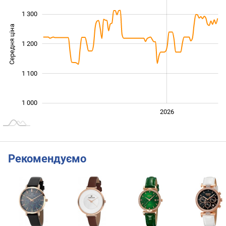
1 300
Середня ціна
1 200
1 000
1 100
1 000
2024
2025
2028
2026
L
Рекомендуємо