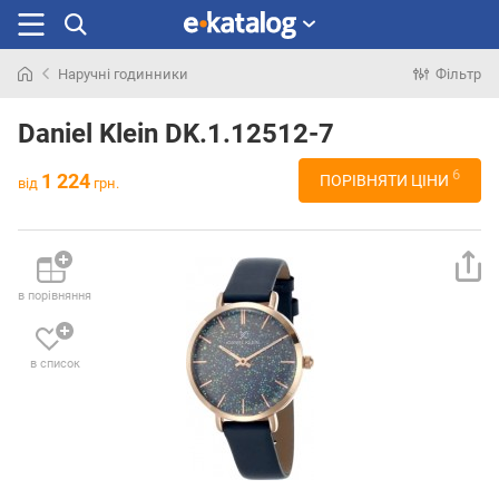
Наручні годинники
Фільтр
Шукали
раніше
Daniel Klein DK.1.12512-7
6
1 224
ПОРІВНЯТИ ЦІНИ
від
грн.
в порівняння
в список