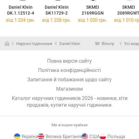
Daniel Klein
Daniel Klein
SKMEI
SKMEI
DK.1.12512-4
DK11729-2
2169RGGN
2089RGW
від 1 224 грн.
від 1 228 грн.
від 1 020 грн.
від 1 010 гр
Наручні годинники
Daniel Klein
Фільтр
Усі мод
Повна версія сайту
Політика конфіденційності
Запитання й побажання щодо сайту
Магазинам
Каталог наручних годинників 2026 - новинки, хіти
продажів,
купити наручні годинники
.
Ми в інших країнах
Україна
Велика Британія
США
Польща