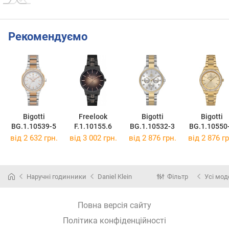
Рекомендуємо
Bigotti
Freelook
Bigotti
Bigotti
BG.1.10539-5
F.1.10155.6
BG.1.10532-3
BG.1.10550
від 2 632 грн.
від 3 002 грн.
від 2 876 грн.
від 2 876 гр
Наручні годинники
Daniel Klein
Фільтр
Усі мод
Повна версія сайту
Політика конфіденційності