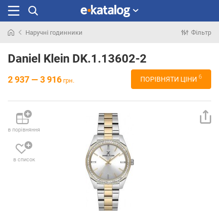
Наручні годинники
Фільтр
Шукали
раніше
Daniel Klein DK.1.13602-2
6
2 937 — 3 916
ПОРІВНЯТИ ЦІНИ
грн.
в порівняння
в список