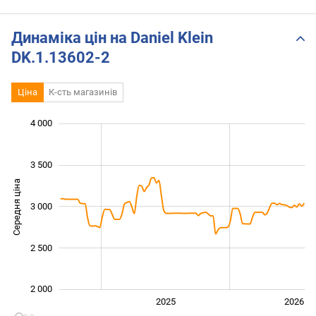
Динаміка цін на Daniel Klein
DK.1.13602-2
Ціна
К-сть магазинів
 800
 200
 400
 500
 500
 000
4 000
3 500
Середня ціна
3 000
2 200
2 500
2 000
2024
2027
2025
2026
L