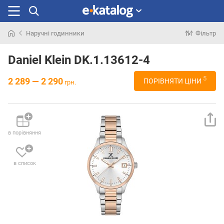
Наручні годинники
Фільтр
Шукали
раніше
Daniel Klein DK.1.13612-4
5
2 289 — 2 290
ПОРІВНЯТИ ЦІНИ
грн.
в порівняння
в список