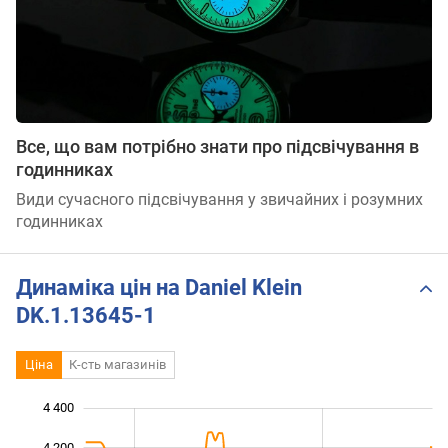
Все, що вам потрібно знати про підсвічування в
годинниках
Види сучасного підсвічування у звичайних і розумних
годинниках
Динаміка цін на Daniel Klein
DK.1.13645-1
Ціна
К-сть магазинів
4 400
 800
 000
 600
4 200