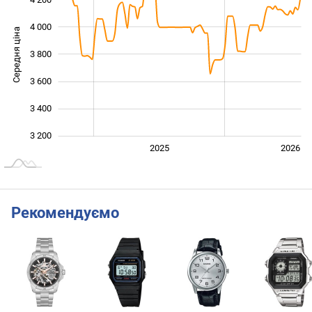
4 000
Середня ціна
3 800
3 200
3 600
3 400
3 200
2024
2027
2025
2026
L
Рекомендуємо