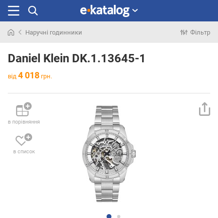
Наручні годинники
Фільтр
Шукали
раніше
Daniel Klein DK.1.13645-1
4 018
від
грн.
в порівняння
в список