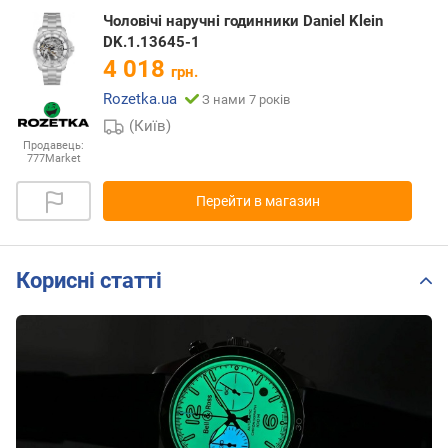
Чоловічі наручні годинники Daniel Klein
DK.1.13645-1
4 018
грн.
Rozetka.ua
З нами 7 років
(Київ)
Продавець:
777Market
Перейти в магазин
Корисні статті