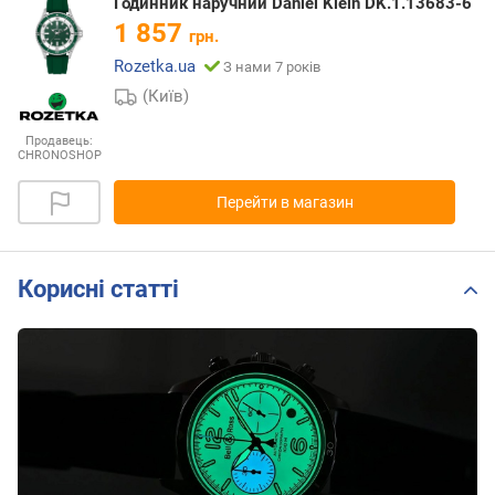
Годинник наручний Daniel Klein DK.1.13683-6
1 857
грн.
Rozetka.ua
З нами 7 років
(Київ)
Продавець:
CHRONOSHOP
Перейти в магазин
Корисні статті