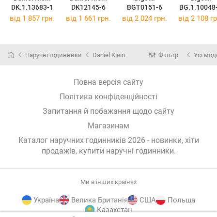
DK.1.13683-1
DK12145-6
BGT0151-6
BG.1.10048
від 1 857 грн.
від 1 661 грн.
від 2 024 грн.
від 2 108 гр
Наручні годинники
Daniel Klein
Фільтр
Усі мод
Повна версія сайту
Політика конфіденційності
Запитання й побажання щодо сайту
Магазинам
Каталог наручних годинників 2026 - новинки, хіти
продажів,
купити наручні годинники
.
Ми в інших країнах
Україна
Велика Британія
США
Польща
Казахстан