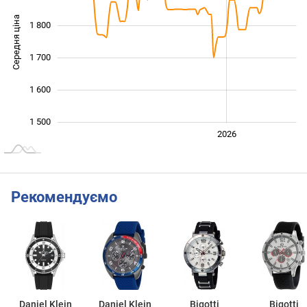
Середня ціна
1 800
1 500
1 700
1 600
1 500
2024
2025
2028
2026
L
Рекомендуємо
Daniel Klein
Daniel Klein
Bigotti
Bigotti