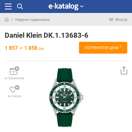
Наручні годинники
Фільтр
Шукали
раніше
Daniel Klein DK.1.13683-6
5
1 857 — 1 858
ПОРІВНЯТИ ЦІНИ
грн.
в порівняння
в список