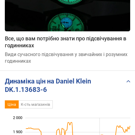
Все, що вам потрібно знати про підсвічування в
годинниках
Види сучасного підсвічування у звичайних і розумних
годинниках
Динаміка цін на Daniel Klein
DK.1.13683-6
Ціна
К-сть магазинів
2 000
 300
 400
 100
1 900