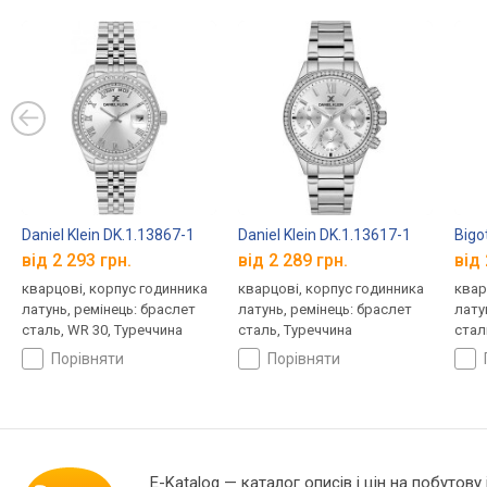
Daniel Klein DK.1.13867-1
Daniel Klein DK.1.13617-1
Bigo
від 2 293 грн.
від 2 289 грн.
від 
кварцові, корпус годинника
кварцові, корпус годинника
квар
латунь, ремінець: браслет
латунь, ремінець: браслет
лату
сталь, WR 30, Туреччина
сталь, Туреччина
стал
порівняти
порівняти
E-Katalog
— каталог описів і цін на побутову 