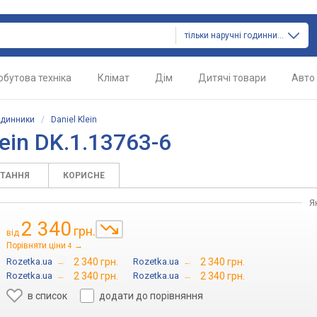
тільки наручні годинники
обутова техніка
Клімат
Дім
Дитячі товари
Авто
одинники
/
Daniel Klein
ein DK.1.13763-6
ИТАННЯ
КОРИСНЕ
Я
2 340
грн.
від
Порівняти ціни
→
4
Rozetka.ua
→
2 340 грн.
Rozetka.ua
→
2 340 грн.
Rozetka.ua
→
2 340 грн.
Rozetka.ua
→
2 340 грн.
в список
додати до порівняння