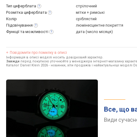
Тип
циферблата
стрілочний
Розмітка
циферблата
мітки + римські
Колір
сріблястий
Підсвічування
люмінесцентне покриття
Функції та
можливості
дата (число місяця)
Повідомити про помилку в описі
Інформація в описі моделі носить довідковий характер.
Завжди
перед покупкою уточнюйте у менеджера інтернет-магазину характе
Каталог Daniel Klein 2026
- новинки, хіти продажів і найактуальніші моделі Dan
Все, що в
Види сучасно