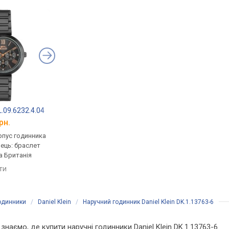
.09.6232.4.04
Daniel Klein DK11393-6
Bigotti BGT0255-3
рн.
від 1 895 грн.
від 2 271 грн.
рпус годинника
кварцові, корпус годинника
кварцові, корпус го
нець: браслет
латунь, ремінець: браслет
латунь, ремінець: бр
а Британія
сталь, WR 30, Туреччина
сталь, WR 30, Туречч
яти
порівняти
порівняти
годинники
/
Daniel Klein
/
Наручний годинник Daniel Klein DK.1.13763-6
 знаємо, де купити наручні годинники Daniel Klein DK.1.13763-6