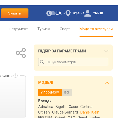
UA
Знайти
Україна
Увійти
Інструмент
Туризм
Спорт
Мода та аксесуари
ПІДБІР ЗА ПАРАМЕТРАМИ
к купити
МОДЕЛІ
у продажу
всі
Бренди
Adriatica
Bigotti
Casio
Certina
Citizen
Claude Bernard
Daniel Klein
FESTINA
Orient
Q&Q
Royal London