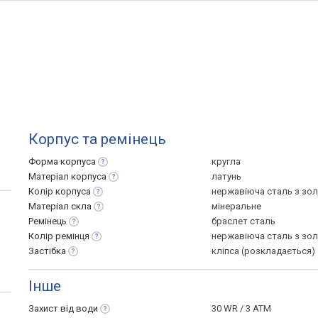
Корпус та ремінець
Форма
корпуса
кругла
Матеріал
корпуса
латунь
Колір
корпуса
нержавіюча сталь з зо
Матеріал
скла
мінеральне
Ремінець
браслет сталь
Колір
ремінця
нержавіюча сталь з зо
Застібка
кліпса (розкладається)
Інше
Захист від
води
30 WR / 3 ATM