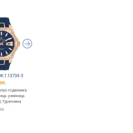
 DK.1.13734-3
Daniel Klein DK.1.13763-1
Daniel Klein DK.1.13
рн.
від 1 825 грн.
від 2 386 грн.
рпус годинника
кварцові, корпус годинника
кварцові, корпус го
нець: ремінець
латунь, ремінець: браслет
латунь, ремінець: бр
0, Туреччина
сталь, WR 30, Туреччина
сталь, WR 30, Туречч
яти
порівняти
порівняти