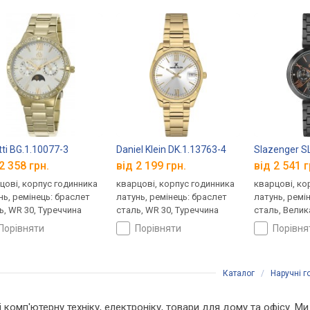
tti BG.1.10077-3
Daniel Klein DK.1.13763-4
Slazenger SL
2 358 грн.
від 2 199 грн.
від 2 541 г
цові, корпус годинника
кварцові, корпус годинника
кварцові, ко
нь, ремінець: браслет
латунь, ремінець: браслет
латунь, ремі
ь, WR 30, Туреччина
сталь, WR 30, Туреччина
сталь, Велик
порівняти
порівняти
порівн
Каталог
/
Наручні 
і комп'ютерну техніку, електроніку, товари для дому та офісу. Ми