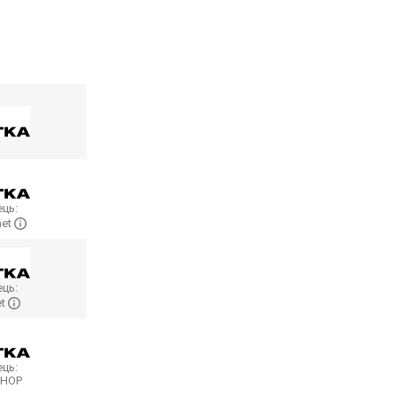
ць:
net
ць:
et
ць:
SHOP