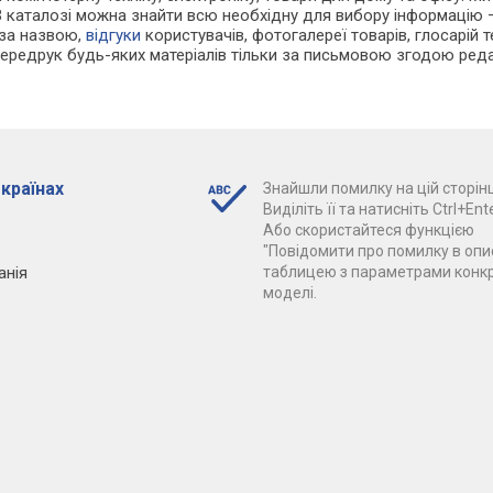
В каталозі можна знайти всю необхідну для вибору інформацію
 за назвою,
відгуки
користувачів, фотогалереї товарів, глосарій те
Передрук будь-яких матеріалів тільки за письмовою згодою реда
 країнах
Знайшли помилку на цій сторінц
Виділіть її та натисніть Ctrl+Ente
Або скористайтеся функцією
"Повідомити про помилку в опис
анія
таблицею з параметрами конк
моделі.