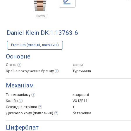
Фото
5
Daniel Klein DK.1.13763-6
Premium (стильні, лаконічні)
Основне
Стать
жіночі
Країна походження
бренду
Туреччина
Механізм
Тип
механізму
кварцові
Калібр
VX12E11
Секундна
стрілка
+
Джерело ходу
(живлення)
батарейка
Циферблат