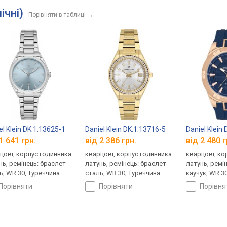
ічні)
Порівняти в таблиці
→
el Klein DK.1.13625-1
Daniel Klein DK.1.13716-5
Daniel Klein
1 641 грн.
від 2 386 грн.
від 2 480 г
цові, корпус годинника
кварцові, корпус годинника
кварцові, ко
нь, ремінець: браслет
латунь, ремінець: браслет
латунь, ремі
ь, WR 30, Туреччина
сталь, WR 30, Туреччина
каучук, WR 3
порівняти
порівняти
порівн