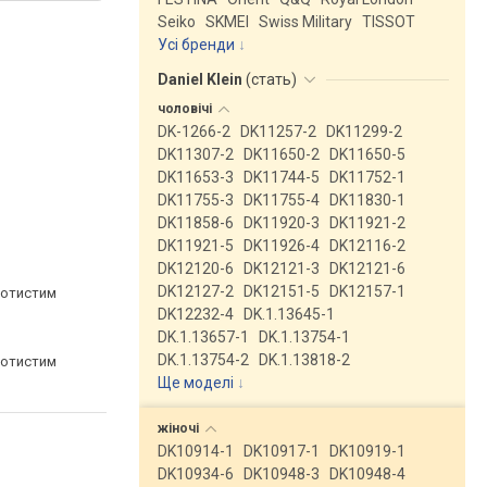
Seiko
SKMEI
Swiss Military
TISSOT
Усі бренди
Daniel Klein
(
стать
)
чоловічі
DK-1266-2
DK11257-2
DK11299-2
DK11307-2
DK11650-2
DK11650-5
DK11653-3
DK11744-5
DK11752-1
DK11755-3
DK11755-4
DK11830-1
DK11858-6
DK11920-3
DK11921-2
DK11921-5
DK11926-4
DK12116-2
DK12120-6
DK12121-3
DK12121-6
DK12127-2
DK12151-5
DK12157-1
лотистим
DK12232-4
DK.1.13645-1
DK.1.13657-1
DK.1.13754-1
DK.1.13754-2
DK.1.13818-2
лотистим
Ще моделі
↓
жіночі
DK10914-1
DK10917-1
DK10919-1
DK10934-6
DK10948-3
DK10948-4