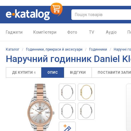
Гаджети
Комп'ютери
Фото
TV
Аудіо
П
Каталог
/
Годинники, прикраси й аксесуари
/
Годинники
/
Наручні г
Наручний годинник Daniel Kl
ДЕ КУПИТИ
ОПИС
ВІДГУКИ
ПОСТАВИТИ ЗАП
4