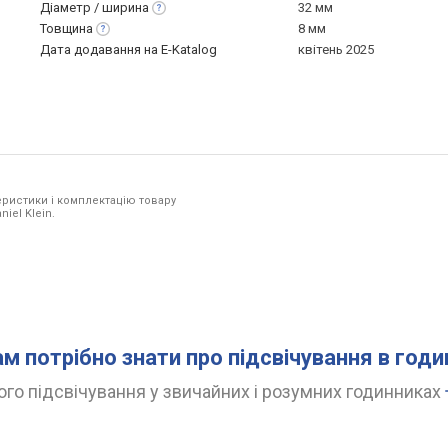
Діаметр /
ширина
32 мм
Товщина
8 мм
Дата додавання на E-Katalog
квітень 2025
ристики і комплектацію товару
iel Klein.
ам потрібно знати про підсвічування в год
го підсвічування у звичайних і розумних годинниках