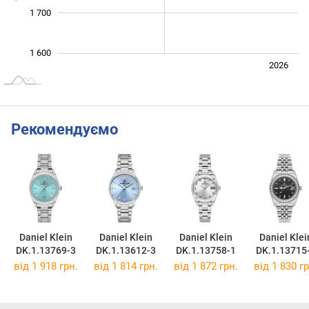
1 700
1 600
Лип.
2027
2025
2026
L
Рекомендуємо
Daniel Klein
Daniel Klein
Daniel Klein
Daniel Klei
DK.1.13769-3
DK.1.13612-3
DK.1.13758-1
DK.1.13715
від 1 918 грн.
від 1 814 грн.
від 1 872 грн.
від 1 830 гр