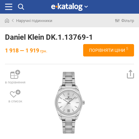
Наручні годинники
Фільтр
Шукали
раніше
Daniel Klein DK.1.13769-1
5
1 918 — 1 919
ПОРІВНЯТИ ЦІНИ
грн.
в порівняння
в список