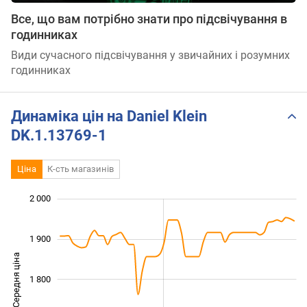
Все, що вам потрібно знати про підсвічування в
годинниках
Види сучасного підсвічування у звичайних і розумних
годинниках
Динаміка цін на Daniel Klein
DK.1.13769-1
Ціна
К-сть магазинів
 550
 650
 750
 100
 500
 400
2 000
1 900
Середня ціна
1 800
1 650