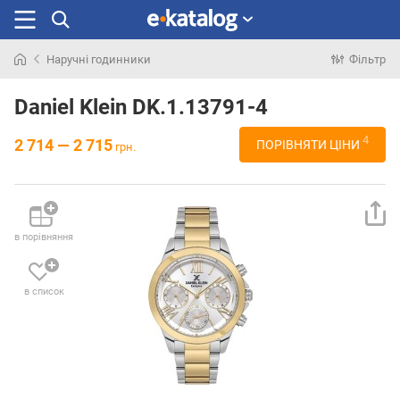
Наручні годинники
Фільтр
Шукали
раніше
Daniel Klein DK.1.13791-4
4
2 714 — 2 715
ПОРІВНЯТИ ЦІНИ
грн.
в порівняння
в список