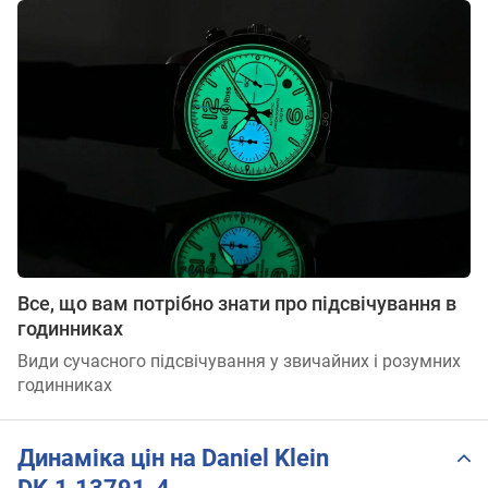
Все, що вам потрібно знати про підсвічування в
годинниках
Види сучасного підсвічування у звичайних і розумних
годинниках
Динаміка цін на Daniel Klein