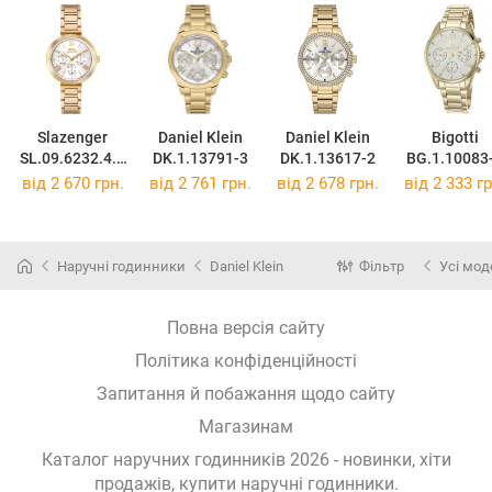
Slazenger
Daniel Klein
Daniel Klein
Bigotti
SL.09.6232.4.0
DK.1.13791-3
DK.1.13617-2
BG.1.10083
3
від 2 670 грн.
від 2 761 грн.
від 2 678 грн.
від 2 333 гр
Наручні годинники
Daniel Klein
Фільтр
Усі мод
Повна версія сайту
Політика конфіденційності
Запитання й побажання щодо сайту
Магазинам
Каталог наручних годинників 2026 - новинки, хіти
продажів,
купити наручні годинники
.