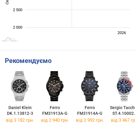
2 500
2 000
Лип.
2027
2025
2026
L
Рекомендуємо
Daniel Klein
Ferro
Ferro
Sergio Tacch
DK.1.13812-3
FM31913A-G
FM31914A-G
ST.4.10002
від 3 182 грн.
від 2 940 грн.
від 2 992 грн.
від 3 467 гр