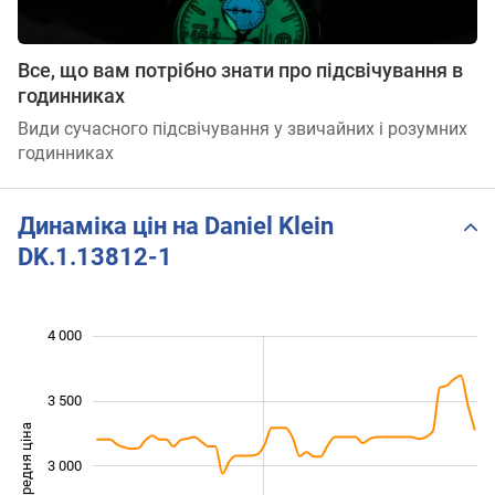
Все, що вам потрібно знати про підсвічування в
годинниках
Види сучасного підсвічування у звичайних і розумних
годинниках
Динаміка цін на Daniel Klein
DK.1.13812-1
 200
 400
 600
 500
 500
 000
4 000
3 500
Середня ціна
3 000
2 400