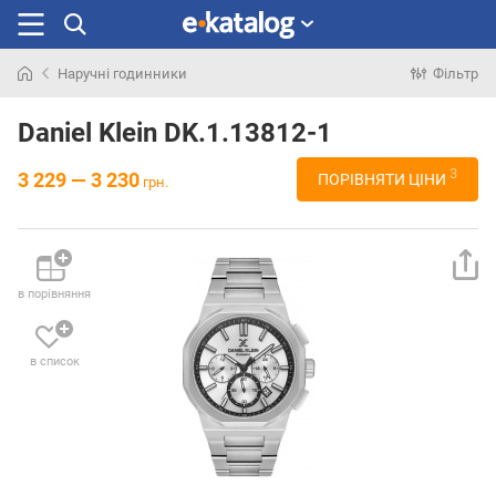
Наручні годинники
Фільтр
Шукали
раніше
Daniel Klein DK.1.13812-1
3
3 229 — 3 230
ПОРІВНЯТИ ЦІНИ
грн.
в порівняння
в список