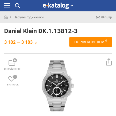
Наручні годинники
Фільтр
Шукали
раніше
Daniel Klein DK.1.13812-3
6
3 182 — 3 183
ПОРІВНЯТИ ЦІНИ
грн.
в порівняння
в список