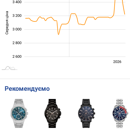
3 400
Середня ціна
3 200
2 600
3 000
2 800
2 600
Лип.
2027
2025
2026
L
Рекомендуємо