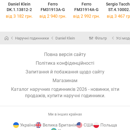
Daniel Klein
Ferro
Ferro
Sergio Tacch
DK.1.13812-2
FM31913A-G
FM31914A-G
ST.4.10002
від 3 182 грн.
від 2 940 грн.
від 2 992 грн.
від 3 467 гр
Наручні годинники
Daniel Klein
Фільтр
Усі мод
Повна версія сайту
Політика конфіденційності
Запитання й побажання щодо сайту
Магазинам
Каталог наручних годинників 2026 - новинки, хіти
продажів,
купити наручні годинники
.
Ми в інших країнах
Україна
Велика Британія
США
Польща