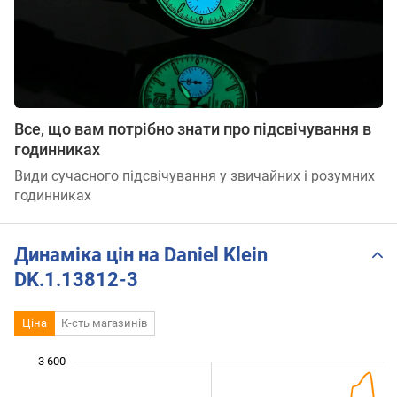
Все, що вам потрібно знати про підсвічування в
годинниках
Види сучасного підсвічування у звичайних і розумних
годинниках
Динаміка цін на Daniel Klein
DK.1.13812-3
Ціна
К-сть магазинів
3 600
 200
 400
 800