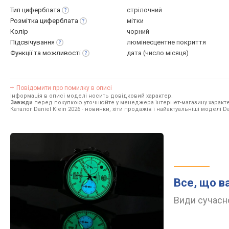
Тип
циферблата
стрілочний
Розмітка
циферблата
мітки
Колір
чорний
Підсвічування
люмінесцентне покриття
Функції та
можливості
дата (число місяця)
Повідомити про помилку в описі
Інформація в описі моделі носить довідковий характер.
Завжди
перед покупкою уточнюйте у менеджера інтернет-магазину характе
Каталог Daniel Klein 2026
- новинки, хіти продажів і найактуальніші моделі Dan
Все, що в
Види сучасно