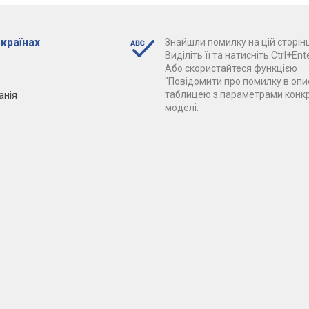
 країнах
Знайшли помилку на цій сторінц
Виділіть її та натисніть Ctrl+Ente
Або скористайтеся функцією
"Повідомити про помилку в опис
анія
таблицею з параметрами конк
моделі.