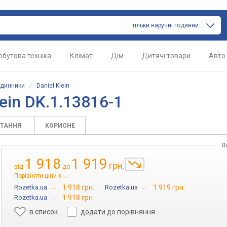
тільки наручні годинники
обутова техніка
Клімат
Дім
Дитячі товари
Авто
одинники
/
Daniel Klein
ein DK.1.13816-1
ИТАННЯ
КОРИСНЕ
Я
1 918
1 919
грн.
від
до
Порівняти ціни
→
3
Rozetka.ua
→
1 918 грн.
Rozetka.ua
→
1 919 грн.
Rozetka.ua
→
1 918 грн.
в список
додати до порівняння