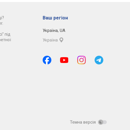
Ваш регіон
і?
r.
Україна
,
UA
і" під
ретної
Україна
Темна версія