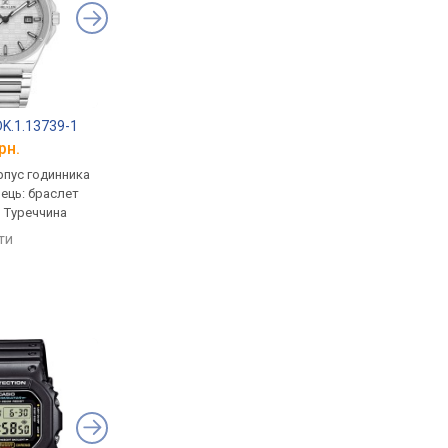
 DK.1.13739-1
Daniel Klein DK.1.13763-5
Daniel Klein DK.1.13
рн.
від 2 199 грн.
від 2 386 грн.
рпус годинника
кварцові, корпус годинника
кварцові, корпус го
нець: браслет
латунь, ремінець: браслет
латунь, ремінець: бр
, Туреччина
сталь, WR 30, Туреччина
сталь, WR 30, Туречч
яти
порівняти
порівняти