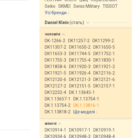
Seiko
SKMEI
Swiss Military
TISSOT
Усі бренди
Daniel Klein
(
стать
)
чоловічі
DK-1266-2
DK11257-2
DK11299-2
DK11307-2
DK11650-2
DK11650-5
DK11653-3
DK11744-5
DK11752-1
DK11755-3
DK11755-4
DK11830-1
DK11858-6
DK11920-3
DK11921-2
DK11921-5
DK11926-4
DK12116-2
DK12120-6
DK12121-3
DK12121-6
DK12127-2
DK12151-5
DK12157-1
DK12232-4
DK.1.13645-1
DK.1.13657-1
DK.1.13754-1
DK.1.13754-2
DK.1.13816-1
DK.1.13818-2
Ще моделі
↓
жіночі
DK10914-1
DK10917-1
DK10919-1
DK10934-6
DK10948-3
DK10948-4