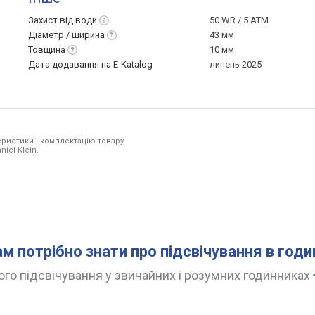
Захист від
води
50 WR / 5 ATM
Діаметр /
ширина
43 мм
Товщина
10 мм
Дата додавання на E-Katalog
липень 2025
ристики і комплектацію товару
iel Klein.
ам потрібно знати про підсвічування в год
го підсвічування у звичайних і розумних годинниках