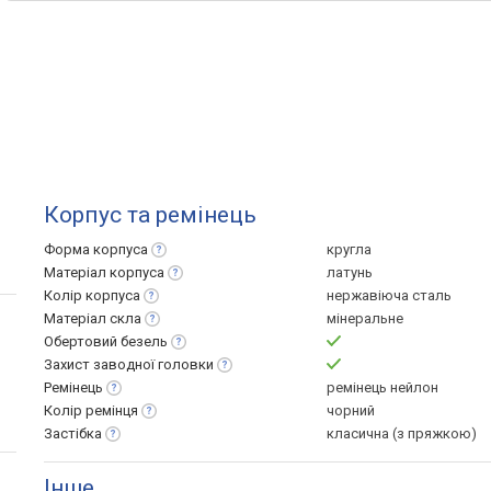
Корпус та ремінець
Форма
корпуса
кругла
Матеріал
корпуса
латунь
Колір
корпуса
нержавіюча сталь
Матеріал
скла
мінеральне
Обертовий
безель
Захист заводної
головки
Ремінець
ремінець нейлон
Колір
ремінця
чорний
Застібка
класична (з пряжкою)
Інше