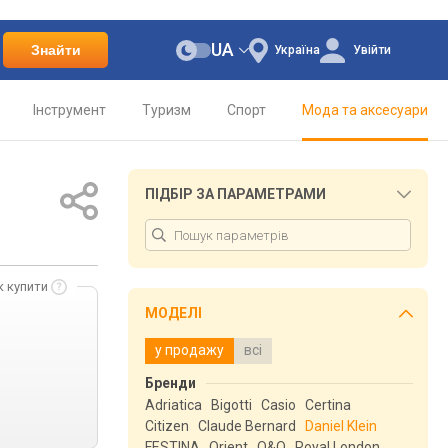
UA
Знайти
Україна
Увійти
Інструмент
Туризм
Спорт
Мода та аксесуари
ПІДБІР ЗА ПАРАМЕТРАМИ
к купити
МОДЕЛІ
у продажу
всі
Бренди
Adriatica
Bigotti
Casio
Certina
Citizen
Claude Bernard
Daniel Klein
FESTINA
Orient
Q&Q
Royal London