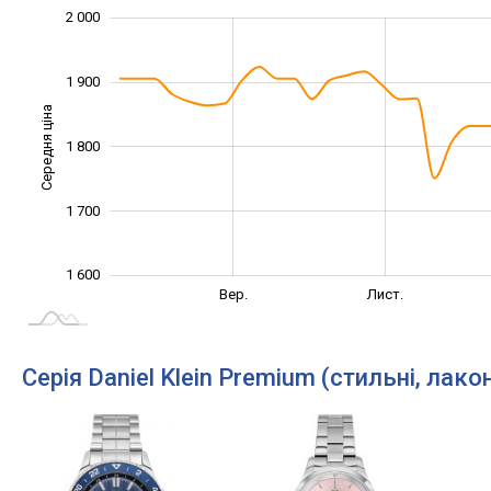
2 000
1 500
1 550
1 650
1 750
1 850
2 100
1 400
1 900
Середня ціна
1 800
1 600
1 700
1 600
Лип.
Вер.
Вер.
Лист.
L
Серія Daniel Klein Premium (стильні, лакон