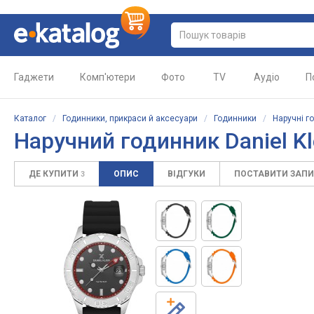
Гаджети
Комп'ютери
Фото
TV
Аудіо
П
Каталог
/
Годинники, прикраси й аксесуари
/
Годинники
/
Наручні г
Наручний годинник Daniel Kl
ДЕ КУПИТИ
ОПИС
ВІДГУКИ
ПОСТАВИТИ ЗАП
3