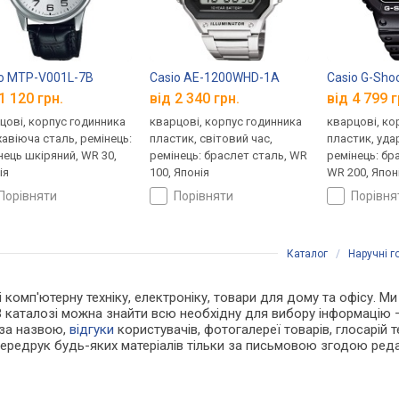
o MTP-V001L-7B
Casio AE-1200WHD-1A
Casio G-Sho
1 120 грн.
від 2 340 грн.
від 4 799 г
цові, корпус годинника
кварцові, корпус годинника
кварцові, ко
авіюча сталь, ремінець:
пластик, світовий час,
пластик, уда
нець шкіряний, WR 30,
ремінець: браслет сталь, WR
ремінець: бр
ія
100, Японія
WR 200, Япон
порівняти
порівняти
порівн
Каталог
/
Наручні 
і комп'ютерну техніку, електроніку, товари для дому та офісу. Ми
В каталозі можна знайти всю необхідну для вибору інформацію
 за назвою,
відгуки
користувачів, фотогалереї товарів, глосарій те
Передрук будь-яких матеріалів тільки за письмовою згодою реда