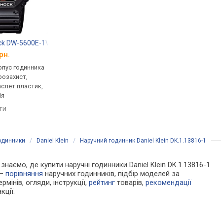
ck DW-5600E-1V
Casio G-Shock GW-7900-1
Casio A-168WA-1
рн.
від 6 799 грн.
від 1 970 грн.
рпус годинника
кварцові, корпус годинника
кварцові, корпус го
розахист,
пластик, ударозахист,
пластик, ремінець: б
аслет пластик,
сонячна батарея, фази
сталь, WR 30, Японія
ія
місяця, світовий час,
порівняти
ремінець: ремінець каучук,
яти
порівняти
WR 200, Японія
годинники
/
Daniel Klein
/
Наручний годинник Daniel Klein DK.1.13816-1
 знаємо, де купити наручні годинники Daniel Klein DK.1.13816-1
 —
порівняння
наручних годинників, підбір моделей за
рмінів, огляди, інструкції,
рейтинг
товарів,
рекомендації
кції.