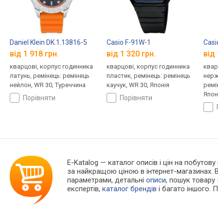
Daniel Klein DK.1.13816-5
Casio F-91W-1
Casi
від 1 918 грн.
від 1 320 грн.
від 
кварцові, корпус годинника
кварцові, корпус годинника
квар
латунь, ремінець: ремінець
пластик, ремінець: ремінець
нерж
нейлон, WR 30, Туреччина
каучук, WR 30, Японія
ремі
Япон
порівняти
порівняти
E-Katalog
— каталог описів і цін на побутову 
за найкращою ціною в інтернет-магазинах. 
параметрами, детальні
описи
, пошук товару
експертів,
каталог брендів
і багато іншого. 