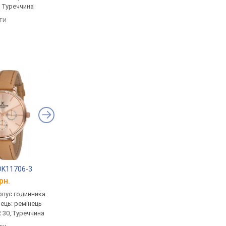
, Туреччина
сталь, WR 30, Туреччина
сталь, WR 30, Туречч
яти
порівняти
порівняти
 DK11706-3
Casio LTP-V002L-1A
Daniel Klein DK.1.13
рн.
від 1 130 грн.
від 1 598 грн.
рпус годинника
кварцові, корпус годинника
кварцові, корпус го
нець: ремінець
латунь, ремінець: ремінець
латунь, ремінець: ре
 30, Туреччина
шкіряний, WR 30, Японія
шкіряний, Туреччина