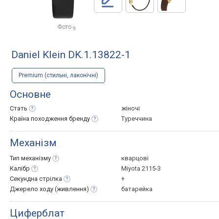
Фото
9
Daniel Klein DK.1.13822-1
Premium (стильні, лаконічні)
Основне
Стать
жіночі
Країна походження
бренду
Туреччина
Механізм
Тип
механізму
кварцові
Калібр
Miyota 2115-3
Секундна
стрілка
+
Джерело ходу
(живлення)
батарейка
Циферблат