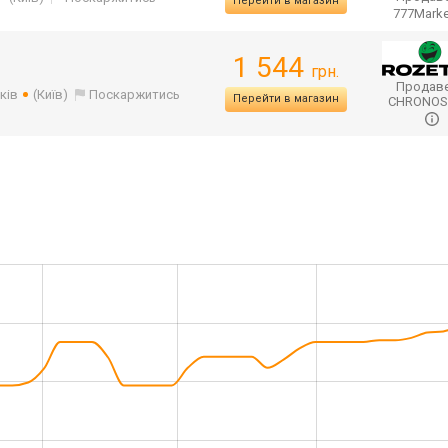
Перейти в магазин
777Mark
1 544
грн.
Продаве
ків
(Київ)
Поскаржитись
Перейти в магазин
CHRONO