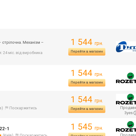
1 544
 – стрілочна. Механізм –
грн.
Перейти в магазин
я: 24 міс. від виробника
1 544
грн.
Перейти в магазин
1 544
грн.
Продаве
в)
Поскаржитись
Перейти в магазин
3yes
1 545
грн.
822-1
Продаве
(Київ)
Поскаржитись