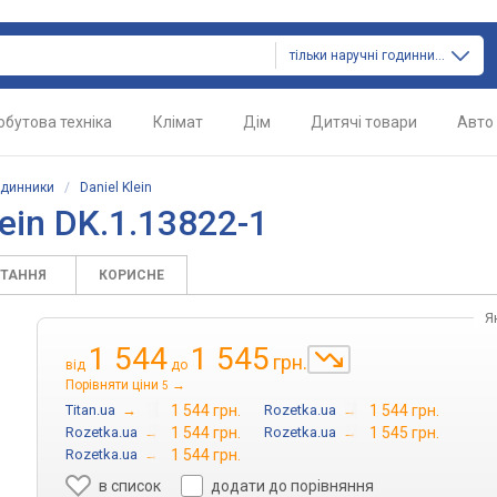
тільки наручні годинники
обутова техніка
Клімат
Дім
Дитячі товари
Авто
одинники
/
Daniel Klein
ein DK.1.13822-1
ИТАННЯ
КОРИСНЕ
Я
1 544
1 545
грн.
від
до
Порівняти ціни
→
5
Titan.ua
→
1 544 грн.
Rozetka.ua
→
1 544 грн.
Rozetka.ua
→
1 544 грн.
Rozetka.ua
→
1 545 грн.
Rozetka.ua
→
1 544 грн.
в список
додати до порівняння