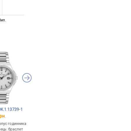
ип.
 DK.1.13739-1
Daniel Klein DK.1.13763-5
Daniel Klein DK.1.13
рн.
від 2 199 грн.
від 2 386 грн.
рпус годинника
кварцові, корпус годинника
кварцові, корпус го
нець: браслет
латунь, ремінець: браслет
латунь, ремінець: бр