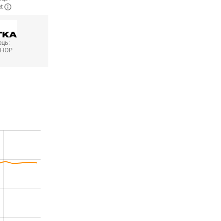
et
ць:
SHOP