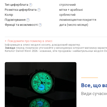
Тип
циферблата
стрілочний
Розмітка
циферблата
мітки + арабські
Колір
сріблястий
Підсвічування
люмінесцентне покриття
Функції та
можливості
дата (число місяця)
Повідомити про помилку в описі
Інформація в описі моделі носить довідковий характер.
Завжди
перед покупкою уточнюйте у менеджера інтернет-магазину характе
Каталог Daniel Klein 2026
- новинки, хіти продажів і найактуальніші моделі Dan
Все, що в
Види сучасно