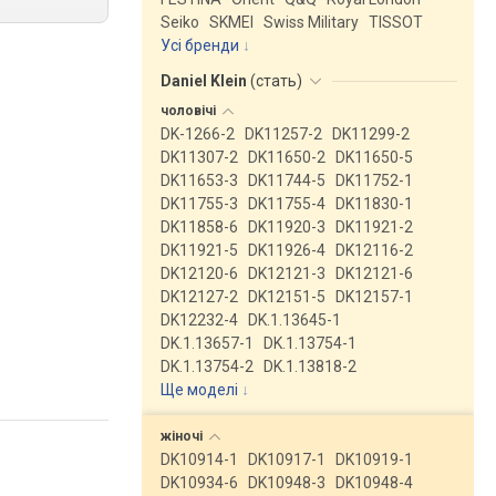
Seiko
SKMEI
Swiss Military
TISSOT
Усі бренди
Daniel Klein
(
стать
)
чоловічі
DK-1266-2
DK11257-2
DK11299-2
DK11307-2
DK11650-2
DK11650-5
DK11653-3
DK11744-5
DK11752-1
DK11755-3
DK11755-4
DK11830-1
DK11858-6
DK11920-3
DK11921-2
DK11921-5
DK11926-4
DK12116-2
DK12120-6
DK12121-3
DK12121-6
DK12127-2
DK12151-5
DK12157-1
DK12232-4
DK.1.13645-1
DK.1.13657-1
DK.1.13754-1
DK.1.13754-2
DK.1.13818-2
Ще моделі
↓
жіночі
DK10914-1
DK10917-1
DK10919-1
DK10934-6
DK10948-3
DK10948-4