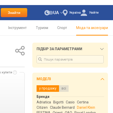
UA
Знайти
Україна
Увійти
Інструмент
Туризм
Спорт
Мода та аксесуари
ПІДБІР ЗА ПАРАМЕТРАМИ
к купити
МОДЕЛІ
у продажу
всі
Бренди
Adriatica
Bigotti
Casio
Certina
Citizen
Claude Bernard
Daniel Klein
FESTINA
Orient
Q&Q
Royal London