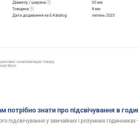
Діаметр /
ширина
30 мм
Товщина
8 мм
Дата додавання на E-Katalog
липень 2025
ристики і комплектацію товару
iel Klein.
ам потрібно знати про підсвічування в год
го підсвічування у звичайних і розумних годинниках