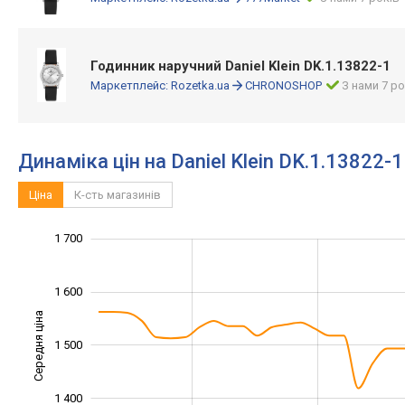
Годинник наручний Daniel Klein DK.1.13822-1
Маркетплейс:
Rozetka.ua
CHRONOSHOP
З нами 7 ро
Динаміка цін на Daniel Klein DK.1.13822-1
Ціна
К-сть магазинів
1 200
1 250
1 350
1 450
1 800
1 100
1 700
1 600
Середня ціна
1 500
1 300
1 400