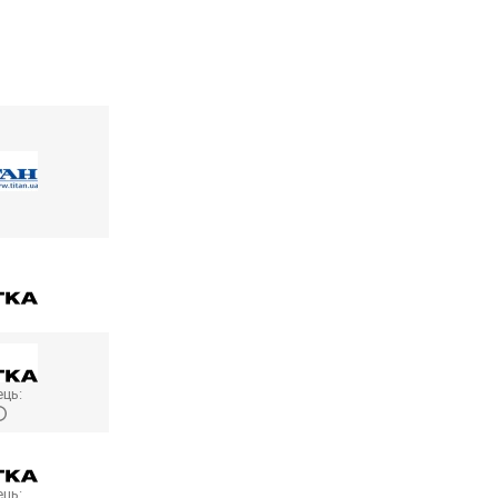
ць:
ць: