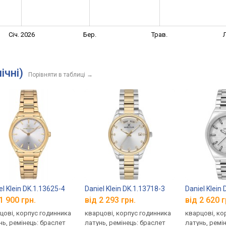
Січ. 2026
Бер.
Трав.
Л
ічні)
Порівняти в таблиці
→
el Klein DK.1.13625-4
Daniel Klein DK.1.13718-3
Daniel Klein
1 900 грн.
від 2 293 грн.
від 2 620 г
цові, корпус годинника
кварцові, корпус годинника
кварцові, ко
нь, ремінець: браслет
латунь, ремінець: браслет
латунь, ремі