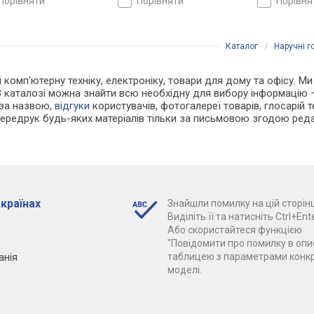
порівняти
порівняти
порівн
Каталог
/
Наручні 
і комп'ютерну техніку, електроніку, товари для дому та офісу. Ми
В каталозі можна знайти всю необхідну для вибору інформацію
 за назвою,
відгуки
користувачів, фотогалереї товарів, глосарій те
Передрук будь-яких матеріалів тільки за письмовою згодою реда
 країнах
Знайшли помилку на цій сторінц
Виділіть її та натисніть Ctrl+Ente
Або скористайтеся функцією
"Повідомити про помилку в опис
анія
таблицею з параметрами конк
моделі.