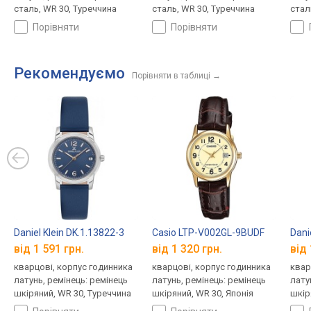
сталь, WR 30, Туреччина
сталь, WR 30, Туреччина
стал
порівняти
порівняти
Рекомендуємо
Порівняти в таблиці
→
Daniel Klein DK.1.13822-3
Casio LTP-V002GL-9BUDF
Dani
від 1 591 грн.
від 1 320 грн.
від 
кварцові, корпус годинника
кварцові, корпус годинника
квар
латунь, ремінець: ремінець
латунь, ремінець: ремінець
лату
шкіряний, WR 30, Туреччина
шкіряний, WR 30, Японія
шкір