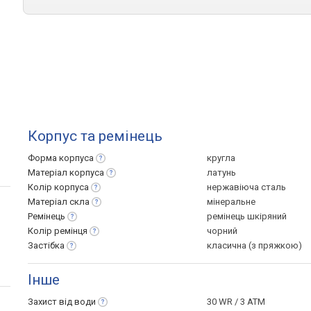
Корпус та ремінець
Форма
корпуса
кругла
Матеріал
корпуса
латунь
Колір
корпуса
нержавіюча сталь
Матеріал
скла
мінеральне
Ремінець
ремінець шкіряний
Колір
ремінця
чорний
Застібка
класична (з пряжкою)
Інше
Захист від
води
30 WR / 3 ATM