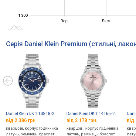
1 300
Лип.
Вер.
Вер.
Лист.
L
Серія Daniel Klein Premium (стильні, лакон
Daniel Klein DK.1.13818-2
Daniel Klein DK.1.14166-2
Dani
від 2 386 грн.
від 2 178 грн.
від 
кварцові, корпус годинника
кварцові, корпус годинника
квар
латунь, ремінець: браслет
латунь, ремінець: браслет
лату