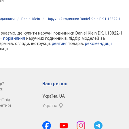
яти
порівняти
порівняти
годинники
/
Daniel Klein
/
Наручний годинник Daniel Klein DK.1.13822-1
 знаємо, де купити наручні годинники Daniel Klein DK.1.13822-1
 —
порівняння
наручних годинників, підбір моделей за
рмінів, огляди, інструкції,
рейтинг
товарів,
рекомендації
кції.
Ваш регіон
і?
r.
Україна
,
UA
і" під
ретної
Україна