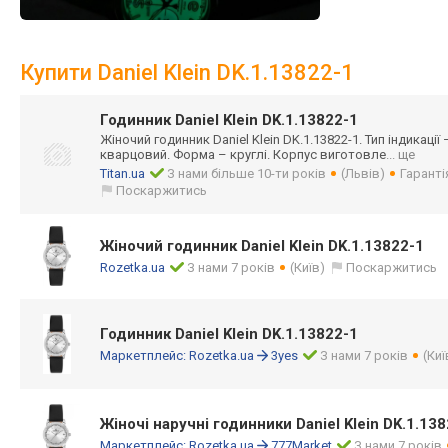
Купити Daniel Klein DK.1.13822-1
Годинник Daniel Klein DK.1.13822-1
Жіночий годинник Daniel Klein DK.1.13822-1. Тип індикації
кварцовий. Форма – круглі. Корпус виготовле
... ще
Titan.ua
З нами більше 10-ти років
(Львів)
Гаранті
Поскаржитись
Жіночий годинник Daniel Klein DK.1.13822-1
Rozetka.ua
З нами 7 років
(Київ)
Поскаржитись
Годинник Daniel Klein DK.1.13822-1
Маркетплейс:
Rozetka.ua
3yes
З нами 7 років
(Киї
Жіночі наручні годинники Daniel Klein DK.1.13
Маркетплейс:
Rozetka.ua
777Market
З нами 7 років