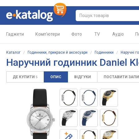
Гаджети
Комп'ютери
Фото
TV
Аудіо
П
Каталог
/
Годинники, прикраси й аксесуари
/
Годинники
/
Наручні г
Наручний годинник Daniel Kl
ДЕ КУПИТИ
ОПИС
ВІДГУКИ
ПОСТАВИТИ ЗАП
5