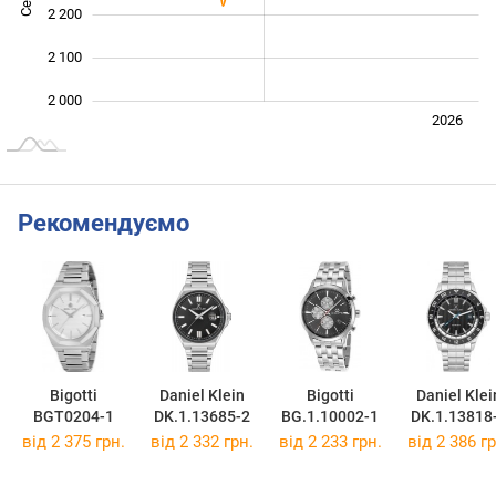
2 200
2 100
2 000
Лип.
2027
2025
2026
L
Рекомендуємо
Bigotti
Daniel Klein
Bigotti
Daniel Klei
BGT0204-1
DK.1.13685-2
BG.1.10002-1
DK.1.13818
від 2 375 грн.
від 2 332 грн.
від 2 233 грн.
від 2 386 гр