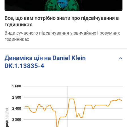
Все, що вам потрібно знати про підсвічування в
годинниках
Види сучасного підсвічування у звичайних і розумних
годинниках
Динаміка цін на Daniel Klein
DK.1.13835-4
2 600
 800
 900
 700
2 500
2 400
Середня ціна
2 300
2 000