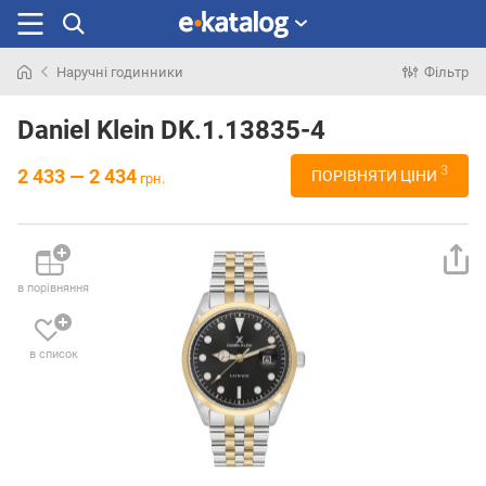
Наручні годинники
Фільтр
Шукали
раніше
Daniel Klein DK.1.13835-4
3
2 433 — 2 434
ПОРІВНЯТИ ЦІНИ
грн.
в порівняння
в список