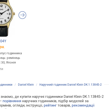
104Y
Q&Q BL62J103Y
Q&Q CA04J104Y
рн.
від 1 088 грн.
від 1 432 грн.
рпус годинника
кварцові, корпус годинника
кварцові, корпус го
нець: ремінець
латунь, ремінець: ремінець
латунь, ремінець: ре
 30, Японія
шкіряний, WR 30, Японія
шкіряний, WR 30, Япо
яти
порівняти
порівняти
годинники
/
Daniel Klein
/
Наручний годинник Daniel Klein DK.1.13845-2
 знаємо, де купити наручні годинники Daniel Klein DK.1.13845-2
 —
порівняння
наручних годинників, підбір моделей за
рмінів, огляди, інструкції,
рейтинг
товарів,
рекомендації