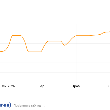
Січ. 2026
Бер.
Трав.
Л
ічні)
Порівняти в таблиці
→