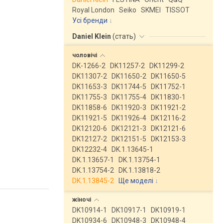
Royal London
Seiko
SKMEI
TISSOT
Усі бренди
Daniel Klein
(
стать
)
чоловічі
DK-1266-2
DK11257-2
DK11299-2
DK11307-2
DK11650-2
DK11650-5
DK11653-3
DK11744-5
DK11752-1
DK11755-3
DK11755-4
DK11830-1
DK11858-6
DK11920-3
DK11921-2
DK11921-5
DK11926-4
DK12116-2
DK12120-6
DK12121-3
DK12121-6
DK12127-2
DK12151-5
DK12153-3
DK12232-4
DK.1.13645-1
DK.1.13657-1
DK.1.13754-1
DK.1.13754-2
DK.1.13818-2
DK.1.13845-2
Ще моделі
↓
жіночі
DK10914-1
DK10917-1
DK10919-1
DK10934-6
DK10948-3
DK10948-4