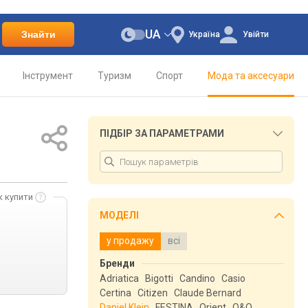
UA
Знайти
Україна
Увійти
Інструмент
Туризм
Спорт
Мода та аксесуари
ПІДБІР ЗА ПАРАМЕТРАМИ
к купити
МОДЕЛІ
у продажу
всі
Бренди
Adriatica
Bigotti
Candino
Casio
Certina
Citizen
Claude Bernard
Daniel Klein
FESTINA
Orient
Q&Q