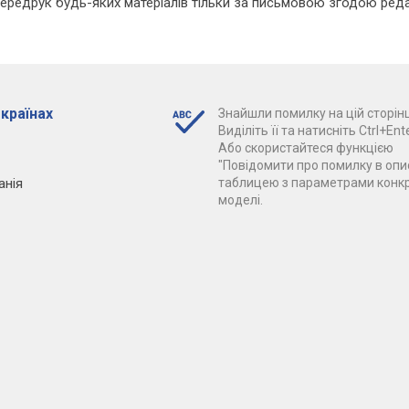
Передрук будь-яких матеріалів тільки за письмовою згодою реда
 країнах
Знайшли помилку на цій сторінц
Виділіть її та натисніть Ctrl+Ente
Або скористайтеся функцією
"Повідомити про помилку в опис
анія
таблицею з параметрами конк
моделі.