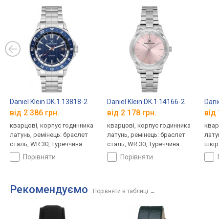
Daniel Klein DK.1.13818-2
Daniel Klein DK.1.14166-2
Dani
від 2 386 грн.
від 2 178 грн.
від 
кварцові, корпус годинника
кварцові, корпус годинника
квар
латунь, ремінець: браслет
латунь, ремінець: браслет
лату
сталь, WR 30, Туреччина
сталь, WR 30, Туреччина
шкір
порівняти
порівняти
Рекомендуємо
Порівняти в таблиці
→