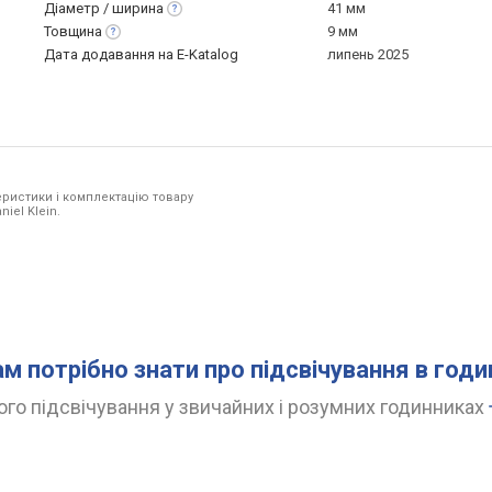
Діаметр /
ширина
41 мм
Товщина
9 мм
Дата додавання на E-Katalog
липень 2025
ристики і комплектацію товару
iel Klein.
ам потрібно знати про підсвічування в год
го підсвічування у звичайних і розумних годинниках