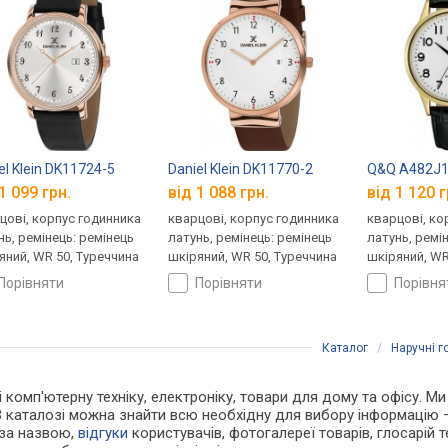
el Klein DK11724-5
Daniel Klein DK11770-2
Q&Q A482J
1 099 грн.
від 1 088 грн.
від 1 120 г
цові, корпус годинника
кварцові, корпус годинника
кварцові, ко
нь, ремінець: ремінець
латунь, ремінець: ремінець
латунь, ремі
яний, WR 50, Туреччина
шкіряний, WR 50, Туреччина
шкіряний, WR
порівняти
порівняти
порівн
Каталог
/
Наручні 
і комп'ютерну техніку, електроніку, товари для дому та офісу. Ми
В каталозі можна знайти всю необхідну для вибору інформацію
 за назвою,
відгуки
користувачів, фотогалереї товарів, глосарій те