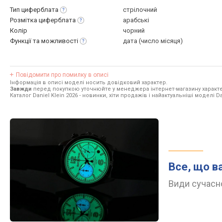
Тип
циферблата
стрілочний
Розмітка
циферблата
арабські
Колір
чорний
Функції та
можливості
дата (число місяця)
Повідомити про помилку в описі
Інформація в описі моделі носить довідковий характер.
Завжди
перед покупкою уточнюйте у менеджера інтернет-магазину характе
Каталог Daniel Klein 2026
- новинки, хіти продажів і найактуальніші моделі Dan
Все, що в
Види сучасно