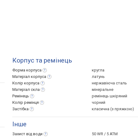
Корпус та ремінець
Форма
корпуса
кругла
Матеріал
корпуса
латунь
Колір
корпуса
нержавіюча сталь
Матеріал
скла
мінеральне
Ремінець
ремінець шкіряний
Колір
ремінця
чорний
Застібка
класична (з пряжкою)
Інше
Захист від
води
50 WR / 5 ATM