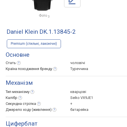
Фото
3
Daniel Klein DK.1.13845-2
Premium (стильні, лаконічні)
Основне
Стать
чоловічі
Країна походження
бренду
Туреччина
Механізм
Тип
механізму
кварцові
Калібр
Seiko VX9JE1
Секундна
стрілка
+
Джерело ходу
(живлення)
батарейка
Циферблат