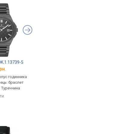
 DK.1.13739-5
Daniel Klein DK.1.13824-1
Daniel Klein DK.1.13
рн.
від 1 825 грн.
від 1 918 грн.
рпус годинника
кварцові, корпус годинника
кварцові, корпус го
нець: браслет
латунь, ремінець: браслет
латунь, ремінець: бр
, Туреччина
сталь, WR 30, Туреччина
сталь, WR 30, Туречч
яти
порівняти
порівняти