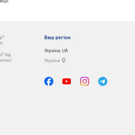
кції.
Ваш регіон
і?
r.
Україна
,
UA
і" під
ретної
Україна