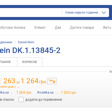
тільки наручні годинники
обутова техніка
Клімат
Дім
Дитячі товари
Авто
одинники
/
Daniel Klein
ein DK.1.13845-2
ИТАННЯ
КОРИСНЕ
Я
1 263
1 264
грн.
до
няти ціни
→
2
tka.ua
→
1 264 грн.
Rozetka.ua
→
1 263 грн.
в список
додати до порівняння