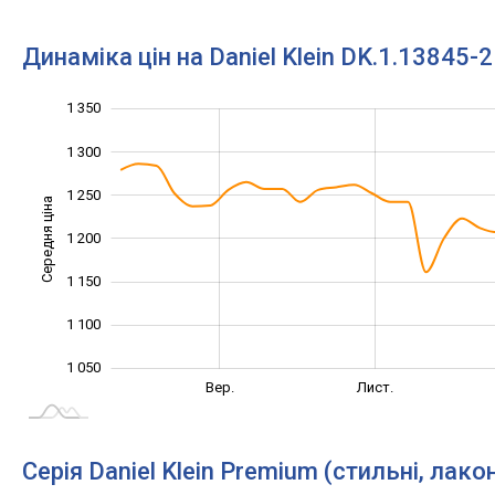
Динаміка цін на Daniel Klein DK.1.13845-2
1 350
1 000
1 400
950
1 300
1 250
Середня ціна
1 200
1 050
1 150
1 100
1 050
Лип.
Вер.
Вер.
Лист.
L
Серія Daniel Klein Premium (стильні, лакон