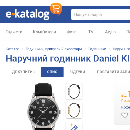
Гаджети
Комп'ютери
Фото
TV
Аудіо
П
Каталог
/
Годинники, прикраси й аксесуари
/
Годинники
/
Наручні г
Наручний годинник Daniel Kl
ДЕ КУПИТИ
ОПИС
ВІДГУКИ
ПОСТАВИТИ ЗАП
2
від
Порів
Roze