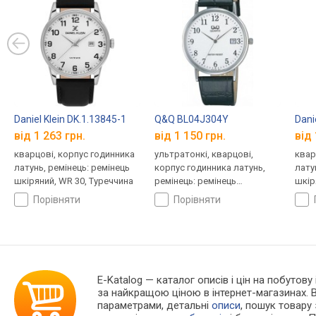
Daniel Klein DK.1.13845-1
Q&Q BL04J304Y
Dani
від 1 263 грн.
від 1 150 грн.
від 
кварцові, корпус годинника
ультратонкі, кварцові,
квар
латунь, ремінець: ремінець
корпус годинника латунь,
лату
шкіряний, WR 30, Туреччина
ремінець: ремінець
шкір
шкіряний, WR 30, Японія
порівняти
порівняти
E-Katalog
— каталог описів і цін на побутову 
за найкращою ціною в інтернет-магазинах. 
параметрами, детальні
описи
, пошук товару