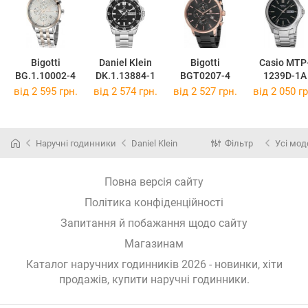
Bigotti
Daniel Klein
Bigotti
Casio MTP
BG.1.10002-4
DK.1.13884-1
BGT0207-4
1239D-1A
від 2 595 грн.
від 2 574 грн.
від 2 527 грн.
від 2 050 гр
Наручні годинники
Daniel Klein
Фільтр
Усі мод
Повна версія сайту
Політика конфіденційності
Запитання й побажання щодо сайту
Магазинам
Каталог наручних годинників 2026 - новинки, хіти
продажів,
купити наручні годинники
.