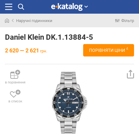
Наручні годинники
Фільтр
Шукали
раніше
Daniel Klein DK.1.13884-5
4
2 620 — 2 621
ПОРІВНЯТИ ЦІНИ
грн.
в порівняння
в список