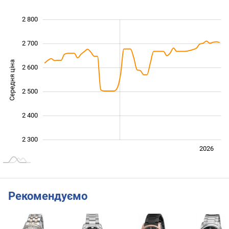
 250
 350
 450
 900
 200
 100
2 800
2 700
Середня ціна
2 600
2 350
2 500
2 400
2 300
Лип.
2027
2025
2026
L
Рекомендуємо