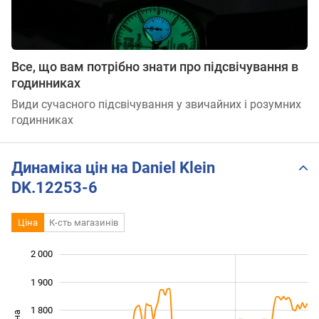
Все, що вам потрібно знати про підсвічування в
годинниках
Види сучасного підсвічування у звичайних і розумних
годинниках
Динаміка цін на Daniel Klein
DK.12253-6
Ціна
К-сть магазинів
2 000
 200
 300
 100
1 900
1 800