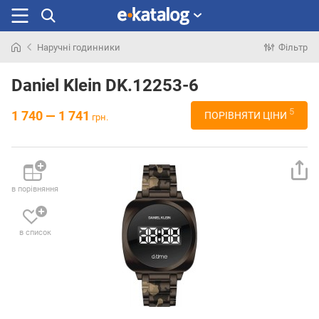
Наручні годинники
Фільтр
Шукали
раніше
Daniel Klein DK.12253-6
5
1 740 — 1 741
ПОРІВНЯТИ ЦІНИ
грн.
в порівняння
в список