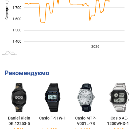
Середня ціна
1 700
1 400
1 600
1 500
1 400
2024
2025
2028
2026
L
Рекомендуємо
Daniel Klein
Casio F-91W-1
Casio MTP-
Casio AE-
DK.12253-5
V001L-7B
1200WHD-1