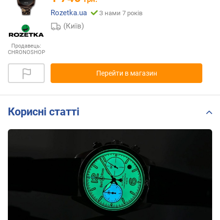
Rozetka.ua
З нами 7 років
(Київ)
Продавець:
CHRONOSHOP
Перейти в магазин
Корисні статті