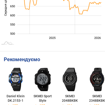
Середня ціна
650
500
600
550
500
2024
2027
2025
2026
L
Рекомендуємо
Daniel Klein
SKMEI Sport
SKMEI
SKMEI
DK.2153-1
Style
2048BKBK
2348BKBK