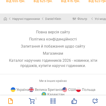
від 655 грн.
від 625 грн.
від 416 грн.
від 623 грн
Наручні годинники
Daniel Klein
Фільтр
Усі мод
Повна версія сайту
Політика конфіденційності
Запитання й побажання щодо сайту
Магазинам
Каталог наручних годинників 2026 - новинки, хіти
продажів,
купити наручні годинники
.
Ми в інших країнах
Україна
Велика Британія
США
Польща
Казахстан
5
E-