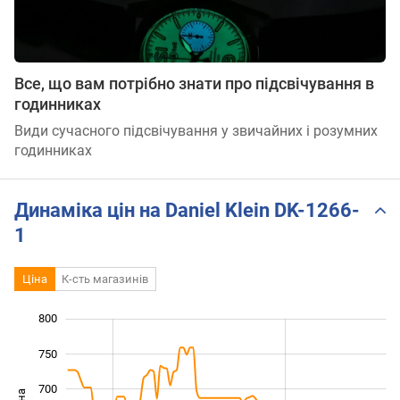
Все, що вам потрібно знати про підсвічування в
годинниках
Види сучасного підсвічування у звичайних і розумних
годинниках
Динаміка цін на Daniel Klein DK-1266-
1
Ціна
К-сть магазинів
800
400
450
850
750
700