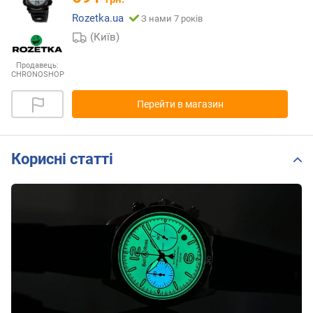
Rozetka.ua
З нами 7 років
(Київ)
Продавець:
CHRONOSHOP
Перейти в магазин
Корисні статті