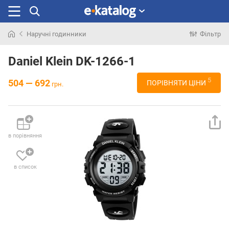
Наручні годинники
Фільтр
Шукали
раніше
Daniel Klein DK-1266-1
5
504 — 692
ПОРІВНЯТИ ЦІНИ
грн.
в порівняння
в список