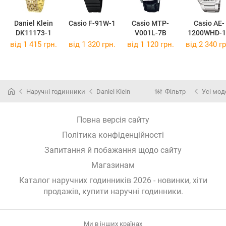
Daniel Klein
Casio F-91W-1
Casio MTP-
Casio AE-
DK11173-1
V001L-7B
1200WHD-1
від 1 415 грн.
від 1 320 грн.
від 1 120 грн.
від 2 340 гр
Наручні годинники
Daniel Klein
Фільтр
Усі мод
Повна версія сайту
Політика конфіденційності
Запитання й побажання щодо сайту
Магазинам
Каталог наручних годинників 2026 - новинки, хіти
продажів,
купити наручні годинники
.
Ми в інших країнах