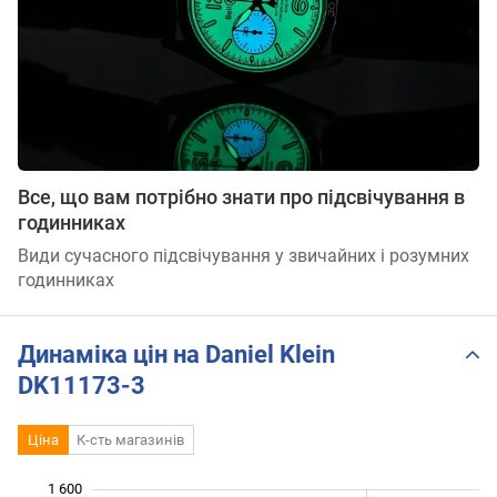
Все, що вам потрібно знати про підсвічування в
годинниках
Види сучасного підсвічування у звичайних і розумних
годинниках
Динаміка цін на Daniel Klein
DK11173-3
Ціна
К-сть магазинів
 050
 150
 250
 700
 000
900
1 600