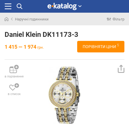
Наручні годинники
Фільтр
Шукали
раніше
Daniel Klein DK11173-3
5
1 415 — 1 974
ПОРІВНЯТИ ЦІНИ
грн.
в порівняння
в список