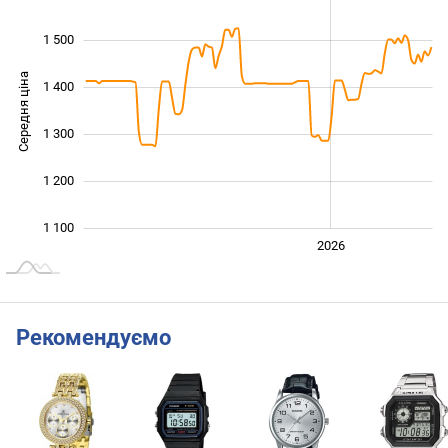
1 500
Середня ціна
1 400
1 150
1 300
1 200
1 100
2024
2025
2028
2026
L
Рекомендуємо