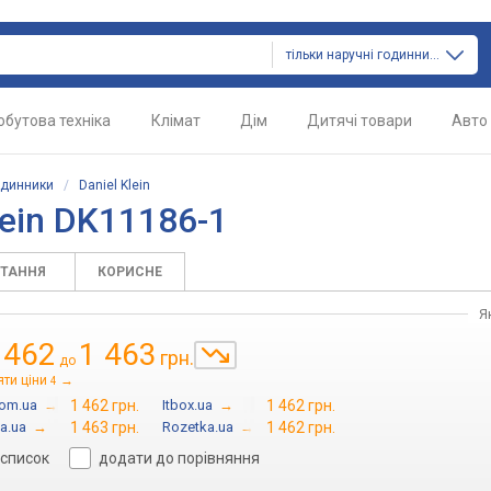
тільки наручні годинники
обутова техніка
Клімат
Дім
Дитячі товари
Авто
одинники
/
Daniel Klein
lein DK11186-1
ИТАННЯ
КОРИСНЕ
Я
 462
1 463
грн.
до
яти ціни
→
4
com.ua
→
1 462 грн.
Itbox.ua
→
1 462 грн.
a.ua
→
1 463 грн.
Rozetka.ua
→
1 462 грн.
 список
додати до порівняння