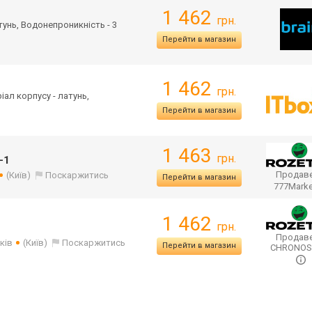
1 462
грн.
атунь, Водонепроникність - 3
Перейти в магазин
1 462
грн.
ріал корпусу - латунь,
Перейти в магазин
1 463
грн.
-1
Продаве
(Київ)
Поскаржитись
Перейти в магазин
777Mark
1 462
грн.
Продаве
ків
(Київ)
Поскаржитись
Перейти в магазин
CHRONO