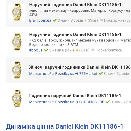
Наручний годинник Daniel Klein DK11186-1
жіночі, Тип механізму - кварцовий, Матеріал корпусу - л
АТМ
Brain.com.ua
З нами 8 років
(Київ)
Поскаржитись
Наручний годинник Daniel Klein DK11186-1
+ 62 балів ITbox, жіночі, Тип механізму - кварцовий, Мате
Водонепроникність - 3 АТМ
Itbox.ua
З нами 8 років
(Київ)
Поскаржитись
Жіночі наручні годинники Daniel Klein DK11186
Маркетплейс:
Rozetka.ua
777Market
З нами 7 років
Годинник наручний Daniel Klein DK11186-1
Маркетплейс:
Rozetka.ua
CHRONOSHOP
З нами 7 ро
Динаміка цін на Daniel Klein DK11186-1