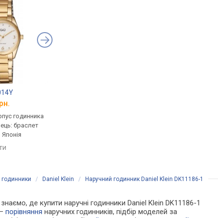
014Y
Q&Q QB89J002Y
Daniel Klein DK1187
рн.
від 1 447 грн.
від 1 474 грн.
рпус годинника
кварцові, корпус годинника
кварцові, корпус го
нець: браслет
латунь, ремінець: браслет
латунь, ремінець: бр
, Японія
сталь, WR 30, Японія
сталь, WR 30, Туречч
яти
порівняти
порівняти
і годинники
/
Daniel Klein
/
Наручний годинник Daniel Klein DK11186-1
 знаємо, де купити наручні годинники Daniel Klein DK11186-1
 —
порівняння
наручних годинників, підбір моделей за