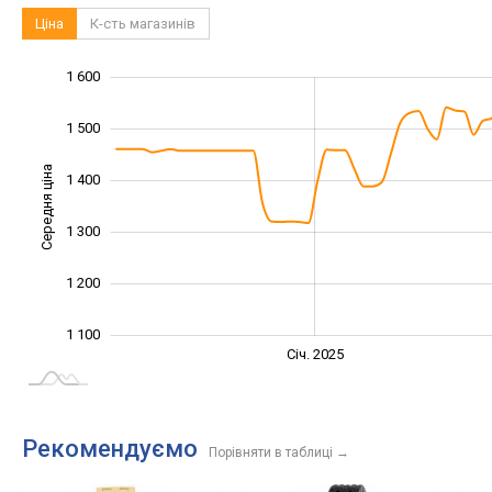
Ціна
К-сть магазинів
1 600
1 000
1 700
900
1 500
Середня ціна
1 400
1 100
1 300
1 200
1 100
Січ. 2027
Лип.
Січ. 2025
L
Рекомендуємо
Порівняти в таблиці
→