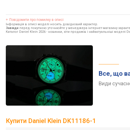
Повідомити про помилку в описі
Інформація в описі моделі носить довідковий характер.
Завжди
перед покупкою уточнюйте у менеджера інтернет-магазину характе
Каталог Daniel Klein 2026
- новинки, хіти продажів і найактуальніші моделі Dan
Все, що в
Види сучасно
Купити Daniel Klein DK11186-1