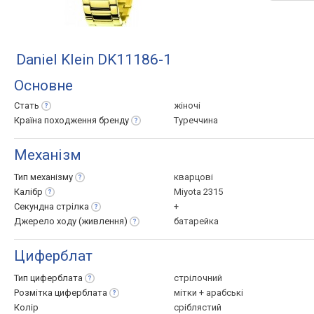
Daniel Klein DK11186-1
Основне
Стать
жіночі
Країна походження
бренду
Туреччина
Механізм
Тип
механізму
кварцові
Калібр
Miyota 2315
Секундна
стрілка
+
Джерело ходу
(живлення)
батарейка
Циферблат
Тип
циферблата
стрілочний
Розмітка
циферблата
мітки + арабські
Колір
сріблястий