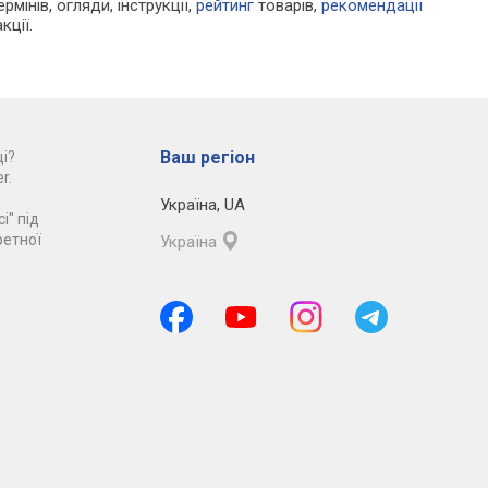
рмінів, огляди, інструкції,
рейтинг
товарів,
рекомендації
кції.
Ваш регіон
і?
r.
Україна
,
UA
і" під
ретної
Україна