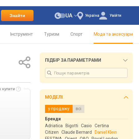
UA
Знайти
Україна
Увійти
Інструмент
Туризм
Спорт
Мода та аксесуари
ПІДБІР ЗА ПАРАМЕТРАМИ
к купити
МОДЕЛІ
у продажу
всі
Бренди
Adriatica
Bigotti
Casio
Certina
Citizen
Claude Bernard
Daniel Klein
FESTINA
Orient
Q&Q
Royal London