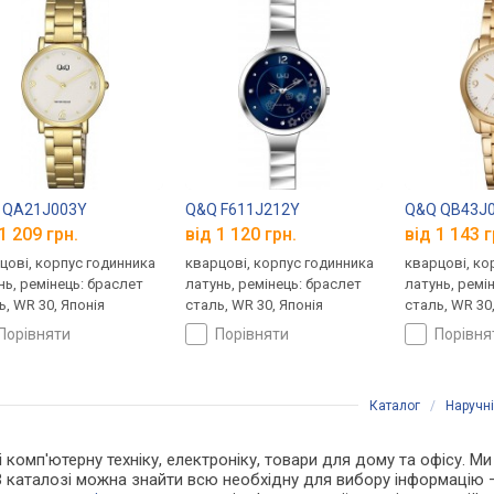
 QA21J003Y
Q&Q F611J212Y
Q&Q QB43J
1 209 грн.
від 1 120 грн.
від 1 143 г
цові, корпус годинника
кварцові, корпус годинника
кварцові, ко
нь, ремінець: браслет
латунь, ремінець: браслет
латунь, ремі
ь, WR 30, Японія
сталь, WR 30, Японія
сталь, WR 30
порівняти
порівняти
порівн
Каталог
/
Наручн
і комп'ютерну техніку, електроніку, товари для дому та офісу. Ми
В каталозі можна знайти всю необхідну для вибору інформацію