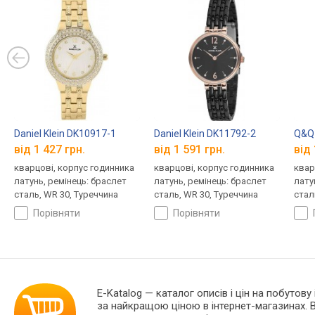
Daniel Klein DK10917-1
Daniel Klein DK11792-2
Q&Q
від 1 427 грн.
від 1 591 грн.
від 
кварцові, корпус годинника
кварцові, корпус годинника
квар
латунь, ремінець: браслет
латунь, ремінець: браслет
лату
сталь, WR 30, Туреччина
сталь, WR 30, Туреччина
стал
порівняти
порівняти
E-Katalog
— каталог описів і цін на побутову 
за найкращою ціною в інтернет-магазинах. 