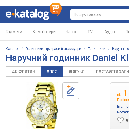
Гаджети
Комп'ютери
Фото
TV
Аудіо
П
Каталог
/
Годинники, прикраси й аксесуари
/
Годинники
/
Наручні г
Наручний годинник Daniel K
ДЕ КУПИТИ
ОПИС
ВІДГУКИ
ПОСТАВИТИ ЗАП
4
1
від
Порівн
Brain.
Rozetk
в