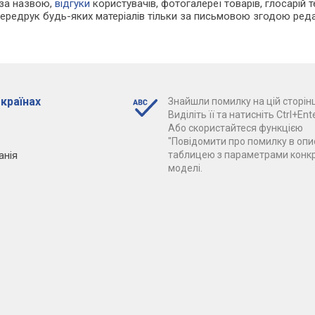
 за назвою,
відгуки
користувачів, фотогалереї товарів, глосарій те
Передрук будь-яких матеріалів тільки за письмовою згодою реда
 країнах
Знайшли помилку на цій сторінц
Виділіть її та натисніть Ctrl+Ente
Або скористайтеся функцією
"Повідомити про помилку в опис
анія
таблицею з параметрами конк
моделі.