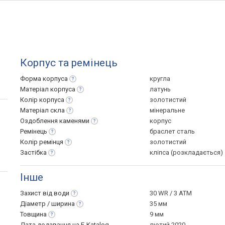
Корпус та ремінець
Форма
корпуса
кругла
Матеріал
корпуса
латунь
Колір
корпуса
золотистий
Матеріал
скла
мінеральне
Оздоблення
каменями
корпус
Ремінець
браслет сталь
Колір
ремінця
золотистий
Застібка
кліпса (розкладається)
Інше
Захист від
води
30 WR / 3 ATM
Діаметр /
ширина
35 мм
Товщина
9 мм
Дата додавання на E-Katalog
лютий 2020