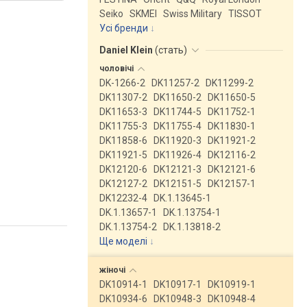
Seiko
SKMEI
Swiss Military
TISSOT
Усі бренди
Daniel Klein
(
стать
)
чоловічі
DK-1266-2
DK11257-2
DK11299-2
DK11307-2
DK11650-2
DK11650-5
DK11653-3
DK11744-5
DK11752-1
DK11755-3
DK11755-4
DK11830-1
DK11858-6
DK11920-3
DK11921-2
DK11921-5
DK11926-4
DK12116-2
DK12120-6
DK12121-3
DK12121-6
DK12127-2
DK12151-5
DK12157-1
DK12232-4
DK.1.13645-1
DK.1.13657-1
DK.1.13754-1
DK.1.13754-2
DK.1.13818-2
Ще моделі
↓
жіночі
DK10914-1
DK10917-1
DK10919-1
DK10934-6
DK10948-3
DK10948-4