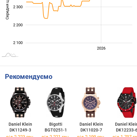
Середня ціна
2 300
2 100
2 200
2 100
2024
2025
2028
2026
L
Рекомендуємо
Daniel Klein
Bigotti
Daniel Klein
Daniel Klei
DK11249-3
BGT0251-1
DK11020-7
DK12233-