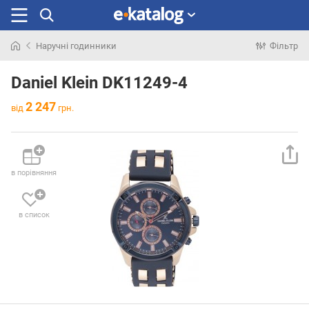
Наручні годинники
Фільтр
Шукали
раніше
Daniel Klein DK11249-4
2 247
від
грн.
в порівняння
в список