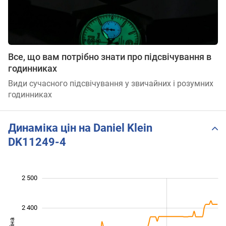
Все, що вам потрібно знати про підсвічування в
годинниках
Види сучасного підсвічування у звичайних і розумних
годинниках
Динаміка цін на Daniel Klein
DK11249-4
 000
 050
 150
 250
 600
 900
2 500
2 400