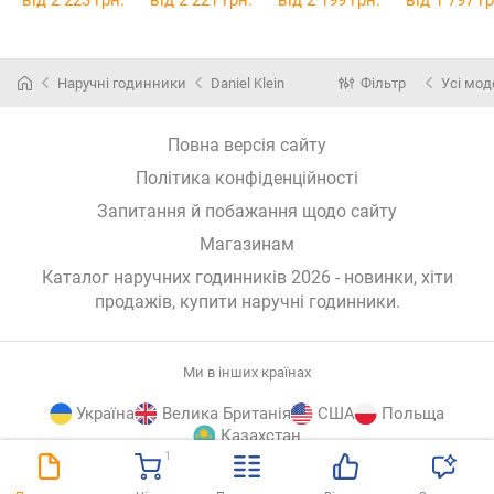
від 2 223 грн.
від 2 221 грн.
від 2 199 грн.
від 1 797 гр
Наручні годинники
Daniel Klein
Фільтр
Усі мод
Повна версія сайту
Політика конфіденційності
Запитання й побажання щодо сайту
Магазинам
Каталог наручних годинників 2026 - новинки, хіти
продажів,
купити наручні годинники
.
Ми в інших країнах
Україна
Велика Британія
США
Польща
Казахстан
1
E-