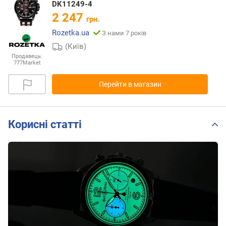
DK11249-4
2 247
грн.
Rozetka.ua
З нами 7 років
(Київ)
Продавець:
777Market
Перейти в магазин
Корисні статті