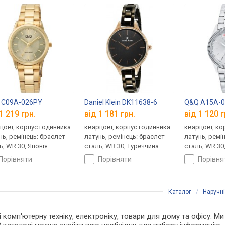
 C09A-026PY
Daniel Klein DK11638-6
Q&Q A15A-
1 219 грн.
від 1 181 грн.
від 1 120 г
цові, корпус годинника
кварцові, корпус годинника
кварцові, ко
нь, ремінець: браслет
латунь, ремінець: браслет
латунь, ремі
ь, WR 30, Японія
сталь, WR 30, Туреччина
сталь, WR 30
порівняти
порівняти
порівн
Каталог
/
Наручн
і комп'ютерну техніку, електроніку, товари для дому та офісу. Ми