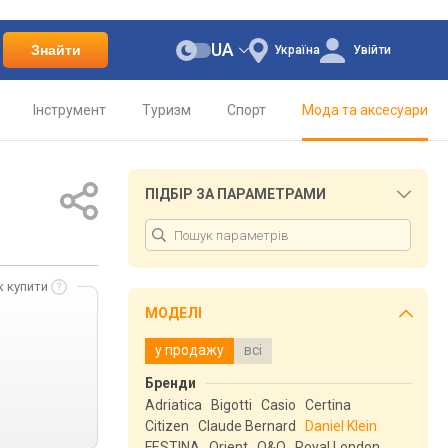
UA
Знайти
Україна
Увійти
Інструмент
Туризм
Спорт
Мода та аксесуари
ПІДБІР ЗА ПАРАМЕТРАМИ
к купити
МОДЕЛІ
у продажу
всі
Бренди
Adriatica
Bigotti
Casio
Certina
Citizen
Claude Bernard
Daniel Klein
FESTINA
Orient
Q&Q
Royal London