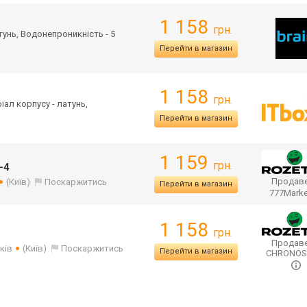
1 158
грн.
атунь, Водонепроникність - 5
Перейти в магазин
1 158
грн.
ріал корпусу - латунь,
Перейти в магазин
1 159
грн.
-4
Продаве
(Київ)
Поскаржитись
Перейти в магазин
777Mark
1 158
грн.
Продаве
ків
(Київ)
Поскаржитись
Перейти в магазин
CHRONO