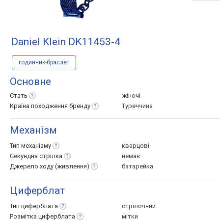
Daniel Klein DK11453-4
годинник-браслет
Основне
Стать
жіночі
Країна походження
бренду
Туреччина
Механізм
Тип
механізму
кварцові
Секундна
стрілка
немає
Джерело ходу
(живлення)
батарейка
Циферблат
Тип
циферблата
стрілочний
Розмітка
циферблата
мітки