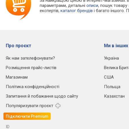
за найкращою ціною в інтернет-магазинах. 
параметрами, детальні
описи
, пошук товару
експертів,
каталог брендів
і багато іншого. 
Про проєкт
Ми в інших
Як нам зателефонувати?
Україна
Розміщення прайс-листів
Велика Брит
Магазинам
США
Політика конфіденційності
Польща
Запитання й побажання щодо сайту
Казахстан
Популяризувати проєкт
Підключити Premium
ID