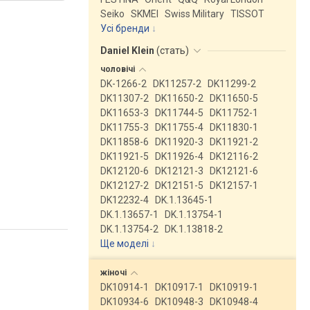
Seiko
SKMEI
Swiss Military
TISSOT
Усі бренди
Daniel Klein
(
стать
)
чоловічі
DK-1266-2
DK11257-2
DK11299-2
DK11307-2
DK11650-2
DK11650-5
DK11653-3
DK11744-5
DK11752-1
DK11755-3
DK11755-4
DK11830-1
DK11858-6
DK11920-3
DK11921-2
DK11921-5
DK11926-4
DK12116-2
DK12120-6
DK12121-3
DK12121-6
DK12127-2
DK12151-5
DK12157-1
DK12232-4
DK.1.13645-1
DK.1.13657-1
DK.1.13754-1
DK.1.13754-2
DK.1.13818-2
Ще моделі
↓
жіночі
DK10914-1
DK10917-1
DK10919-1
DK10934-6
DK10948-3
DK10948-4