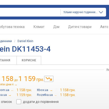
тільки наручні годинники
обутова техніка
Клімат
Дім
Дитячі товари
Авто
одинники
/
Daniel Klein
lein DK11453-4
ИТАННЯ
КОРИСНЕ
Я
 158
1 159
грн.
до
яти ціни
→
4
.com.ua
→
1 158 грн.
Itbox.ua
→
1 158 грн.
ka.ua
→
1 159 грн.
Rozetka.ua
→
1 158 грн.
в список
додати до порівняння