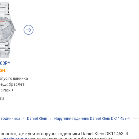
003PY
Q&Q Q945J402Y
Q&Q Q969J001Y
рн.
від 1 102 грн.
від 1 032 грн.
рпус годинника
кварцові, корпус годинника
кварцові, корпус го
нець: браслет
латунь, ремінець: браслет
латунь, ремінець: бр
, Японія
сталь, WR 30, Японія
сталь, WR 30, Японія
яти
порівняти
порівняти
і годинники
/
Daniel Klein
/
Наручний годинник Daniel Klein DK11453-4
 знаємо, де купити наручні годинники Daniel Klein DK11453-4