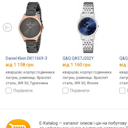
Daniel Klein DK11669-3
Q&Q QA57J202Y
Q&Q
від 1 158 грн.
від 1 160 грн.
від 
кварцові, корпус годинника
кварцові, корпус годинника
квар
латунь, ремінець: браслет
латунь, ремінець: браслет
лату
сталь, WR 30, Туреччина
сталь, WR 30, Японія
стал
порівняти
порівняти
E-Katalog
— каталог описів і цін на побутову 