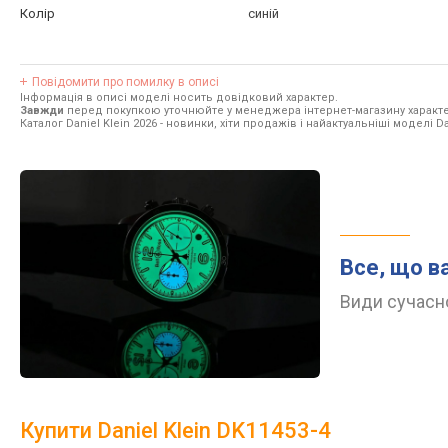
Колір
синій
Повідомити про помилку в описі
Інформація в описі моделі носить довідковий характер.
Завжди
перед покупкою уточнюйте у менеджера інтернет-магазину характе
Каталог Daniel Klein 2026
- новинки, хіти продажів і найактуальніші моделі Dan
Все, що в
Види сучасно
Купити Daniel Klein DK11453-4