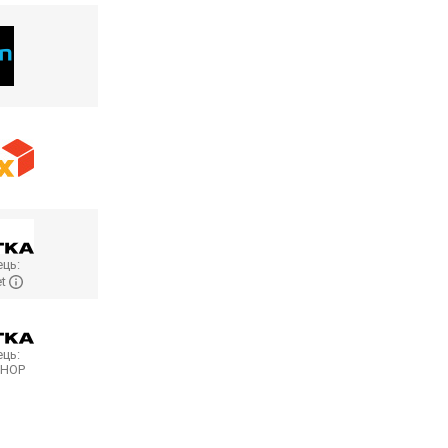
ць:
et
ць:
SHOP