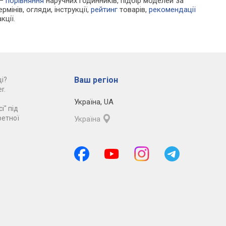
 —
порівняння
наручних годинників, підбір моделей за
рмінів, огляди, інструкції,
рейтинг
товарів,
рекомендації
кції.
Ваш регіон
і?
r.
Україна
,
UA
і" під
ретної
Україна