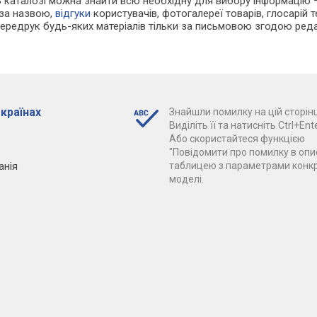
В каталозі можна знайти всю необхідну для вибору інформацію
 за назвою,
відгуки
користувачів, фотогалереї товарів, глосарій те
Передрук будь-яких матеріалів тільки за письмовою згодою реда
 країнах
Знайшли помилку на цій сторінц
Виділіть її та натисніть Ctrl+Ente
Або скористайтеся функцією
"Повідомити про помилку в опис
анія
таблицею з параметрами конк
моделі.