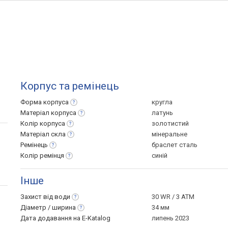
Корпус та ремінець
Форма
корпуса
кругла
Матеріал
корпуса
латунь
Колір
корпуса
золотистий
Матеріал
скла
мінеральне
Ремінець
браслет сталь
Колір
ремінця
синій
Інше
Захист від
води
30 WR / 3 ATM
Діаметр /
ширина
34 мм
Дата додавання на E-Katalog
липень 2023