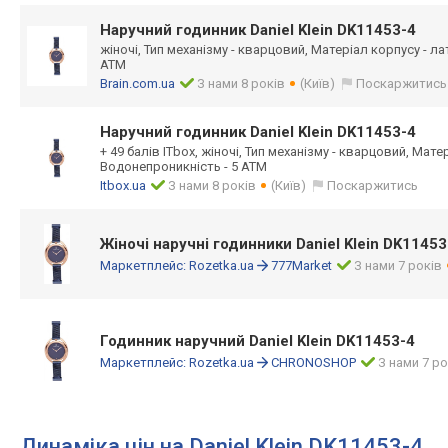
Наручний годинник Daniel Klein DK11453-4
жіночі, Тип механізму - кварцовий, Матеріал корпусу - л
ATM
Brain.com.ua
З нами 8 років
(Київ)
Поскаржитись
Наручний годинник Daniel Klein DK11453-4
+ 49 балів ITbox, жіночі, Тип механізму - кварцовий, Мате
Водонепроникність - 5 ATM
Itbox.ua
З нами 8 років
(Київ)
Поскаржитись
Жіночі наручні годинники Daniel Klein DK11453
Маркетплейс:
Rozetka.ua
777Market
З нами 7 років
Годинник наручний Daniel Klein DK11453-4
Маркетплейс:
Rozetka.ua
CHRONOSHOP
З нами 7 ро
Динаміка цін на Daniel Klein DK11453-4