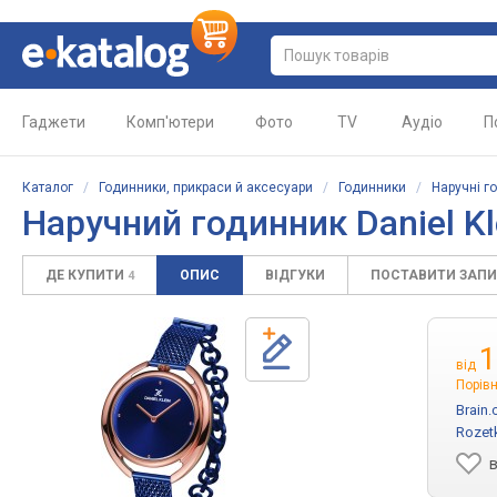
Гаджети
Комп'ютери
Фото
TV
Аудіо
П
Каталог
/
Годинники, прикраси й аксесуари
/
Годинники
/
Наручні г
Наручний годинник Daniel K
ДЕ КУПИТИ
ОПИС
ВІДГУКИ
ПОСТАВИТИ ЗАП
4
1
від
Порівн
Brain
Rozet