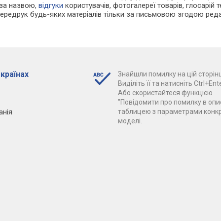
 за назвою,
відгуки
користувачів, фотогалереї товарів, глосарій те
Передрук будь-яких матеріалів тільки за письмовою згодою реда
 країнах
Знайшли помилку на цій сторінц
Виділіть її та натисніть Ctrl+Ente
Або скористайтеся функцією
"Повідомити про помилку в опис
анія
таблицею з параметрами конк
моделі.