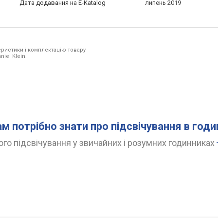
Дата додавання на E-Katalog
липень 2019
ристики і комплектацію товару
iel Klein.
ам потрібно знати про підсвічування в год
го підсвічування у звичайних і розумних годинниках