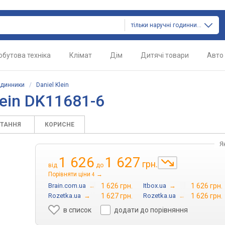
тільки наручні годинники
обутова техніка
Клімат
Дім
Дитячі товари
Авто
одинники
/
Daniel Klein
lein DK11681-6
ИТАННЯ
КОРИСНЕ
Я
1 626
1 627
грн.
від
до
Порівняти ціни
→
4
Brain.com.ua
→
1 626 грн.
Itbox.ua
→
1 626 грн.
Rozetka.ua
→
1 627 грн.
Rozetka.ua
→
1 626 грн.
в список
додати до порівняння