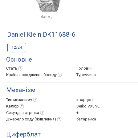
Фото
4
Daniel Klein DK11688-6
12/24
Основне
Стать
чоловічі
Країна походження
бренду
Туреччина
Механізм
Тип
механізму
кварцові
Калібр
Seiko VX3NE
Секундна
стрілка
+
Джерело ходу
(живлення)
батарейка
Циферблат