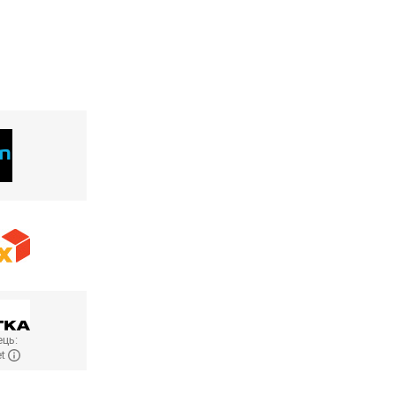
ць:
et