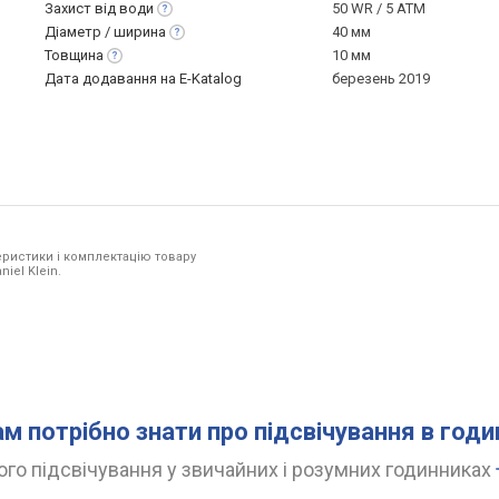
Захист від
води
50 WR / 5 ATM
Діаметр /
ширина
40 мм
Товщина
10 мм
Дата додавання на E-Katalog
березень 2019
ристики і комплектацію товару
iel Klein.
ам потрібно знати про підсвічування в год
го підсвічування у звичайних і розумних годинниках