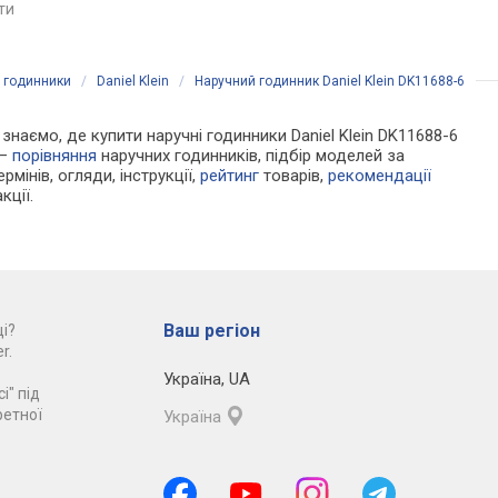
яти
порівняти
і годинники
/
Daniel Klein
/
Наручний годинник Daniel Klein DK11688-6
 знаємо, де купити наручні годинники Daniel Klein DK11688-6
 —
порівняння
наручних годинників, підбір моделей за
рмінів, огляди, інструкції,
рейтинг
товарів,
рекомендації
кції.
Ваш регіон
і?
r.
Україна
,
UA
і" під
ретної
Україна