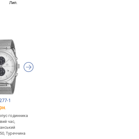
Лип.
0277-1
Daniel Klein DK11750-1
Slazenger SL.09.606
рн.
від 1 743 грн.
від 2 223 грн.
рпус годинника
кварцові, корпус годинника
кварцові, корпус го
вий час,
латунь, ремінець: міланський
латунь, світовий час,
ланський
браслет, WR 50, Туреччина
ремінець: міланський
50, Туреччина
браслет, Велика Бри
порівняти