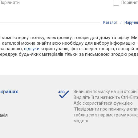
порівняти
порівн
Каталог
/
Наручн
і комп'ютерну техніку, електроніку, товари для дому та офісу. Ми
В каталозі можна знайти всю необхідну для вибору інформацію
 за назвою,
відгуки
користувачів, фотогалереї товарів, глосарій те
Передрук будь-яких матеріалів тільки за письмовою згодою реда
 країнах
Знайшли помилку на цій сторінц
Виділіть її та натисніть Ctrl+Ente
Або скористайтеся функцією
"Повідомити про помилку в опис
анія
таблицею з параметрами конк
моделі.