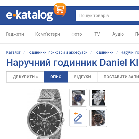
Гаджети
Комп'ютери
Фото
TV
Аудіо
П
Каталог
/
Годинники, прикраси й аксесуари
/
Годинники
/
Наручні г
Наручний годинник Daniel K
ДЕ КУПИТИ
ОПИС
ВІДГУКИ
ПОСТАВИТИ ЗАП
4