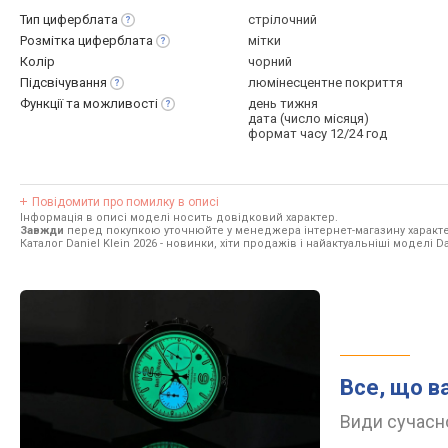
Тип
циферблата
стрілочний
Розмітка
циферблата
мітки
Колір
чорний
Підсвічування
люмінесцентне покриття
Функції та
можливості
день тижня
дата (число місяця)
формат часу 12/24 год
Повідомити про помилку в описі
Інформація в описі моделі носить довідковий характер.
Завжди
перед покупкою уточнюйте у менеджера інтернет-магазину характе
Каталог Daniel Klein 2026
- новинки, хіти продажів і найактуальніші моделі Dan
Все, що в
Види сучасно