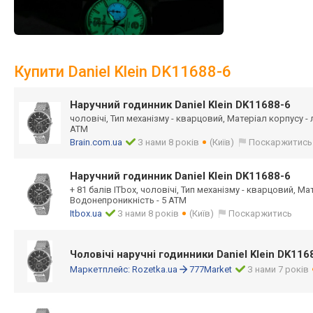
Купити Daniel Klein DK11688-6
Наручний годинник Daniel Klein DK11688-6
чоловічі, Тип механізму - кварцовий, Матеріал корпусу -
ATM
Brain.com.ua
З нами 8 років
(Київ)
Поскаржитись
Наручний годинник Daniel Klein DK11688-6
+ 81 балів ITbox, чоловічі, Тип механізму - кварцовий, Ма
Водонепроникність - 5 ATM
Itbox.ua
З нами 8 років
(Київ)
Поскаржитись
Чоловічі наручні годинники Daniel Klein DK116
Маркетплейс:
Rozetka.ua
777Market
З нами 7 років