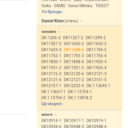
Seiko
SKMEI
Swiss Military
TISSOT
Усі бренди
Daniel Klein
(
стать
)
чоловічі
DK-1266-2
DK11257-2
DK11299-2
DK11307-2
DK11650-2
DK11650-5
DK11653-3
DK11688-6
DK11744-5
DK11752-1
DK11755-3
DK11755-4
DK11830-1
DK11858-6
DK11920-3
DK11921-2
DK11921-5
DK11926-4
DK12116-2
DK12120-6
DK12121-3
DK12121-6
DK12127-2
DK12151-5
DK12157-1
DK12232-4
DK.1.13645-1
DK.1.13657-1
DK.1.13754-1
DK.1.13754-2
DK.1.13818-2
Ще моделі
↓
жіночі
DK10914-1
DK10917-1
DK10919-1
DK10934-6
DK10948-3
DK10948-4