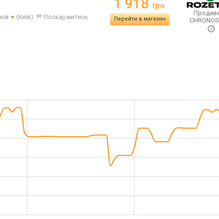
1 918
грн.
Продаве
ків
(Київ)
Поскаржитись
Перейти в магазин
CHRONO