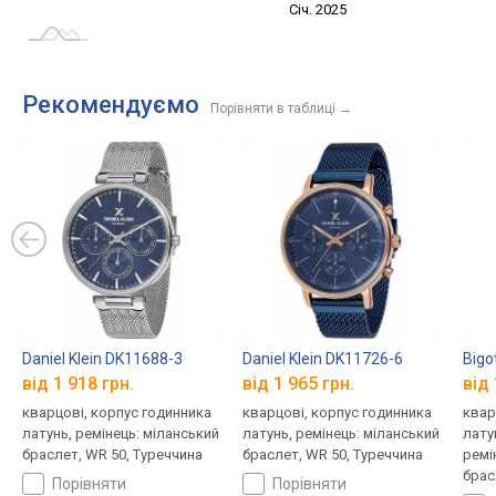
Січ. 2027
Лип.
Січ. 2025
L
Рекомендуємо
Порівняти в таблиці
→
Daniel Klein DK11688-3
Daniel Klein DK11726-6
Bigo
від 1 918 грн.
від 1 965 грн.
від 
кварцові, корпус годинника
кварцові, корпус годинника
квар
латунь, ремінець: міланський
латунь, ремінець: міланський
лату
браслет, WR 50, Туреччина
браслет, WR 50, Туреччина
ремі
брас
порівняти
порівняти