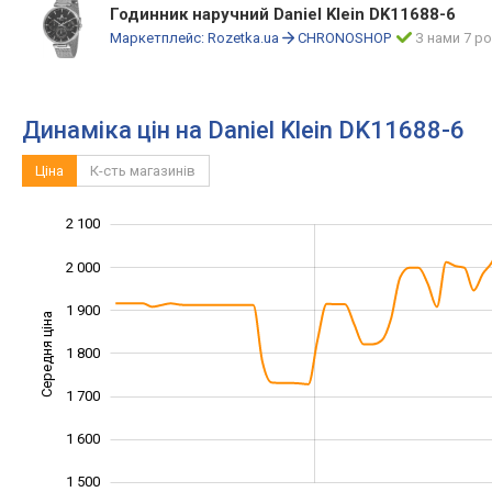
Годинник наручний Daniel Klein DK11688-6
Маркетплейс:
Rozetka.ua
CHRONOSHOP
З нами 7 ро
Динаміка цін на Daniel Klein DK11688-6
Ціна
К-сть магазинів
2 100
1 300
1 400
2 200
2 000
1 900
Середня ціна
1 800
1 500
1 700
1 600
1 500