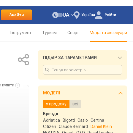
UA
Знайти
Україна
Увійти
Інструмент
Туризм
Спорт
Мода та аксесуари
ПІДБІР ЗА ПАРАМЕТРАМИ
к купити
МОДЕЛІ
у продажу
всі
Бренди
Adriatica
Bigotti
Casio
Certina
Citizen
Claude Bernard
Daniel Klein
FESTINA
Orient
Q&Q
Royal London