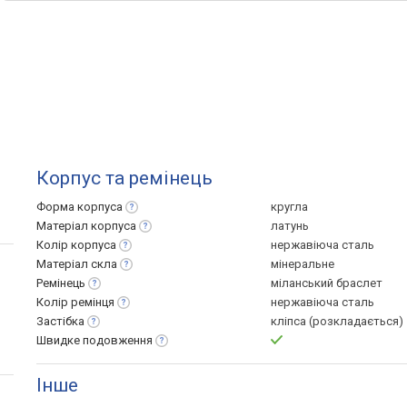
Корпус та ремінець
Форма
корпуса
кругла
Матеріал
корпуса
латунь
Колір
корпуса
нержавіюча сталь
Матеріал
скла
мінеральне
Ремінець
міланський браслет
Колір
ремінця
нержавіюча сталь
Застібка
кліпса (розкладається)
Швидке
подовження
Інше