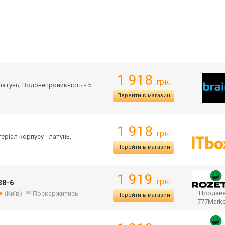
1 918
грн.
 латунь, Водонепроникність - 5
Перейти в магазин
1 918
грн.
теріал корпусу - латунь,
Перейти в магазин
1 919
грн.
88-6
Продаве
(Київ)
Поскаржитись
Перейти в магазин
777Mark