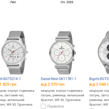
Лип.
Січ. 2026
tti BGT0214-1
Daniel Klein DK11781-1
Bigotti BGT
1 825 грн.
від 2 070 грн.
від 2 046 г
цові, корпус годинника
кварцові, корпус годинника
кварцові, ко
нь, світовий час,
латунь, ремінець: міланський
латунь, світо
нець: міланський
браслет, WR 50, Туреччина
ремінець: мі
лет, WR 50, Туреччина
браслет, WR 
порівняти