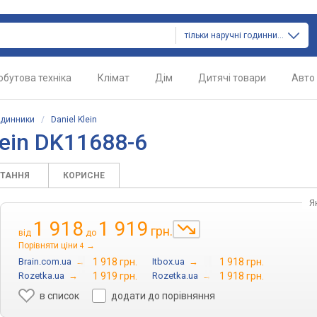
тільки наручні годинники
обутова техніка
Клімат
Дім
Дитячі товари
Авто
одинники
/
Daniel Klein
lein DK11688-6
ИТАННЯ
КОРИСНЕ
Я
1 918
1 919
грн.
від
до
Порівняти ціни
→
4
Brain.com.ua
→
1 918 грн.
Itbox.ua
→
1 918 грн.
Rozetka.ua
→
1 919 грн.
Rozetka.ua
→
1 918 грн.
в список
додати до порівняння