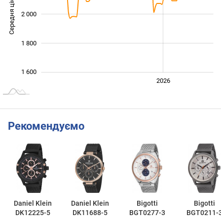
Середня ціна
2 000
1 700
1 800
1 600
2024
2025
2028
2026
L
Рекомендуємо
Daniel Klein
Daniel Klein
Bigotti
Bigotti
DK12225-5
DK11688-5
BGT0277-3
BGT0211-