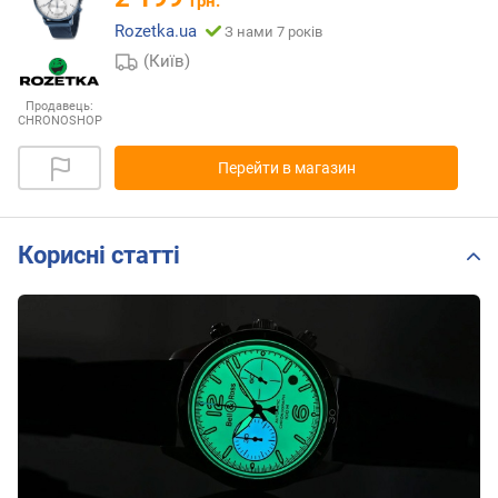
грн.
Rozetka.ua
З нами 7 років
(Київ)
Продавець:
CHRONOSHOP
Перейти в магазин
Корисні статті