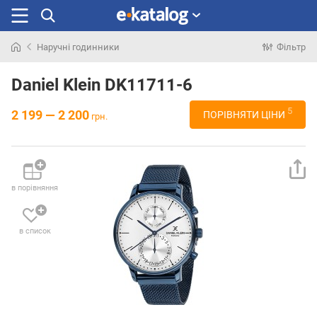
Наручні годинники
Фільтр
Шукали
раніше
Daniel Klein DK11711-6
5
2 199 — 2 200
ПОРІВНЯТИ ЦІНИ
грн.
в порівняння
в список