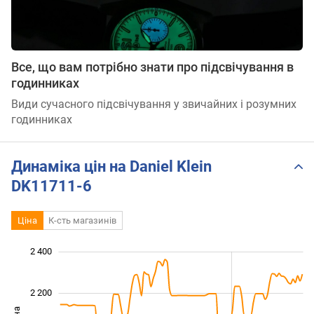
Все, що вам потрібно знати про підсвічування в
годинниках
Види сучасного підсвічування у звичайних і розумних
годинниках
Динаміка цін на Daniel Klein
DK11711-6
Ціна
К-сть магазинів
 500
 700
 900
 600
 400
 200
2 400
2 200