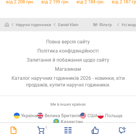
від 2 208 грн.
від 2 199 грн.
від 2 184 грн.
від 2 187 гр
Наручні годинники
Daniel Klein
Фільтр
Усі мод
Повна версія сайту
Політика конфіденційності
Запитання й побажання щодо сайту
Магазинам
Каталог наручних годинників 2026 - новинки, хіти
продажів,
купити наручні годинники
.
Ми в інших країнах
Україна
Велика Британія
США
Польща
Казахстан
5
E-