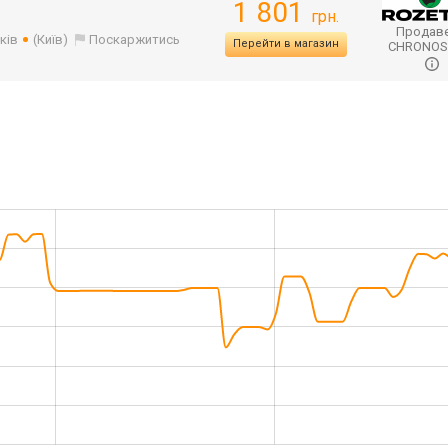
1 801
грн.
Продаве
ків
(Київ)
Поскаржитись
Перейти в магазин
CHRONO