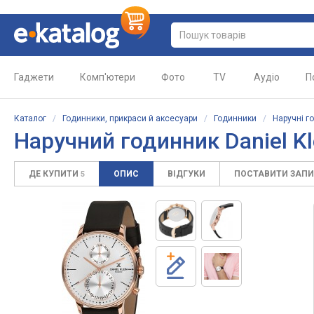
Гаджети
Комп'ютери
Фото
TV
Аудіо
П
Каталог
/
Годинники, прикраси й аксесуари
/
Годинники
/
Наручні г
Наручний годинник Daniel K
ДЕ КУПИТИ
ОПИС
ВІДГУКИ
ПОСТАВИТИ ЗАП
5