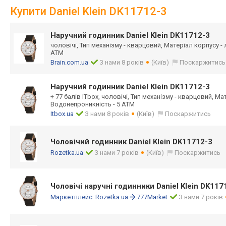
Купити Daniel Klein DK11712-3
Наручний годинник Daniel Klein DK11712-3
чоловічі, Тип механізму - кварцовий, Матеріал корпусу -
ATM
Brain.com.ua
З нами 8 років
(Київ)
Поскаржитись
Наручний годинник Daniel Klein DK11712-3
+ 77 балів ITbox, чоловічі, Тип механізму - кварцовий, Ма
Водонепроникність - 5 ATM
Itbox.ua
З нами 8 років
(Київ)
Поскаржитись
Чоловічий годинник Daniel Klein DK11712-3
Rozetka.ua
З нами 7 років
(Київ)
Поскаржитись
Чоловічі наручні годинники Daniel Klein DK117
Маркетплейс:
Rozetka.ua
777Market
З нами 7 років