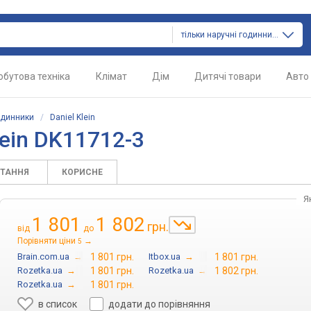
тільки наручні годинники
обутова техніка
Клімат
Дім
Дитячі товари
Авто
одинники
/
Daniel Klein
lein DK11712-3
ИТАННЯ
КОРИСНЕ
Я
1 801
1 802
грн.
від
до
Порівняти ціни
→
5
Brain.com.ua
→
1 801 грн.
Itbox.ua
→
1 801 грн.
Rozetka.ua
→
1 801 грн.
Rozetka.ua
→
1 802 грн.
Rozetka.ua
→
1 801 грн.
в список
додати до порівняння