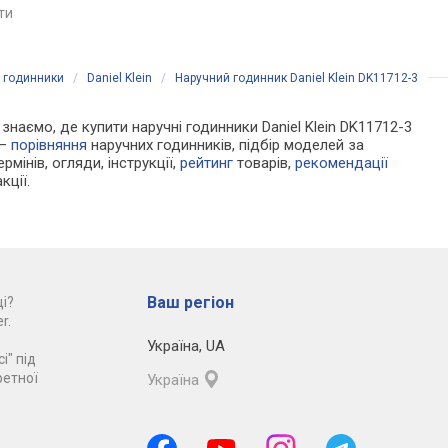
яти
порівняти
порівняти
і годинники
/
Daniel Klein
/
Наручний годинник Daniel Klein DK11712-3
 знаємо, де купити наручні годинники Daniel Klein DK11712-3
 —
порівняння
наручних годинників, підбір моделей за
рмінів, огляди, інструкції,
рейтинг
товарів,
рекомендації
кції.
Ваш регіон
і?
r.
Україна
,
UA
і" під
ретної
Україна