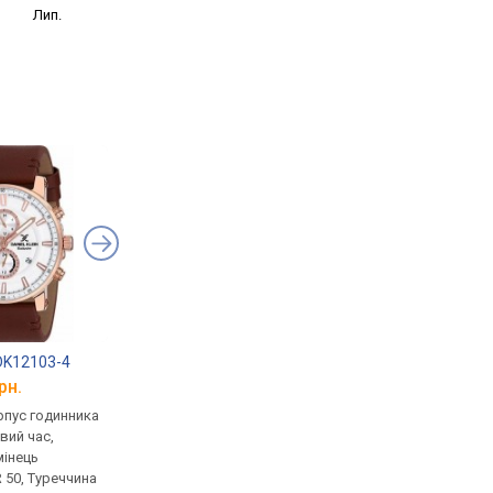
Лип.
 DK12103-4
Daniel Klein DK12035A-3
Daniel Klein DK.1.12
рн.
від 1 801 грн.
від 1 823 грн.
рпус годинника
кварцові, корпус годинника
кварцові, корпус го
вий час,
латунь, світовий час,
латунь, світовий час,
мінець
ремінець: ремінець
ремінець: ремінець
 50, Туреччина
шкіряний, WR 50, Туреччина
шкіряний, WR 50, Тур