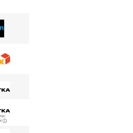
ць:
et