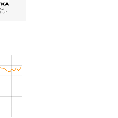
ць:
SHOP