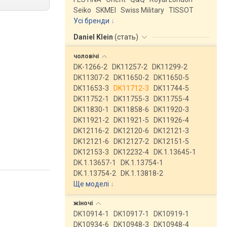
Seiko
SKMEI
Swiss Military
TISSOT
Усі бренди
Daniel Klein
(
стать
)
чоловічі
DK-1266-2
DK11257-2
DK11299-2
DK11307-2
DK11650-2
DK11650-5
DK11653-3
DK11712-3
DK11744-5
DK11752-1
DK11755-3
DK11755-4
DK11830-1
DK11858-6
DK11920-3
DK11921-2
DK11921-5
DK11926-4
DK12116-2
DK12120-6
DK12121-3
DK12121-6
DK12127-2
DK12151-5
DK12153-3
DK12232-4
DK.1.13645-1
DK.1.13657-1
DK.1.13754-1
DK.1.13754-2
DK.1.13818-2
Ще моделі
↓
жіночі
DK10914-1
DK10917-1
DK10919-1
DK10934-6
DK10948-3
DK10948-4