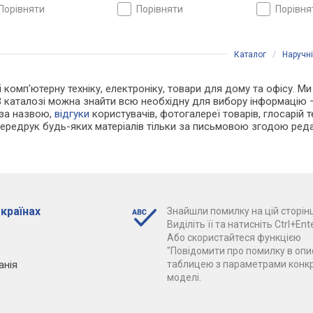
порівняти
порівняти
порівн
Каталог
/
Наручн
і комп'ютерну техніку, електроніку, товари для дому та офісу. Ми
В каталозі можна знайти всю необхідну для вибору інформацію
 за назвою,
відгуки
користувачів, фотогалереї товарів, глосарій те
Передрук будь-яких матеріалів тільки за письмовою згодою реда
 країнах
Знайшли помилку на цій сторінц
Виділіть її та натисніть Ctrl+Ente
Або скористайтеся функцією
"Повідомити про помилку в опис
анія
таблицею з параметрами конк
моделі.