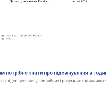
Дата додавання на E-Katalog
лютий 2019
ристики і комплектацію товару
iel Klein.
ам потрібно знати про підсвічування в год
го підсвічування у звичайних і розумних годинниках