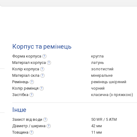
Корпус та ремінець
Форма
корпуса
кругла
Матеріал
корпуса
латунь
Колір
корпуса
золотистий
Матеріал
скла
мінеральне
Ремінець
ремінець шкіряний
Колір
ремінця
чорний
Застібка
класична (з пряжкою)
Інше
Захист від
води
50 WR / 5 ATM
Діаметр /
ширина
42 мм
Товщина
11 мм