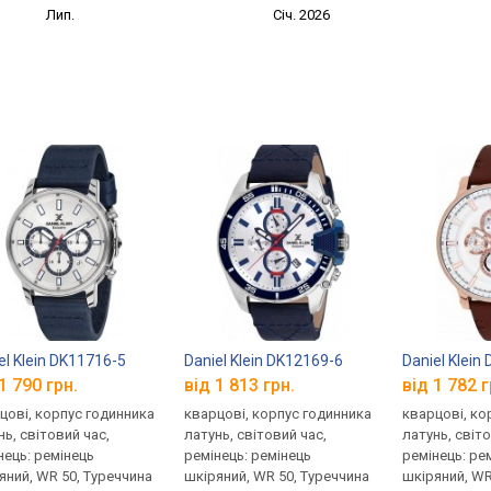
Лип.
Січ. 2026
el Klein DK11716-5
Daniel Klein DK12169-6
Daniel Klein
1 790 грн.
від 1 813 грн.
від 1 782 г
цові, корпус годинника
кварцові, корпус годинника
кварцові, ко
нь, світовий час,
латунь, світовий час,
латунь, світо
нець: ремінець
ремінець: ремінець
ремінець: ре
яний, WR 50, Туреччина
шкіряний, WR 50, Туреччина
шкіряний, WR