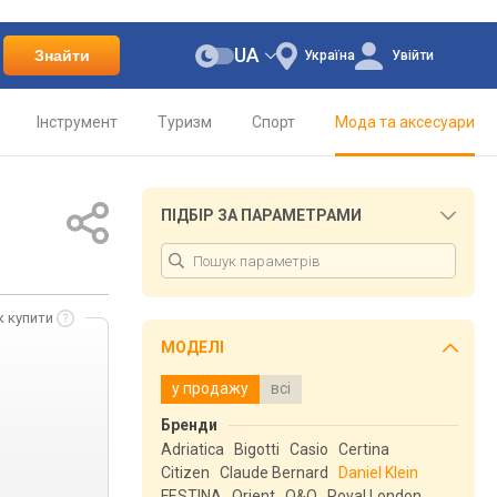
UA
Знайти
Україна
Увійти
Інструмент
Туризм
Спорт
Мода та аксесуари
ПІДБІР ЗА ПАРАМЕТРАМИ
к купити
МОДЕЛІ
у продажу
всі
Бренди
Adriatica
Bigotti
Casio
Certina
Citizen
Claude Bernard
Daniel Klein
FESTINA
Orient
Q&Q
Royal London