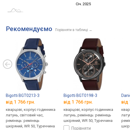
Січ. 2027
Лип.
Січ. 2025
L
Рекомендуємо
Порівняти в таблиці
→
Bigotti BGT0213-3
Bigotti BGT0198-3
Dani
від 1 766 грн.
від 1 766 грн.
від 
кварцові, корпус годинника
кварцові, корпус годинника
квар
латунь, світовий час,
латунь, ремінець: ремінець
лату
ремінець: ремінець
шкіряний, WR 50, Туреччина
ремі
шкіряний, WR 50, Туреччина
шкір
порівняти