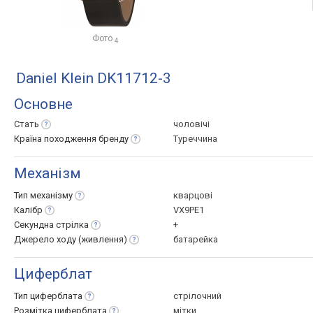
Фото
4
Daniel Klein DK11712-3
Основне
Стать
чоловічі
Країна походження
бренду
Туреччина
Механізм
Тип
механізму
кварцові
Калібр
VX9PE1
Секундна
стрілка
+
Джерело ходу
(живлення)
батарейка
Циферблат
Тип
циферблата
стрілочний
Розмітка
циферблата
мітки