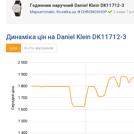
Годинник наручний Daniel Klein DK11712-3
Маркетплейс:
Rozetka.ua
CHRONOSHOP
З нами 7 ро
Динаміка цін на Daniel Klein DK11712-3
Ціна
К-сть магазинів
2 000
1 200
1 300
2 100
1 900
1 800
Середня ціна
1 700
1 400
1 600
1 500
1 400