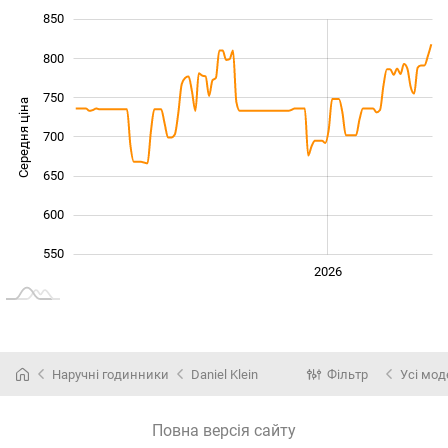
850
450
500
900
800
750
Середня ціна
700
550
650
600
550
2024
2025
2028
2026
L
Наручні годинники
Daniel Klein
Фільтр
Усі мод
Повна версія сайту