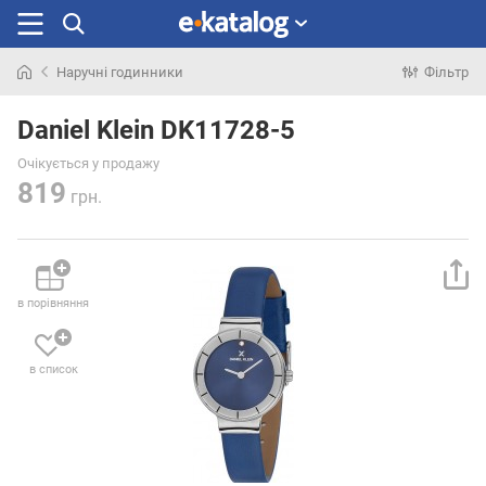
Наручні годинники
Фільтр
Шукали
раніше
Daniel Klein DK11728-5
Очікується у продажу
819
грн.
в порівняння
в список