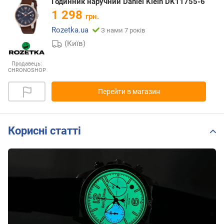
Годинник наручний Daniel Klein DK11755-6
1 298
грн.
Rozetka.ua
З нами 7 років
(Київ)
Продавець:
CHRONOSHOP
Перейти в магазин
Корисні статті