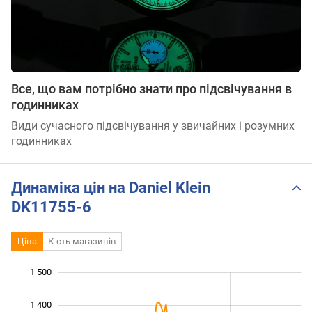
Все, що вам потрібно знати про підсвічування в
годинниках
Види сучасного підсвічування у звичайних і розумних
годинниках
Динаміка цін на Daniel Klein
DK11755-6
Ціна
К-сть магазинів
 050
 150
 600
950
900
800
1 500
1 400