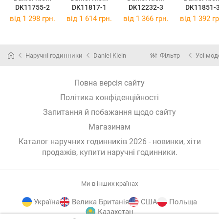
DK11755-2
DK11817-1
DK12232-3
DK11851-
від 1 298 грн.
від 1 614 грн.
від 1 366 грн.
від 1 392 гр
Наручні годинники
Daniel Klein
Фільтр
Усі мод
Повна версія сайту
Політика конфіденційності
Запитання й побажання щодо сайту
Магазинам
Каталог наручних годинників 2026 - новинки, хіти
продажів,
купити наручні годинники
.
Ми в інших країнах
Україна
Велика Британія
США
Польща
Казахстан