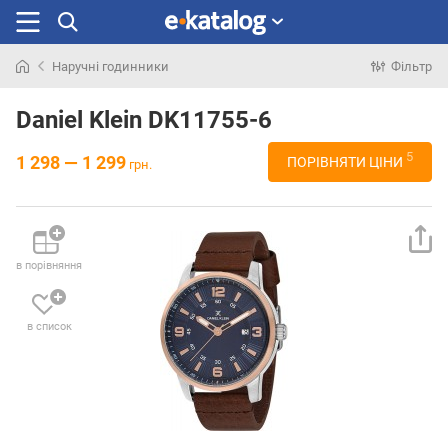
Наручні годинники
Фільтр
Шукали
раніше
Daniel Klein DK11755-6
5
1 298 — 1 299
ПОРІВНЯТИ ЦІНИ
грн.
в порівняння
в список