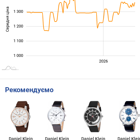
Середня ціна
1 300
1 050
1 200
1 100
1 000
2024
2025
2028
2026
L
Рекомендуємо
Daniel Klein
Daniel Klein
Daniel Klein
Daniel Klei