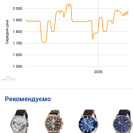
2 000
1 900
Середня ціна
1 800
1 500
1 700
1 600
1 500
2024
2025
2028
2026
L
Рекомендуємо