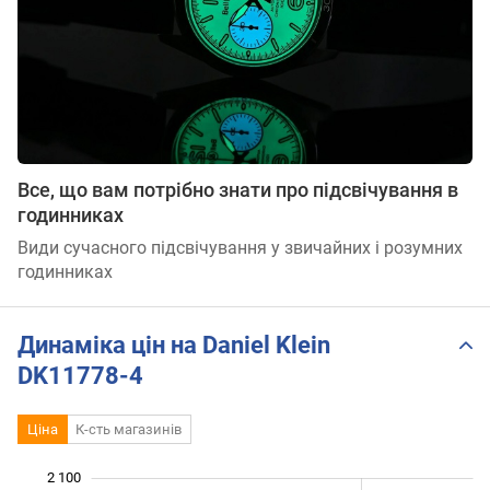
Все, що вам потрібно знати про підсвічування в
годинниках
Види сучасного підсвічування у звичайних і розумних
годинниках
Динаміка цін на Daniel Klein
DK11778-4
Ціна
К-сть магазинів
2 100
 300
 400
 200