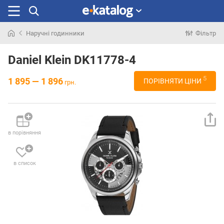
Наручні годинники
Фільтр
Шукали
раніше
Daniel Klein DK11778-4
5
1 895 — 1 896
ПОРІВНЯТИ ЦІНИ
грн.
в порівняння
в список