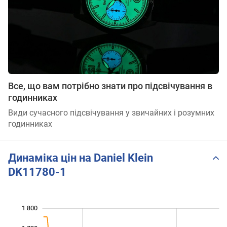
Все, що вам потрібно знати про підсвічування в
годинниках
Види сучасного підсвічування у звичайних і розумних
годинниках
Динаміка цін на Daniel Klein
DK11780-1
1 800
 000
 100
 900