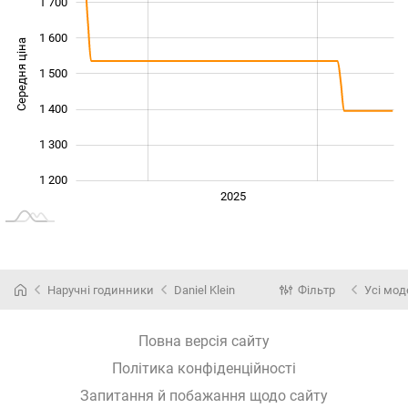
1 700
1 600
Середня ціна
1 500
1 200
1 400
1 300
1 200
2024
2026
2027
2025
L
Наручні годинники
Daniel Klein
Фільтр
Усі мод
Повна версія сайту
Політика конфіденційності
Запитання й побажання щодо сайту