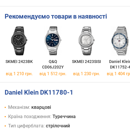
Рекомендуємо товари в наявності
SKMEI 2423BK
Q&Q
SKMEI 2423SISI
Daniel Klei
CD06J202Y
DK11752-
від 1 210 грн.
від 1 512 грн.
від 1 230 грн.
від 1 404 гр
Daniel Klein DK11780-1
Механізм:
кварцові
Країна походження:
Туреччина
Тип циферблата:
стрілочний