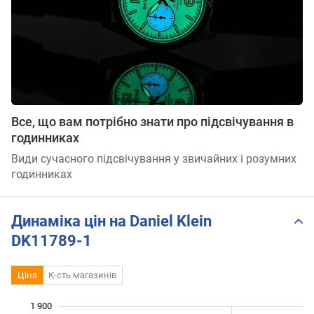
Все, що вам потрібно знати про підсвічування в
годинниках
Види сучасного підсвічування у звичайних і розумних
годинниках
Динаміка цін на Daniel Klein
DK11789-1
Ціна
К-сть магазинів
1 900
 200
 300
 000