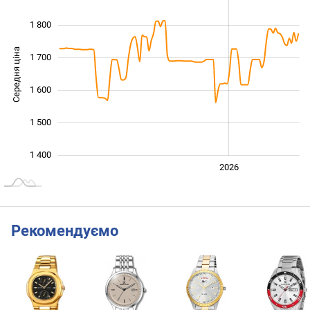
1 800
Середня ціна
1 700
1 400
1 600
1 500
1 400
2024
2025
2028
2026
L
Рекомендуємо