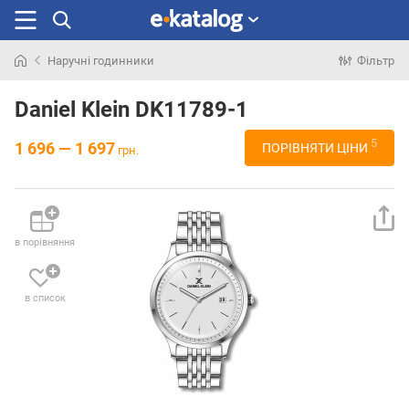
Наручні годинники
Фільтр
Шукали
раніше
Daniel Klein DK11789-1
5
1 696 — 1 697
ПОРІВНЯТИ ЦІНИ
грн.
в порівняння
в список