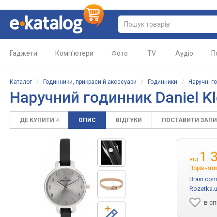
Гаджети
Комп'ютери
Фото
TV
Аудіо
П
Каталог
/
Годинники, прикраси й аксесуари
/
Годинники
/
Наручні г
Наручний годинник Daniel K
ДЕ КУПИТИ
ОПИС
ВІДГУКИ
ПОСТАВИТИ ЗАП
4
1 
від
Порівняти
Brain.com
Rozetka.
в с