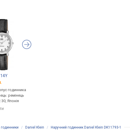
314Y
Q&Q C09A-016PY
Q&Q C09A-018PY
.
від 950 грн.
від 950 грн.
рпус годинника
кварцові, корпус годинника
кварцові, корпус го
нець: ремінець
латунь, ремінець: ремінець
латунь, ремінець: ре
 30, Японія
шкіряний, WR 30, Японія
шкіряний, WR 30, Япо
яти
порівняти
порівняти
і годинники
/
Daniel Klein
/
Наручний годинник Daniel Klein DK11793-1