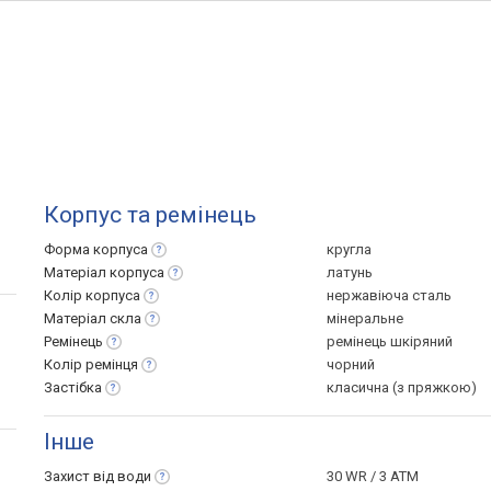
Корпус та ремінець
Форма
корпуса
кругла
Матеріал
корпуса
латунь
Колір
корпуса
нержавіюча сталь
Матеріал
скла
мінеральне
Ремінець
ремінець шкіряний
Колір
ремінця
чорний
Застібка
класична (з пряжкою)
Інше
Захист від
води
30 WR / 3 ATM