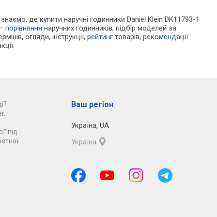
 знаємо, де купити наручні годинники Daniel Klein DK11793-1
 —
порівняння
наручних годинників, підбір моделей за
рмінів, огляди, інструкції,
рейтинг
товарів,
рекомендації
кції.
Ваш регіон
і?
r.
Україна
,
UA
і" під
ретної
Україна