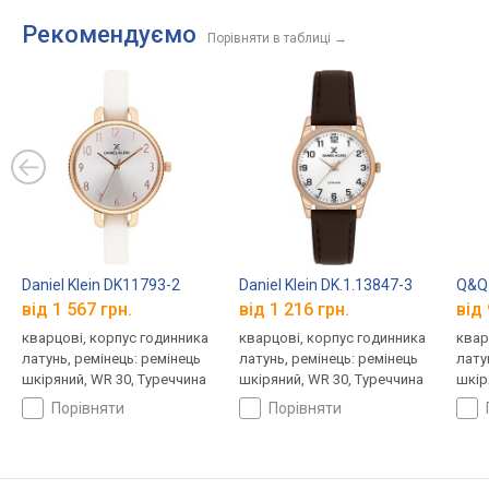
Рекомендуємо
Порівняти в таблиці
→
Daniel Klein DK11793-2
Daniel Klein DK.1.13847-3
Q&Q
від 1 567 грн.
від 1 216 грн.
від 
кварцові, корпус годинника
кварцові, корпус годинника
квар
латунь, ремінець: ремінець
латунь, ремінець: ремінець
лату
шкіряний, WR 30, Туреччина
шкіряний, WR 30, Туреччина
шкір
порівняти
порівняти