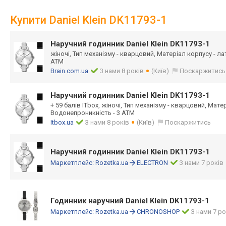
Купити Daniel Klein DK11793-1
Наручний годинник Daniel Klein DK11793-1
жіночі, Тип механізму - кварцовий, Матеріал корпусу - л
АТМ
Brain.com.ua
З нами 8 років
(Київ)
Поскаржитись
Наручний годинник Daniel Klein DK11793-1
+ 59 балів ITbox, жіночі, Тип механізму - кварцовий, Мате
Водонепроникність - 3 АТМ
Itbox.ua
З нами 8 років
(Київ)
Поскаржитись
Наручний годинник Daniel Klein DK11793-1
Маркетплейс:
Rozetka.ua
ELECTRON
З нами 7 років
Годинник наручний Daniel Klein DK11793-1
Маркетплейс:
Rozetka.ua
CHRONOSHOP
З нами 7 ро