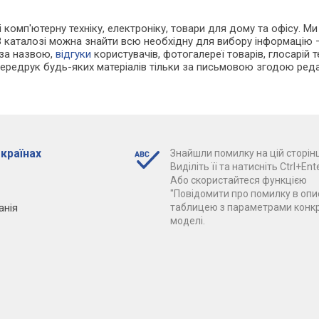
і комп'ютерну техніку, електроніку, товари для дому та офісу. Ми
В каталозі можна знайти всю необхідну для вибору інформацію
 за назвою,
відгуки
користувачів, фотогалереї товарів, глосарій те
Передрук будь-яких матеріалів тільки за письмовою згодою реда
 країнах
Знайшли помилку на цій сторінц
Виділіть її та натисніть Ctrl+Ente
Або скористайтеся функцією
"Повідомити про помилку в опис
анія
таблицею з параметрами конк
моделі.