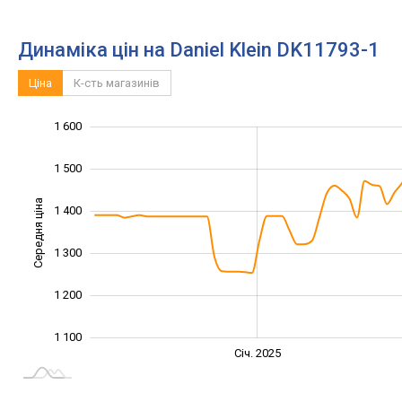
Динаміка цін на Daniel Klein DK11793-1
Ціна
К-сть магазинів
1 600
1 000
1 700
900
1 500
Середня ціна
1 400
1 100
1 300
1 200
1 100
Січ. 2027
Лип.
Січ. 2025
L