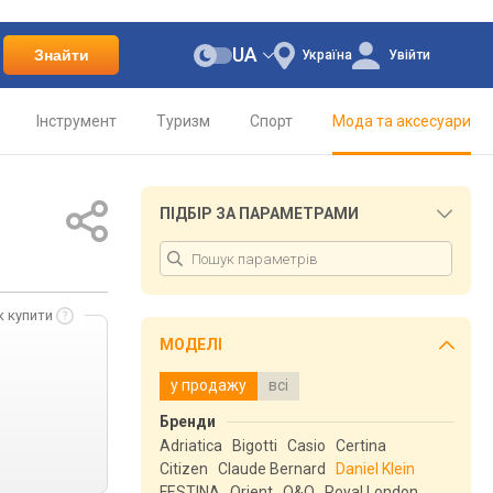
UA
Знайти
Україна
Увійти
Інструмент
Туризм
Спорт
Мода та аксесуари
ПІДБІР ЗА ПАРАМЕТРАМИ
к купити
МОДЕЛІ
у продажу
всі
Бренди
Adriatica
Bigotti
Casio
Certina
Citizen
Claude Bernard
Daniel Klein
FESTINA
Orient
Q&Q
Royal London