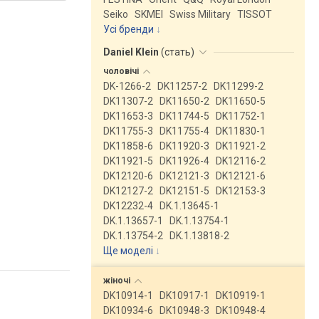
Seiko
SKMEI
Swiss Military
TISSOT
Усі бренди
Daniel Klein
(
стать
)
чоловічі
DK-1266-2
DK11257-2
DK11299-2
DK11307-2
DK11650-2
DK11650-5
DK11653-3
DK11744-5
DK11752-1
DK11755-3
DK11755-4
DK11830-1
DK11858-6
DK11920-3
DK11921-2
DK11921-5
DK11926-4
DK12116-2
DK12120-6
DK12121-3
DK12121-6
DK12127-2
DK12151-5
DK12153-3
DK12232-4
DK.1.13645-1
DK.1.13657-1
DK.1.13754-1
DK.1.13754-2
DK.1.13818-2
Ще моделі
↓
жіночі
DK10914-1
DK10917-1
DK10919-1
DK10934-6
DK10948-3
DK10948-4