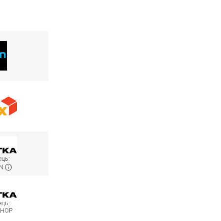
ць:
ON
ць:
SHOP