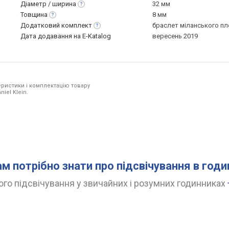
Діаметр /
ширина
32 мм
Товщина
8 мм
Додатковий
комплект
браслет міланського пл
Дата додавання на E-Katalog
вересень 2019
ристики і комплектацію товару
iel Klein.
ам потрібно знати про підсвічування в год
го підсвічування у звичайних і розумних годинниках