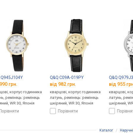
 Q945J104Y
Q&Q C09A-019PY
Q&Q Q979J
990 грн.
від 982 грн.
від 955 грн
цові, корпус годинника
кварцові, корпус годинника
кварцові, ко
нь, ремінець: ремінець
латунь, ремінець: ремінець
латунь, ремі
яний, WR 30, Японія
шкіряний, WR 30, Японія
шкіряний, WR
порівняти
порівняти
порівн
Каталог
/
Наручн