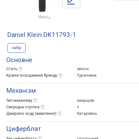
Фото
3
Daniel Klein DK11793-1
набір
Основне
Стать
жіночі
Країна походження
бренду
Туреччина
Механізм
Тип
механізму
кварцові
Секундна
стрілка
+
Джерело ходу
(живлення)
батарейка
Циферблат
Тип
циферблата
стрілочний