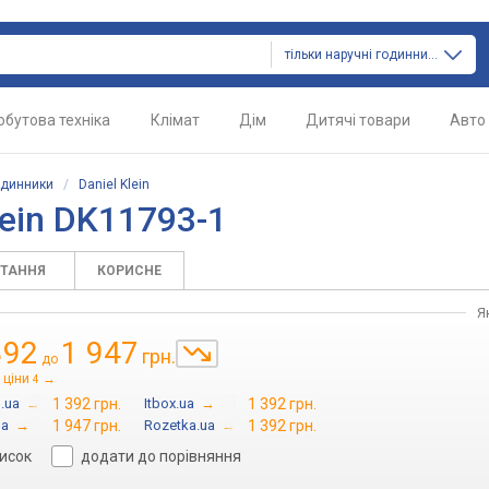
тільки наручні годинники
обутова техніка
Клімат
Дім
Дитячі товари
Авто
одинники
/
Daniel Klein
lein DK11793-1
ИТАННЯ
КОРИСНЕ
Я
392
1 947
грн.
до
 ціни
→
4
.ua
→
1 392 грн.
Itbox.ua
→
1 392 грн.
ua
→
1 947 грн.
Rozetka.ua
→
1 392 грн.
писок
додати до порівняння