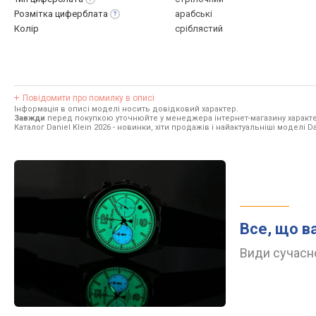
Розмітка
циферблата
арабські
Колір
сріблястий
Повідомити про помилку в описі
Інформація в описі моделі носить довідковий характер.
Завжди
перед покупкою уточнюйте у менеджера інтернет-магазину характе
Каталог Daniel Klein 2026
- новинки, хіти продажів і найактуальніші моделі Dan
Все, що в
Види сучасно