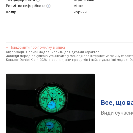
Розмітка
циферблата
мітки
Колір
чорний
Повідомити про помилку в описі
Інформація в описі моделі носить довідковий характер.
Завжди
перед покупкою уточнюйте у менеджера інтернет-магазину характе
Каталог Daniel Klein 2026
- новинки, хіти продажів і найактуальніші моделі Dan
Все, що в
Види сучасно