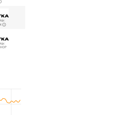
ць:
et
ць:
SHOP