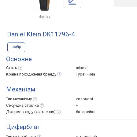
Фото
3
Daniel Klein DK11796-4
набір
Основне
Стать
жіночі
Країна походження
бренду
Туреччина
Механізм
Тип
механізму
кварцові
Секундна
стрілка
+
Джерело ходу
(живлення)
батарейка
Циферблат
Тип
циферблата
стрілочний