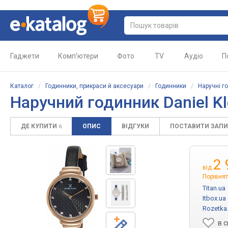
Гаджети
Комп'ютери
Фото
TV
Аудіо
П
Каталог
/
Годинники, прикраси й аксесуари
/
Годинники
/
Наручні г
Наручний годинник Daniel K
ДЕ КУПИТИ
ОПИС
ВІДГУКИ
ПОСТАВИТИ ЗАП
6
2 
від
Порівнят
Titan.ua
Itbox.ua
Rozetka
в 