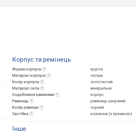
Корпус та ремінець
Форма
корпуса
кругла
Матеріал
корпуса
латунь
Колір
корпуса
золотистий
Матеріал
скла
мінеральне
Оздоблення
каменями
корпус
Ремінець
ремінець шкіряний
Колір
ремінця
чорний
Застібка
класична (з пряжкою)
Інше