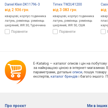
Daniel Klein DK11796-3
Timex TW2U41200
Casi
від 2 936 грн.
від 3 083 грн.
від 
кварцові, корпус годинника
кварцові, корпус годинника
квар
латунь, ремінець: ремінець
латунь, ремінець: ремінець
плас
шкіряний, WR 30, Туреччина
шкіряний, WR 50, США
кауч
порівняти
порівняти
E-Katalog
— каталог описів і цін на побутову 
за найкращою ціною в інтернет-магазинах. 
параметрами, детальні
описи
, пошук товару
експертів,
каталог брендів
і багато іншого. 
Про проєкт
Ми в інших