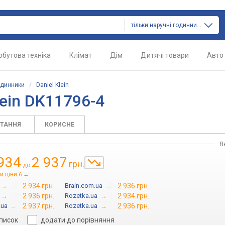
тільки наручні годинники
обутова техніка
Клімат
Дім
Дитячі товари
Авто
одинники
/
Daniel Klein
lein DK11796-4
ИТАННЯ
КОРИСНЕ
Я
934
2 937
грн.
до
и ціни
→
6
→
2 934 грн.
Brain.com.ua
→
2 936 грн.
→
2 936 грн.
Rozetka.ua
→
2 934 грн.
.ua
→
2 937 грн.
Rozetka.ua
→
2 936 грн.
список
додати до порівняння