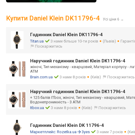
Купити Daniel Klein DK11796-4
Усі ціни 6
→
Годинник Daniel Klein DK11796-4
Titan.ua
З нами більше 10-ти років
(Львів)
Гаранті
Поскаржитись
Наручний годинник Daniel Klein DK11796-4
жіночі, Тип механізму - кварцовий, Матеріал корпусу - л
АТМ
Brain.com.ua
З нами 8 років
(Київ)
Поскаржитись
Наручний годинник Daniel Klein DK11796-4
+ 125 балів ITbox, жіночі, Тип механізму - кварцовий, Мат
Водонепроникність - 3 АТМ
Itbox.ua
З нами 8 років
(Київ)
Поскаржитись
Годинник Daniel Klein DK 11796-4
Маркетплейс:
Rozetka.ua
3yes
З нами 7 років
(Киї