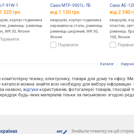
o F-91W-1
Casio MTP-V001L-7B
Casio AE-1
1 320 грн.
від 1 120 грн.
від 2 340 г
цові, корпус годинника
кварцові, корпус годинника
кварцові, ко
тик, ремінець: ремінець
нержавіюча сталь, ремінець:
пластик, сві
ук, WR 30, Японія
ремінець шкіряний, WR 30,
ремінець: бр
Японія
100, Японія
порівняти
порівняти
порівн
Каталог
/
Наручн
і комп'ютерну техніку, електроніку, товари для дому та офісу. Ми
В каталозі можна знайти всю необхідну для вибору інформацію
 за назвою,
відгуки
користувачів, фотогалереї товарів, глосарій те
Передрук будь-яких матеріалів тільки за письмовою згодою реда
 країнах
Знайшли помилку на цій сторінц