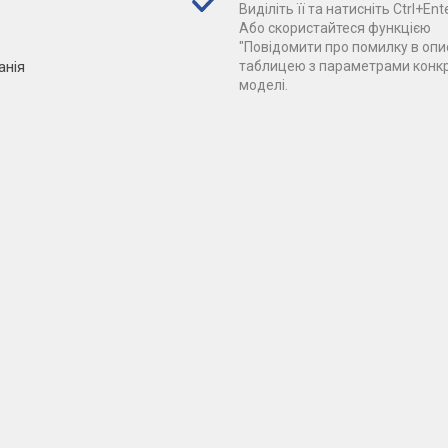
Виділіть її та натисніть Ctrl+Ente
Або скористайтеся функцією
"Повідомити про помилку в опис
анія
таблицею з параметрами конк
моделі.