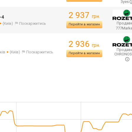
3yes
2 937
грн.
-4
Продаве
(Київ)
Поскаржитись
Перейти в магазин
777Mark
2 936
грн.
Продаве
ків
(Київ)
Поскаржитись
Перейти в магазин
CHRONO