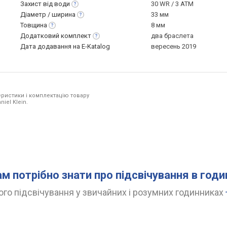
Захист від
води
30 WR / 3 ATM
Діаметр /
ширина
33 мм
Товщина
8 мм
Додатковий
комплект
два браслета
Дата додавання на E-Katalog
вересень 2019
ристики і комплектацію товару
iel Klein.
ам потрібно знати про підсвічування в год
го підсвічування у звичайних і розумних годинниках