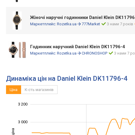
Жіночі наручні годинники Daniel Klein DK11796
Маркетплейс:
Rozetka.ua
777Market
З нами 7 років
Годинник наручний Daniel Klein DK11796-4
Маркетплейс:
Rozetka.ua
CHRONOSHOP
З нами 7 ро
Динаміка цін на Daniel Klein DK11796-4
Ціна
К-сть магазинів
3 200
2 200
2 300
2 500
2 700
2 900
3 400
2 000
3 000