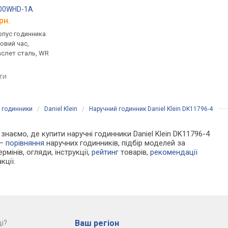
200WHD-1A
Casio G-Shock DW-5600E-1V
Casio G-Shock GW-7
рн.
від 4 799 грн.
від 6 799 грн.
рпус годинника
кварцові, корпус годинника
кварцові, корпус го
товий час,
пластик, ударозахист,
пластик, ударозахист
аслет сталь, WR
ремінець: браслет пластик,
сонячна батарея, фа
WR 200, Японія
місяця, світовий час,
ремінець: ремінець ка
яти
порівняти
порівняти
WR 200, Японія
і годинники
/
Daniel Klein
/
Наручний годинник Daniel Klein DK11796-4
 знаємо, де купити наручні годинники Daniel Klein DK11796-4
 —
порівняння
наручних годинників, підбір моделей за
рмінів, огляди, інструкції,
рейтинг
товарів,
рекомендації
кції.
Ваш регіон
і?