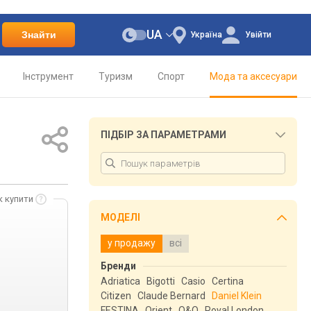
UA
Знайти
Україна
Увійти
Інструмент
Туризм
Спорт
Мода та аксесуари
ПІДБІР ЗА ПАРАМЕТРАМИ
к купити
МОДЕЛІ
у продажу
всі
Бренди
Adriatica
Bigotti
Casio
Certina
Citizen
Claude Bernard
Daniel Klein
FESTINA
Orient
Q&Q
Royal London