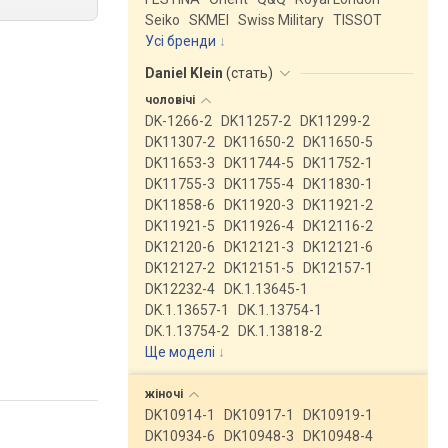
Seiko
SKMEI
Swiss Military
TISSOT
Усі бренди
Daniel Klein
(
стать
)
чоловічі
DK-1266-2
DK11257-2
DK11299-2
DK11307-2
DK11650-2
DK11650-5
DK11653-3
DK11744-5
DK11752-1
DK11755-3
DK11755-4
DK11830-1
DK11858-6
DK11920-3
DK11921-2
DK11921-5
DK11926-4
DK12116-2
DK12120-6
DK12121-3
DK12121-6
DK12127-2
DK12151-5
DK12157-1
DK12232-4
DK.1.13645-1
DK.1.13657-1
DK.1.13754-1
DK.1.13754-2
DK.1.13818-2
Ще моделі
↓
жіночі
DK10914-1
DK10917-1
DK10919-1
DK10934-6
DK10948-3
DK10948-4