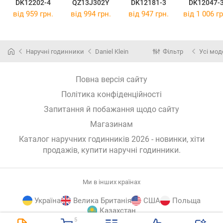
DK12202-4
QZ13J302Y
DK12181-3
DK12047-
від 959 грн.
від 994 грн.
від 947 грн.
від 1 006 гр
Наручні годинники
Daniel Klein
Фільтр
Усі мод
Повна версія сайту
Політика конфіденційності
Запитання й побажання щодо сайту
Магазинам
Каталог наручних годинників 2026 - новинки, хіти
продажів,
купити наручні годинники
.
Ми в інших країнах
Україна
Велика Британія
США
Польща
Казахстан
5