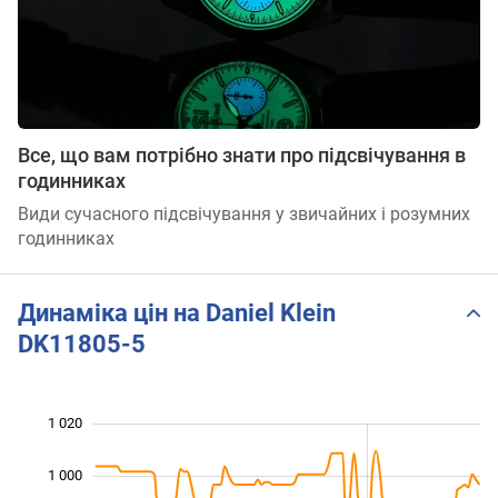
Все, що вам потрібно знати про підсвічування в
годинниках
Види сучасного підсвічування у звичайних і розумних
годинниках
Динаміка цін на Daniel Klein
DK11805-5
1 020
 040
880
900
1 000