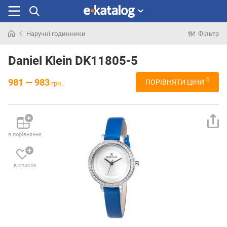
Наручні годинники
Фільтр
Шукали
раніше
Daniel Klein DK11805-5
5
981 — 983
ПОРІВНЯТИ ЦІНИ
грн.
в порівняння
в список