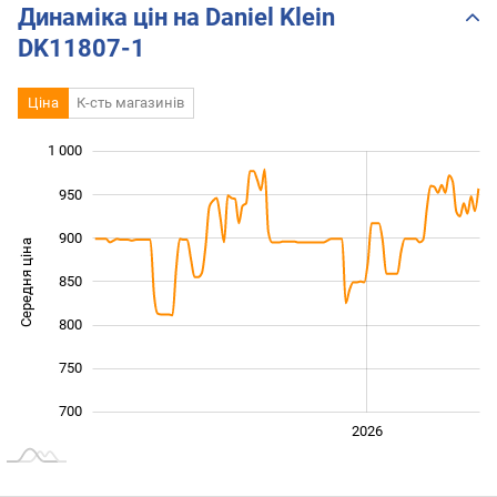
Динаміка цін на Daniel Klein
DK11807-1
Ціна
К-сть магазинів
1 000
 050
600
650
950
900
Середня ціна
850
1 000
800
750
700
2024
2025
2028
2026
L