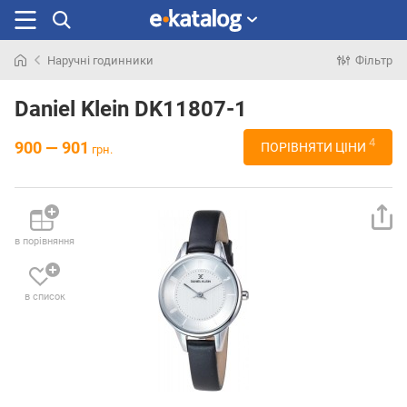
Наручні годинники
Фільтр
Шукали
раніше
Daniel Klein DK11807-1
4
900 — 901
ПОРІВНЯТИ ЦІНИ
грн.
в порівняння
в список