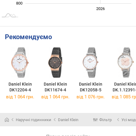
800
2024
2025
2028
2026
L
Рекомендуємо
Daniel Klein
Daniel Klein
Daniel Klein
Daniel Klei
DK12204-4
DK11674-4
DK12058-5
DK.1.12391
від 1 064 грн.
від 1 064 грн.
від 1 076 грн.
від 1 085 гр
Наручні годинники
Daniel Klein
Фільтр
Усі мод