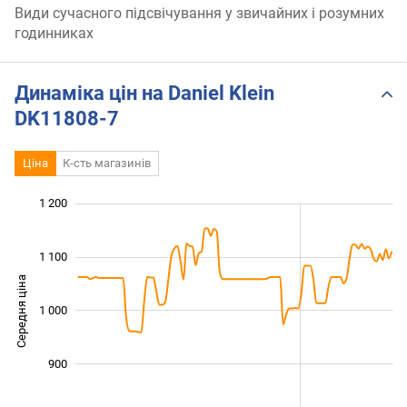
Види сучасного підсвічування у звичайних і розумних
годинниках
Динаміка цін на Daniel Klein
DK11808-7
Ціна
К-сть магазинів
 300
750
850
950
700
600
1 200
1 100
Середня ціна
1 000
1 000
900