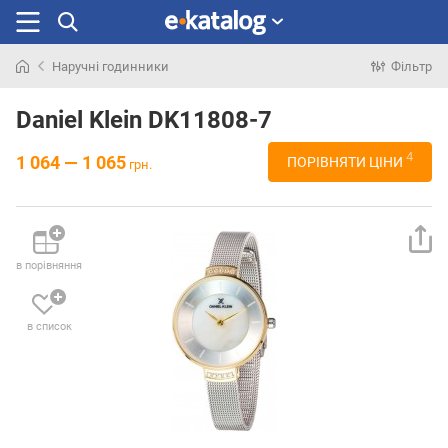
Наручні годинники
Фільтр
Шукали
раніше
Daniel Klein DK11808-7
4
1 064 — 1 065
ПОРІВНЯТИ ЦІНИ
грн.
в порівняння
в список