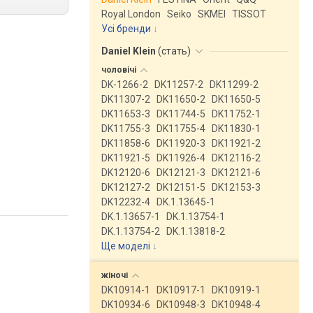
Royal London
Seiko
SKMEI
TISSOT
Усі бренди
Daniel Klein
(
стать
)
чоловічі
DK-1266-2
DK11257-2
DK11299-2
DK11307-2
DK11650-2
DK11650-5
DK11653-3
DK11744-5
DK11752-1
DK11755-3
DK11755-4
DK11830-1
DK11858-6
DK11920-3
DK11921-2
DK11921-5
DK11926-4
DK12116-2
DK12120-6
DK12121-3
DK12121-6
DK12127-2
DK12151-5
DK12153-3
DK12232-4
DK.1.13645-1
DK.1.13657-1
DK.1.13754-1
DK.1.13754-2
DK.1.13818-2
Ще моделі
↓
жіночі
DK10914-1
DK10917-1
DK10919-1
DK10934-6
DK10948-3
DK10948-4