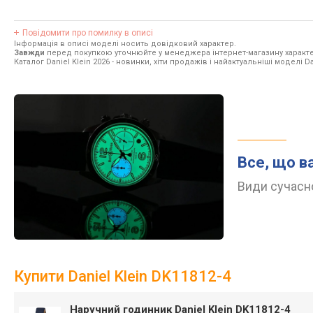
Повідомити про помилку в описі
Інформація в описі моделі носить довідковий характер.
Завжди
перед покупкою уточнюйте у менеджера інтернет-магазину характе
Каталог Daniel Klein 2026
- новинки, хіти продажів і найактуальніші моделі Dan
Все, що в
Види сучасно
Купити Daniel Klein DK11812-4
Наручний годинник Daniel Klein DK11812-4