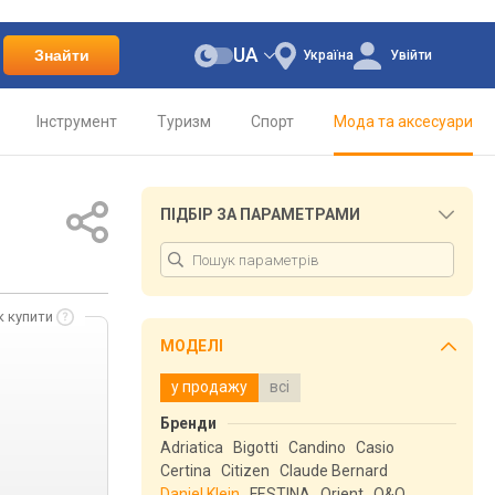
UA
Знайти
Україна
Увійти
Інструмент
Туризм
Спорт
Мода та аксесуари
ПІДБІР ЗА ПАРАМЕТРАМИ
к купити
МОДЕЛІ
у продажу
всі
Бренди
Adriatica
Bigotti
Candino
Casio
Certina
Citizen
Claude Bernard
Daniel Klein
FESTINA
Orient
Q&Q