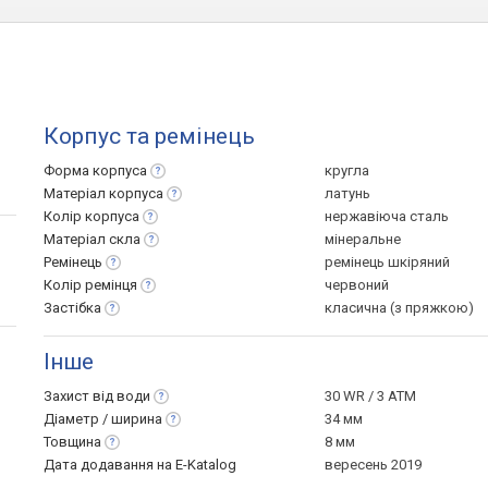
Корпус та ремінець
Форма
корпуса
кругла
Матеріал
корпуса
латунь
Колір
корпуса
нержавіюча сталь
Матеріал
скла
мінеральне
Ремінець
ремінець шкіряний
Колір
ремінця
червоний
Застібка
класична (з пряжкою)
Інше
Захист від
води
30 WR / 3 ATM
Діаметр /
ширина
34 мм
Товщина
8 мм
Дата додавання на E-Katalog
вересень 2019