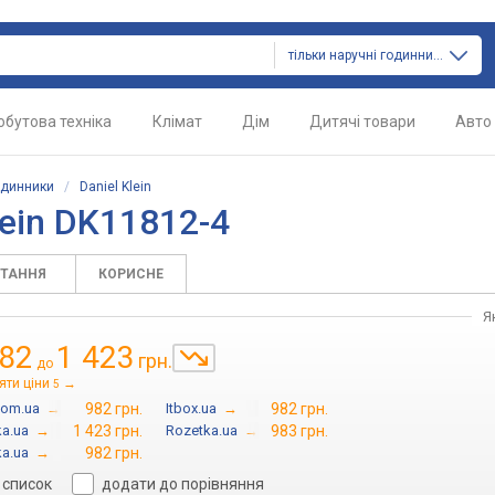
тільки наручні годинники
обутова техніка
Клімат
Дім
Дитячі товари
Авто
одинники
/
Daniel Klein
lein DK11812-4
ИТАННЯ
КОРИСНЕ
Я
82
1 423
грн.
до
яти ціни
→
5
com.ua
→
982 грн.
Itbox.ua
→
982 грн.
a.ua
→
1 423 грн.
Rozetka.ua
→
983 грн.
a.ua
→
982 грн.
 список
додати до порівняння