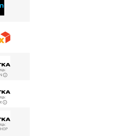
ць:
ON
ць:
et
ць:
SHOP