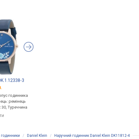
 DK.1.12338-3
Daniel Klein DK11875-5
Daniel Klein DK1218
.
від 1 006 грн.
від 1 006 грн.
рпус годинника
кварцові, корпус годинника
кварцові, корпус го
нець: ремінець
латунь, ремінець: ремінець
латунь, ремінець: ре
 30, Туреччина
шкіряний, WR 30, Туреччина
шкіряний, WR 30, Тур
яти
порівняти
порівняти
і годинники
/
Daniel Klein
/
Наручний годинник Daniel Klein DK11812-4