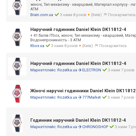
жіночі, Тип механізму - кварцовий, Матеріал корпусу - л
АТМ
Brain.com.ua
З нами 8 років
(Київ)
Поскаржитись
Наручний годинник Daniel Klein DK11812-4
+ 41 балів ITbox, жіночі, Тип механізму - кварцовий, Мате
Водонепроникність - 3 АТМ
Itbox.ua
З нами 8 років
(Київ)
Поскаржитись
Наручний годинник Daniel Klein DK11812-4
Маркетплейс:
Rozetka.ua
ELECTRON
З нами 7 років
Жіночі наручні годинники Daniel Klein DK11812
Маркетплейс:
Rozetka.ua
777Market
З нами 7 років
Годинник наручний Daniel Klein DK11812-4
Маркетплейс:
Rozetka.ua
CHRONOSHOP
З нами 7 ро