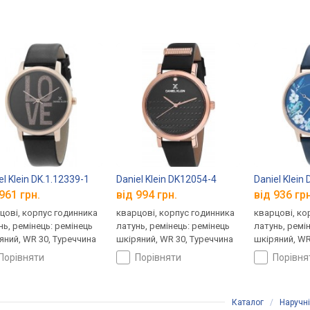
el Klein DK.1.12339-1
Daniel Klein DK12054-4
Daniel Klein
961 грн.
від 994 грн.
від 936 грн
цові, корпус годинника
кварцові, корпус годинника
кварцові, ко
нь, ремінець: ремінець
латунь, ремінець: ремінець
латунь, ремі
яний, WR 30, Туреччина
шкіряний, WR 30, Туреччина
шкіряний, WR
порівняти
порівняти
порівн
Каталог
/
Наручн