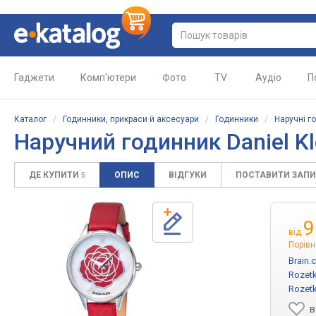
Гаджети
Комп'ютери
Фото
TV
Аудіо
П
Каталог
/
Годинники, прикраси й аксесуари
/
Годинники
/
Наручні г
Наручний годинник Daniel K
ДЕ КУПИТИ
ОПИС
ВІДГУКИ
ПОСТАВИТИ ЗАП
5
9
від
Порівн
Brain.
Rozetk
Rozetk
в