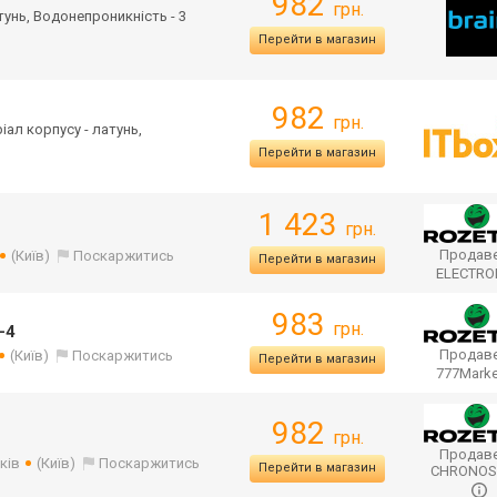
982
грн.
атунь, Водонепроникність - 3
Перейти в магазин
982
грн.
ріал корпусу - латунь,
Перейти в магазин
1 423
грн.
Продаве
(Київ)
Поскаржитись
Перейти в магазин
ELECTR
983
грн.
-4
Продаве
(Київ)
Поскаржитись
Перейти в магазин
777Mark
982
грн.
Продаве
ків
(Київ)
Поскаржитись
Перейти в магазин
CHRONO