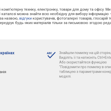
і комп'ютерну техніку, електроніку, товари для дому та офісу. Ми
В каталозі можна знайти всю необхідну для вибору інформацію
 за назвою,
відгуки
користувачів, фотогалереї товарів, глосарій те
Передрук будь-яких матеріалів тільки за письмовою згодою реда
 країнах
Знайшли помилку на цій сторінц
Виділіть її та натисніть Ctrl+Ente
Або скористайтеся функцією
"Повідомити про помилку в опис
анія
таблицею з параметрами конк
моделі.