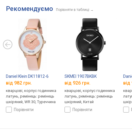
Рекомендуємо
Порівняти в таблиці
→
Daniel Klein DK11812-6
SKMEI 1907BKBK
Dani
від 982 грн.
від 926 грн.
від 
кварцові, корпус годинника
кварцові, корпус годинника
квар
латунь, ремінець: ремінець
латунь, ремінець: ремінець
лату
шкіряний, WR 30, Туреччина
шкіряний, Китай
шкір
порівняти
порівняти