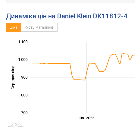
Динаміка цін на Daniel Klein DK11812-4
Ціна
К-сть магазинів
1 200
650
750
850
600
500
1 100
1 000
Середня ціна
900
1 000
800
700
Січ. 2027
Лип.
Січ. 2025
L