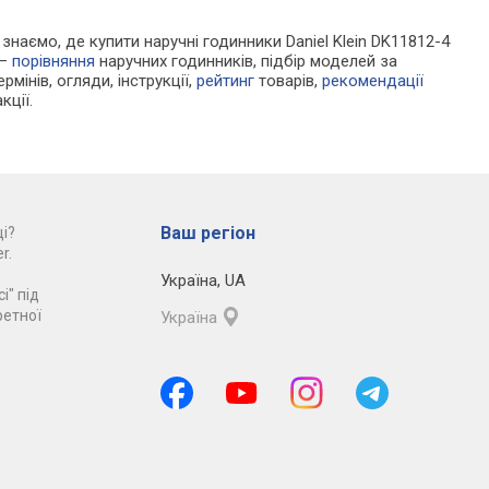
 знаємо, де купити наручні годинники Daniel Klein DK11812-4
 —
порівняння
наручних годинників, підбір моделей за
рмінів, огляди, інструкції,
рейтинг
товарів,
рекомендації
кції.
Ваш регіон
і?
r.
Україна
,
UA
і" під
ретної
Україна