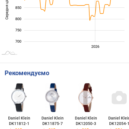
Середня ціна
850
1 000
800
750
700
2024
2025
2028
2026
L
Рекомендуємо
Daniel Klein
Daniel Klein
Daniel Klein
Daniel Klei
DK11812-1
DK11875-7
DK12050-3
DK12054-