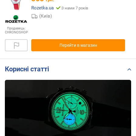
Rozetka.ua
З нами 7 років
(Київ)
Продавець:
CHRONOSHOP
Перейти в магазин
Корисні статті