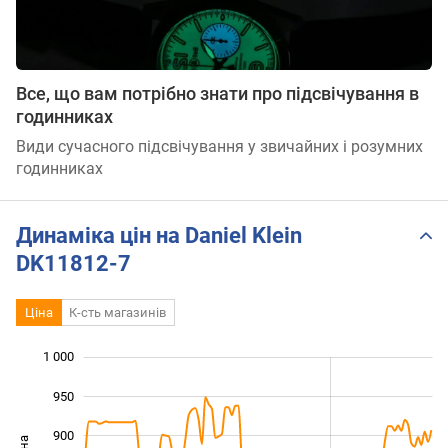
Все, що вам потрібно знати про підсвічування в
годинниках
Види сучасного підсвічування у звичайних і розумних
годинниках
Динаміка цін на Daniel Klein
DK11812-7
Ціна
К-сть магазинів
1 000
 050
600
650
950
900