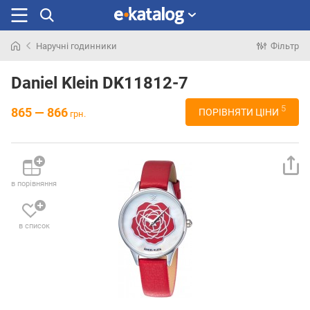
Наручні годинники
Фільтр
Шукали
раніше
Daniel Klein DK11812-7
5
865 — 866
ПОРІВНЯТИ ЦІНИ
грн.
в порівняння
в список