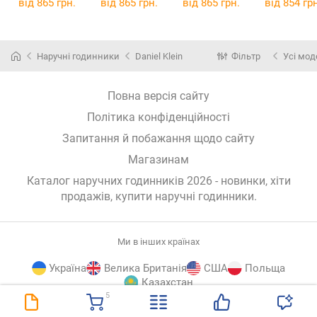
від 865 грн.
від 865 грн.
від 865 грн.
від 854 грн
Наручні годинники
Daniel Klein
Фільтр
Усі мод
Повна версія сайту
Політика конфіденційності
Запитання й побажання щодо сайту
Магазинам
Каталог наручних годинників 2026 - новинки, хіти
продажів,
купити наручні годинники
.
Ми в інших країнах
Україна
Велика Британія
США
Польща
Казахстан
5
E-