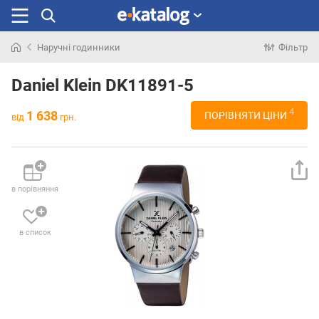
Наручні годинники
Фільтр
Шукали
раніше
Daniel Klein DK11891-5
4
1 638
ПОРІВНЯТИ ЦІНИ
від
грн.
в порівняння
в список