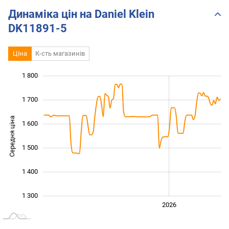
Динаміка цін на Daniel Klein
DK11891-5
Ціна
К-сть магазинів
1 800
 100
 200
 900
1 700
Середня ціна
1 600
1 300
1 500
1 400
1 300
2024
2025
2028
2026
L