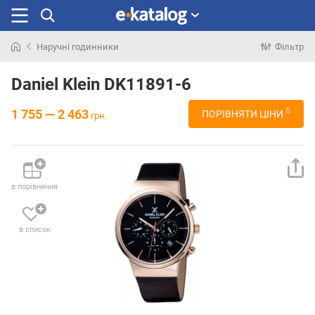
Наручні годинники
Фільтр
Шукали
раніше
Daniel Klein DK11891-6
6
1 755 — 2 463
ПОРІВНЯТИ ЦІНИ
грн.
в порівняння
в список