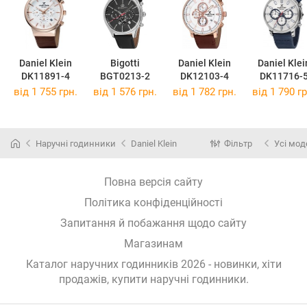
Daniel Klein
Bigotti
Daniel Klein
Daniel Klei
DK11891-4
BGT0213-2
DK12103-4
DK11716-
від 1 755 грн.
від 1 576 грн.
від 1 782 грн.
від 1 790 гр
Наручні годинники
Daniel Klein
Фільтр
Усі мод
Повна версія сайту
Політика конфіденційності
Запитання й побажання щодо сайту
Магазинам
Каталог наручних годинників 2026 - новинки, хіти
продажів,
купити наручні годинники
.