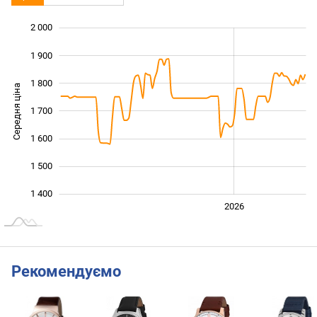
2 000
 200
 300
 100
1 900
1 800
Середня ціна
1 700
1 400
1 600
1 500
1 400
2024
2025
2028
2026
L
Рекомендуємо