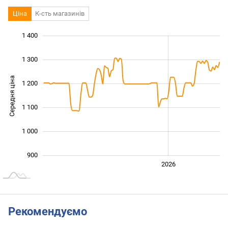
Ціна
К-сть магазинів
 050
 500
850
950
800
700
1 400
1 300
Середня ціна
1 200
1 000
1 100
1 000
900
2024
2025
2028
2026
L
Рекомендуємо