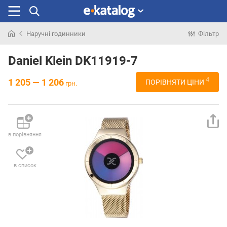
Наручні годинники
Фільтр
Шукали
раніше
Daniel Klein DK11919-7
4
1 205 — 1 206
ПОРІВНЯТИ ЦІНИ
грн.
в порівняння
в список