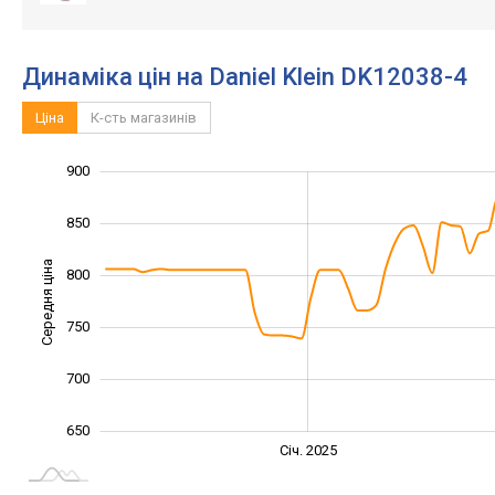
Динаміка цін на Daniel Klein DK12038-4
Ціна
К-сть магазинів
900
550
600
950
850
Середня ціна
800
650
750
700
650
Січ. 2027
Лип.
Січ. 2025
L