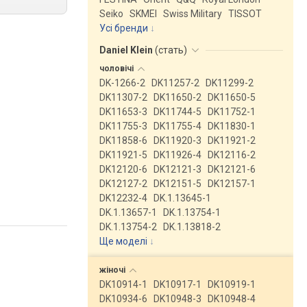
Seiko
SKMEI
Swiss Military
TISSOT
Усі бренди
Daniel Klein
(
стать
)
чоловічі
DK-1266-2
DK11257-2
DK11299-2
DK11307-2
DK11650-2
DK11650-5
DK11653-3
DK11744-5
DK11752-1
DK11755-3
DK11755-4
DK11830-1
DK11858-6
DK11920-3
DK11921-2
DK11921-5
DK11926-4
DK12116-2
DK12120-6
DK12121-3
DK12121-6
DK12127-2
DK12151-5
DK12157-1
DK12232-4
DK.1.13645-1
DK.1.13657-1
DK.1.13754-1
DK.1.13754-2
DK.1.13818-2
Ще моделі
↓
жіночі
DK10914-1
DK10917-1
DK10919-1
DK10934-6
DK10948-3
DK10948-4