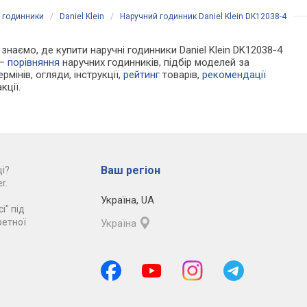
і годинники
/
Daniel Klein
/
Наручний годинник Daniel Klein DK12038-4
 знаємо, де купити наручні годинники Daniel Klein DK12038-4
 —
порівняння
наручних годинників, підбір моделей за
рмінів, огляди, інструкції,
рейтинг
товарів,
рекомендації
кції.
Ваш регіон
і?
r.
Україна
,
UA
і" під
ретної
Україна