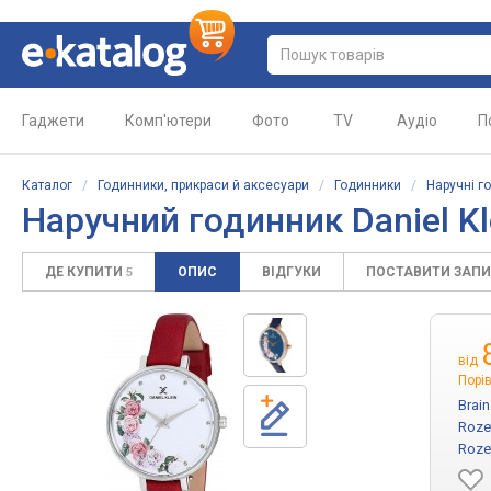
Гаджети
Комп'ютери
Фото
TV
Аудіо
П
Каталог
/
Годинники, прикраси й аксесуари
/
Годинники
/
Наручні г
Наручний годинник Daniel K
ДЕ КУПИТИ
ОПИС
ВІДГУКИ
ПОСТАВИТИ ЗАП
5
від
Порів
Brai
Roze
Roze