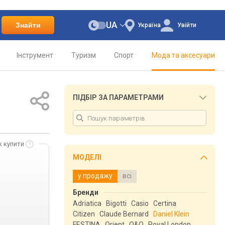
UA
Знайти
Україна
Увійти
Інструмент
Туризм
Спорт
Мода та аксесуари
ПІДБІР ЗА ПАРАМЕТРАМИ
к купити
МОДЕЛІ
у продажу
всі
Бренди
Adriatica
Bigotti
Casio
Certina
Citizen
Claude Bernard
Daniel Klein
FESTINA
Orient
Q&Q
Royal London