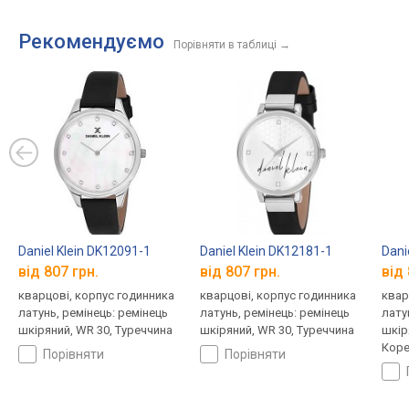
Рекомендуємо
Порівняти в таблиці
→
Daniel Klein DK12091-1
Daniel Klein DK12181-1
Dani
від 807 грн.
від 807 грн.
від 
кварцові, корпус годинника
кварцові, корпус годинника
квар
латунь, ремінець: ремінець
латунь, ремінець: ремінець
лату
шкіряний, WR 30, Туреччина
шкіряний, WR 30, Туреччина
шкір
Коре
порівняти
порівняти