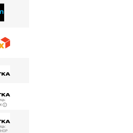
ць:
et
ць:
SHOP