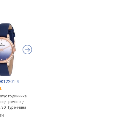
 DK12201-4
Daniel Klein DK12047-1
Daniel Klein DK.1.12
.
від 912 грн.
від 936 грн.
рпус годинника
кварцові, корпус годинника
кварцові, корпус го
нець: ремінець
латунь, ремінець: ремінець
латунь, ремінець: ре
 30, Туреччина
шкіряний, WR 30, Туреччина
шкіряний, WR 30, Тур
яти
порівняти
порівняти