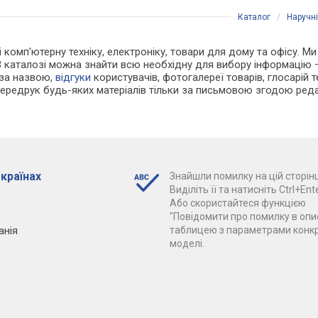
Каталог
/
Наручн
і комп'ютерну техніку, електроніку, товари для дому та офісу. Ми
В каталозі можна знайти всю необхідну для вибору інформацію
 за назвою,
відгуки
користувачів, фотогалереї товарів, глосарій те
Передрук будь-яких матеріалів тільки за письмовою згодою реда
 країнах
Знайшли помилку на цій сторінц
Виділіть її та натисніть Ctrl+Ente
Або скористайтеся функцією
"Повідомити про помилку в опис
анія
таблицею з параметрами конк
моделі.