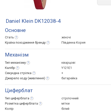
Daniel Klein DK12038-4
Основне
Стать
жіночі
Країна походження
бренду
Південна Корея
Механізм
Тип
механізму
кварцові
Калібр
Y121E1
Секундна
стрілка
+
Джерело ходу
(живлення)
батарейка
Циферблат
Тип
циферблата
стрілочний
Розмітка
циферблата
мітки
Колір
білий