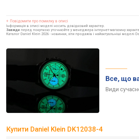
Повідомити про помилку в описі
Інформація в описі моделі носить довідковий характер.
Завжди
перед покупкою уточнюйте у менеджера інтернет-магазину характе
Каталог Daniel Klein 2026
- новинки, хіти продажів і найактуальніші моделі Dan
Все, що в
Види сучасно
Купити Daniel Klein DK12038-4