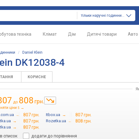
тільки наручні годинники
обутова техніка
Клімат
Дім
Дитячі товари
Авто
одинники
/
Daniel Klein
lein DK12038-4
ИТАННЯ
КОРИСНЕ
Я
807
808
грн.
до
няти ціни
→
5
n.com.ua
→
807 грн.
Itbox.ua
→
807 грн.
tka.ua
→
807 грн.
Rozetka.ua
→
808 грн.
tka.ua
→
807 грн.
в список
додати до порівняння