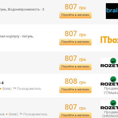
807
грн.
атунь, Водонепроникність - 3
Перейти в магазин
807
грн.
ріал корпусу - латунь,
Перейти в магазин
807
грн.
Перейти в магазин
808
грн.
-4
Продаве
(Київ)
Поскаржитись
Перейти в магазин
777Mark
807
грн.
Продаве
ків
(Київ)
Поскаржитись
Перейти в магазин
CHRONO