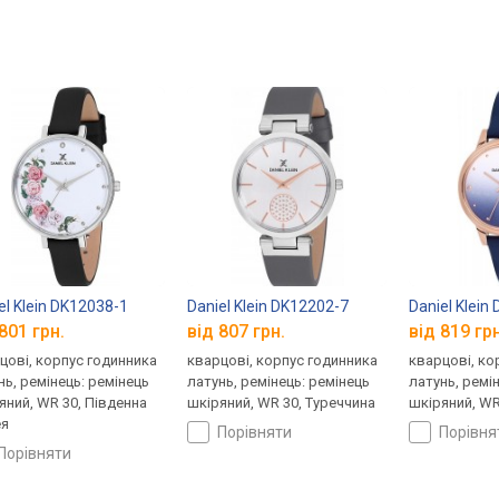
el Klein DK12038-1
Daniel Klein DK12202-7
Daniel Klein
801 грн.
від 807 грн.
від 819 грн
цові, корпус годинника
кварцові, корпус годинника
кварцові, ко
нь, ремінець: ремінець
латунь, ремінець: ремінець
латунь, ремі
яний, WR 30, Південна
шкіряний, WR 30, Туреччина
шкіряний, WR
я
порівняти
порівн
порівняти