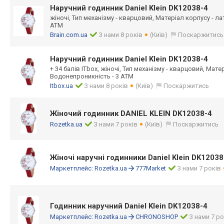
Наручний годинник Daniel Klein DK12038-4
жіночі, Тип механізму - кварцовий, Матеріал корпусу - л
АТМ
Brain.com.ua
З нами 8 років
(Київ)
Поскаржитись
Наручний годинник Daniel Klein DK12038-4
+ 34 балів ITbox, жіночі, Тип механізму - кварцовий, Мате
Водонепроникність - 3 АТМ
Itbox.ua
З нами 8 років
(Київ)
Поскаржитись
Жіночий годинник DANIEL KLEIN DK12038-4
Rozetka.ua
З нами 7 років
(Київ)
Поскаржитись
Жіночі наручні годинники Daniel Klein DK12038
Маркетплейс:
Rozetka.ua
777Market
З нами 7 років
Годинник наручний Daniel Klein DK12038-4
Маркетплейс:
Rozetka.ua
CHRONOSHOP
З нами 7 ро