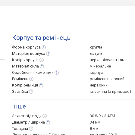
Корпус та ремінець
Форма
корпуса
кругла
Матеріал
корпуса
латунь
Колір
корпуса
нержавіюча сталь
Матеріал
скла
мінеральне
Оздоблення
каменями
корпус
Ремінець
ремінець шкіряний
Колір
ремінця
червоний
Застібка
класична (з пряжкою)
Інше
Захист від
води
30 WR / 3 ATM
Діаметр /
ширина
34 мм
Товщина
8 мм
Дата додавання на E-Katalog
листопад 2019