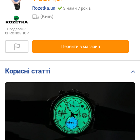
Rozetka.ua
З нами 7 років
(Київ)
Продавець:
CHRONOSHOP
Перейти в магазин
Корисні статті