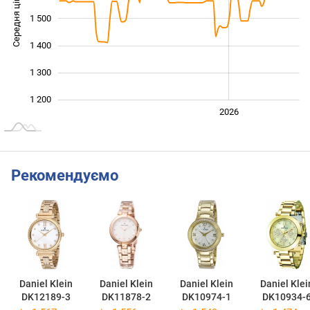
Середня ціна
1 500
1 200
1 400
1 300
1 200
2024
2025
2028
2026
L
Рекомендуємо
Daniel Klein
Daniel Klein
Daniel Klein
Daniel Klei
DK12189-3
DK11878-2
DK10974-1
DK10934-