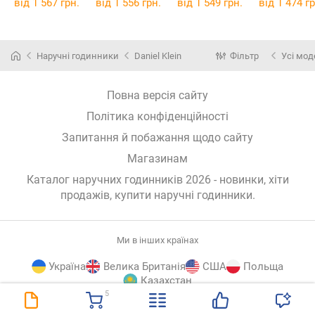
від 1 567 грн.
від 1 556 грн.
від 1 549 грн.
від 1 474 гр
Наручні годинники
Daniel Klein
Фільтр
Усі мод
Повна версія сайту
Політика конфіденційності
Запитання й побажання щодо сайту
Магазинам
Каталог наручних годинників 2026 - новинки, хіти
продажів,
купити наручні годинники
.
Ми в інших країнах
Україна
Велика Британія
США
Польща
Казахстан
5
E-