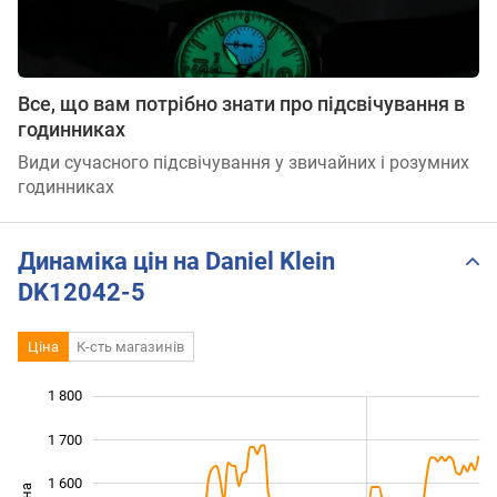
Все, що вам потрібно знати про підсвічування в
годинниках
Види сучасного підсвічування у звичайних і розумних
годинниках
Динаміка цін на Daniel Klein
DK12042-5
Ціна
К-сть магазинів
1 800
 000
 100
 900
1 700
1 600