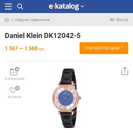
Наручні годинники
Фільтр
Шукали
раніше
Daniel Klein DK12042-5
5
1 567 — 1 568
ПОРІВНЯТИ ЦІНИ
грн.
в порівняння
в список